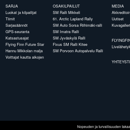
SARJA
OSAKILPAILUT
MEDIA
Luokat ja kilpailijat
SM Ralli Mikkeli
Akkreditoin
Tiimit
61. Arctic Lapland Rally
Uutiset
Sarjasäännöt
SM Auto Sorsa Riihimäki-ralli
Kuvagaller
GPS-seuranta
SM Imatra Ralli
Katsastusajat
SM Jyväskylä Ralli
FLYINGFI
Flying Finn Future Star
Fixus SM Ralli Kitee
Livelähety
Hannu Mikkolan malja
SM Porvoon Autopalvelu Ralli
Voittajat kautta aikojen
YHTEYST
Nopeuden ja turvallisuuden taka