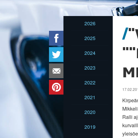
2026
2025
"
2024
2023
M
2022
17.02.201
2021
Kirpeä
Mikkeli
2020
Ralli a
kurvail
2019
yleisöe