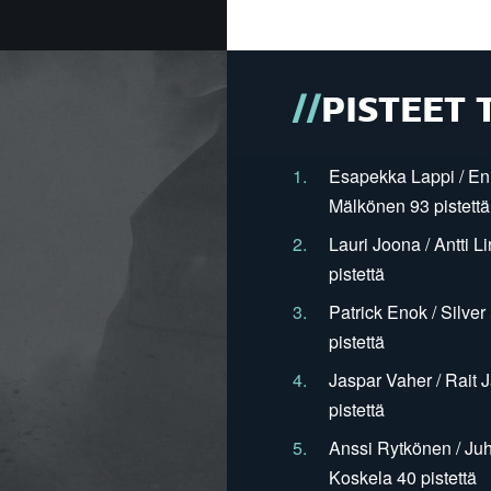
PISTEET 
1.
Esapekka Lappi / En
Mälkönen 93 pistettä
2.
Lauri Joona / Antti L
pistettä
3.
Patrick Enok / Silve
pistettä
4.
Jaspar Vaher / Rait 
pistettä
5.
Anssi Rytkönen / Juh
Koskela 40 pistettä