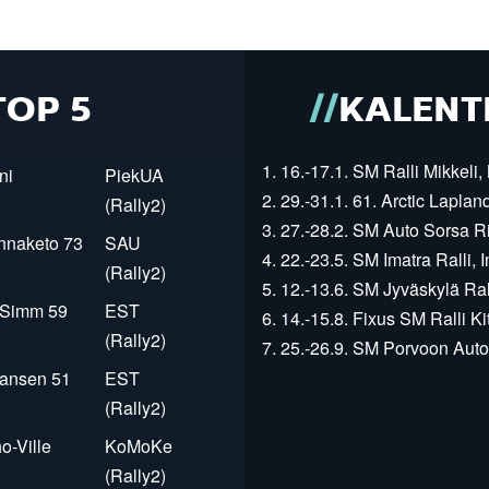
TOP 5
KALENT
1. 16.-17.1. SM Ralli Mikkeli, 
ni
PiekUA
2. 29.-31.1. 61. Arctic Laplan
(Rally2)
3. 27.-28.2. SM Auto Sorsa Rii
innaketo 73
SAU
4. 22.-23.5. SM Imatra Ralli, I
(Rally2)
5. 12.-13.6. SM Jyväskylä Rall
r Simm 59
EST
6. 14.-15.8. Fixus SM Ralli Kit
(Rally2)
7. 25.-26.9. SM Porvoon Autop
Jansen 51
EST
(Rally2)
o-Ville
KoMoKe
(Rally2)