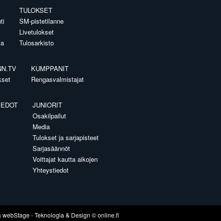
TULOKSET
ti
SM-pistetilanne
Livetulokset
ia
Tulosarkisto
NN.TV
KUMPPANIT
kset
Rengasvalmistajat
IEDOT
JUNIORIT
Osakilpailut
Media
Tulokset ja sarjapisteet
Sarjasäännöt
Voittajat kautta aikojen
Yhteystiedot
a
webStage
- Teknologia & Design ©
online.fi