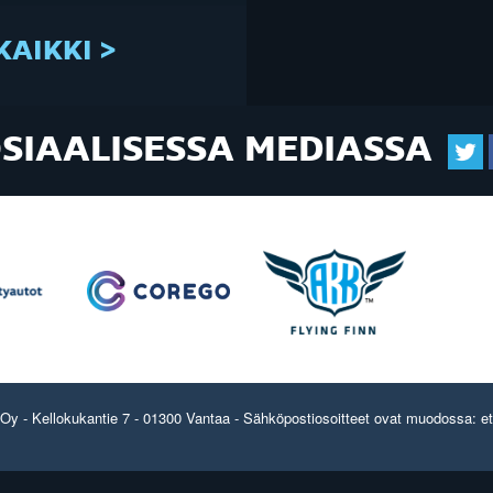
KAIKKI >
OSIAALISESSA MEDIASSA
y - Kellokukantie 7 - 01300 Vantaa - Sähköpostiosoitteet ovat muodossa: etun