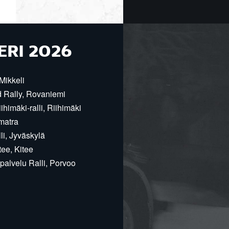
ERI 2026
Mikkeli
d Rally, Rovaniemi
himäki-ralli, Riihimäki
matra
i, Jyväskylä
ee, Kitee
alvelu Ralli, Porvoo