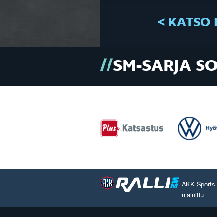
< KATSO 
SM-SARJA S
AKK Sports O
mainittu