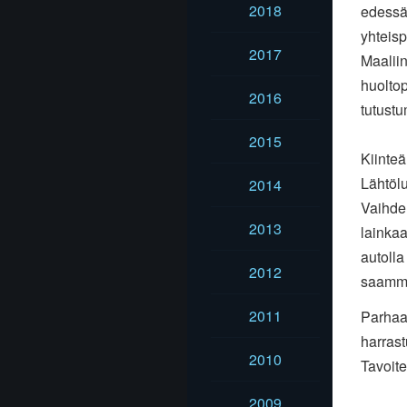
2018
edessä 
yhteisp
2017
Maaliin
huoltop
2016
tutustu
2015
Kiinteä
Lähtölu
2014
Vaihde
2013
lainkaa
autolla
2012
saammep
2011
Parhaa
harrast
2010
Tavoite
2009