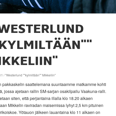
"WESTERLUND
"KYLMILTÄÄN""
IKKELIIN"
1 / "Westerlund ""kylmiltään"" Mikkeliin"
n pakkaskelin saattelemana suuntaamme matkamme kohti
ä, jossa ajetaan rallin SM-sarjan osakilpailu Vaakuna-ralli.
jetaan siten, että perjantaina illalla klo 18.20 alkaen
laan Mikkelin raviradan maisemissa lyhyt 2,5 km pituinen
rikoiskoe. Yötauon jälkeen lauantaina klo 11 alkaen on