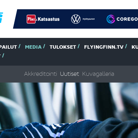
PAILUT
MEDIA
TULOKSET
FLYINGFINN.TV
K
T
Akkreditointi
Uutiset
Kuvagalleria