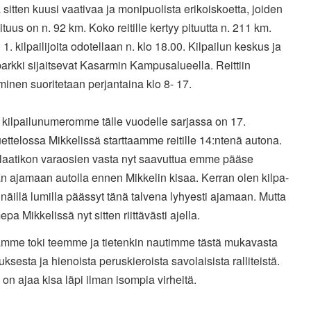
sitten kuusi vaativaa ja monipuolista erikoiskoetta, joiden
ituus on n. 92 km. Koko reitille kertyy pituutta n. 211 km.
 1. kilpailijoita odotellaan n. klo 18.00. Kilpailun keskus ja
arkki sijaitsevat Kasarmin Kampusalueella. Reittiin
minen suoritetaan perjantaina klo 8- 17.
 kilpailunumeromme tälle vuodelle sarjassa on 17.
ettelossa Mikkelissä starttaamme reitille 14:ntenä autona.
laatikon varaosien vasta nyt saavuttua emme pääse
n ajamaan autolla ennen Mikkelin kisaa. Kerran olen kilpa-
 näillä lumilla päässyt tänä talvena lyhyesti ajamaan. Mutta
a Mikkelissä nyt sitten riittävästi ajella.
mme toki teemme ja tietenkin nautimme tästä mukavasta
uksesta ja hienoista peruskieroista savolaisista ralliteistä.
 on ajaa kisa läpi ilman isompia virheitä.