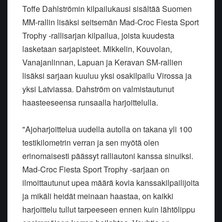
Toffe Dahlströmin kilpailukausi sisältää Suomen
MM-rallin lisäksi seitsemän Mad-Croc Fiesta Sport
Trophy -rallisarjan kilpailua, joista kuudesta
lasketaan sarjapisteet. Mikkelin, Kouvolan,
Vanajanlinnan, Lapuan ja Keravan SM-rallien
lisäksi sarjaan kuuluu yksi osakilpailu Virossa ja
yksi Latviassa. Dahström on valmistautunut
haasteeseensa runsaalla harjoittelulla.
"Ajoharjoittelua uudella autolla on takana yli 100
testikilometrin verran ja sen myötä olen
erinomaisesti päässyt ralliautoni kanssa sinuiksi.
Mad-Croc Fiesta Sport Trophy -sarjaan on
ilmoittautunut upea määrä kovia kanssakilpailijoita
ja mikäli heidät meinaan haastaa, on kaikki
harjoittelu tullut tarpeeseen ennen kuin lähtölippu