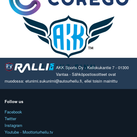
AKK Sports Oy - Kellokukantie 7 - 01300
Vantaa - Sähköpostiosoitteet ovat
muodossa: etunimi.sukunimi@autourheilu.fi, ellei toisin mainittu
Follow us
Facebook
Twitter
Instagram
Youtube - Moottoriurheilu.tv