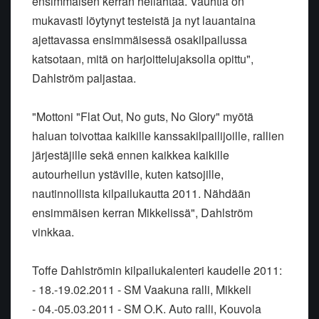
ensimmäisen kerran heilahtaa. Vauhtia on
mukavasti löytynyt testeistä ja nyt lauantaina
ajettavassa ensimmäisessä osakilpailussa
katsotaan, mitä on harjoittelujaksolla opittu",
Dahlström paljastaa.
"Mottoni "Flat Out, No guts, No Glory" myötä
haluan toivottaa kaikille kanssakilpailijoille, rallien
järjestäjille sekä ennen kaikkea kaikille
autourheilun ystäville, kuten katsojille,
nautinnollista kilpailukautta 2011. Nähdään
ensimmäisen kerran Mikkelissä", Dahlström
vinkkaa.
Toffe Dahlströmin kilpailukalenteri kaudelle 2011:
- 18.-19.02.2011 - SM Vaakuna ralli, Mikkeli
- 04.-05.03.2011 - SM O.K. Auto ralli, Kouvola