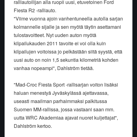
ralliautoilijan alla ruopii uusi, etuvetoinen Ford
Fiesta R2 -ralliauto.
"Viime vuonna ajoin vanhentuneella autolla sarjan
kolmannelle sijalle ja sen myötä täytin asettamani
tulostavoitteet. Nyt uuden auton myötä
kilpailukauden 2011 tavoite ei voi olla kuin
kilpailujen voitoissa jo pelkästään siitä syystä, että
uusi auto on noin 1,5 sekuntia kilometriä kohden
vanhaa nopeampi", Dahlström tietää.
"Mad-Croc Fiesta Sport -rallisarjan voiton lisäksi
haluan menestyä Jyväskylässä ajettavassa,
useasti maailman parhaimmaksi palkitussa
Suomen MM-rallissa, jossa vastaani saan mm.
uutta WRC Akademiaa ajavat nuoret kuljettajat",
Dahlström kertoo.