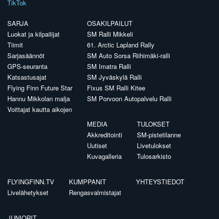
TikTok
SARJA
OSAKILPAILUT
Luokat ja kilpailijat
SM Ralli Mikkeli
Tiimit
61. Arctic Lapland Rally
Sarjasäännöt
SM Auto Sorsa Riihimäki-ralli
GPS-seuranta
SM Imatra Ralli
Katsastusajat
SM Jyväskylä Ralli
Flying Finn Future Star
Fixus SM Ralli Kitee
Hannu Mikkolan malja
SM Porvoon Autopalvelu Ralli
Voittajat kautta aikojen
MEDIA
TULOKSET
Akkreditointi
SM-pistetilanne
Uutiset
Livetulokset
Kuvagalleria
Tulosarkisto
FLYINGFINN.TV
KUMPPANIT
YHTEYSTIEDOT
Livelähetykset
Rengasvalmistajat
JUNIORIT