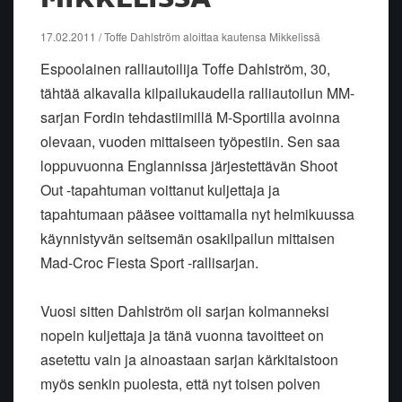
17.02.2011 / Toffe Dahlström aloittaa kautensa Mikkelissä
Espoolainen ralliautoilija Toffe Dahlström, 30,
tähtää alkavalla kilpailukaudella ralliautoilun MM-
sarjan Fordin tehdastiimillä M-Sportilla avoinna
olevaan, vuoden mittaiseen työpestiin. Sen saa
loppuvuonna Englannissa järjestettävän Shoot
Out -tapahtuman voittanut kuljettaja ja
tapahtumaan pääsee voittamalla nyt helmikuussa
käynnistyvän seitsemän osakilpailun mittaisen
Mad-Croc Fiesta Sport -rallisarjan.
Vuosi sitten Dahlström oli sarjan kolmanneksi
nopein kuljettaja ja tänä vuonna tavoitteet on
asetettu vain ja ainoastaan sarjan kärkitaistoon
myös senkin puolesta, että nyt toisen polven