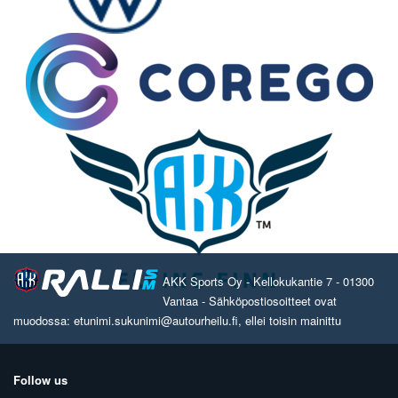
AKK Sports Oy - Kellokukantie 7 - 01300
Vantaa - Sähköpostiosoitteet ovat
muodossa: etunimi.sukunimi@autourheilu.fi, ellei toisin mainittu
Follow us