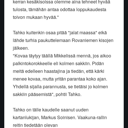
kerran kesäkisoissa olemme aina tehneet hyvää
tulosta, tämähän antaa odottaa loppukaudesta
toivon mukaan hyvää."
Tahko kuitenkin osaa pitää "jalat maassa" eikä
lähde turhia paukuttelemaan Rovaniemen kisojen
jälkeen.
"Kovaa täytyy täällä Mikkelissä mennä, jos aikoo
palkintokorokkeelle eli kolmen sakkiin. Pidän
meitä edelleen haastajina ja tiedän, että kärki
menee kovaa, mutta yritän parantaa koko ajan.
Yhdellä sijalla parannusta, se tietäisi jo kolmen
sakkiin pääsemistä", pohtii Tahko.
Tahko on tälle kaudelle saanut uuden
kartanlukijan, Markus Soinisen. Vaakuna-rallin
reitin tiedetään olevan