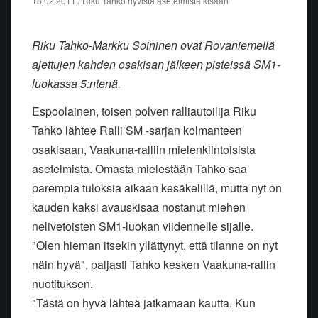
18.02.2011 / Riku Tahko hyvistä asetelmista kisaan
Riku Tahko-Markku Soininen ovat Rovaniemellä
ajettujen kahden osakisan jälkeen pisteissä SM1-
luokassa 5:ntenä.
Espoolainen, toisen polven ralliautoilija Riku
Tahko lähtee Ralli SM -sarjan kolmanteen
osakisaan, Vaakuna-ralliin mielenkiintoisista
asetelmista. Omasta mielestään Tahko saa
parempia tuloksia aikaan kesäkelillä, mutta nyt on
kauden kaksi avauskisaa nostanut miehen
nelivetoisten SM1-luokan viidennelle sijalle.
"Olen hieman itsekin yllättynyt, että tilanne on nyt
näin hyvä", paljasti Tahko kesken Vaakuna-rallin
nuotituksen.
"Tästä on hyvä lähteä jatkamaan kautta. Kun