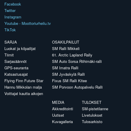
Facebook
Twitter
Instagram
Youtube - Moottoriurheilu.tv
TikTok
SARJA
OSAKILPAILUT
Luokat ja kilpailijat
SM Ralli Mikkeli
Tiimit
61. Arctic Lapland Rally
Sarjasäännöt
SM Auto Sorsa Riihimäki-ralli
GPS-seuranta
SM Imatra Ralli
Katsastusajat
SM Jyväskylä Ralli
Flying Finn Future Star
Fixus SM Ralli Kitee
Hannu Mikkolan malja
SM Porvoon Autopalvelu Ralli
Voittajat kautta aikojen
MEDIA
TULOKSET
Akkreditointi
SM-pistetilanne
Uutiset
Livetulokset
Kuvagalleria
Tulosarkisto