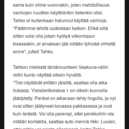
sama kuin viime vuonnakin, joten mahdollisuus
vanhojen nuottien käyttöönkin tietenkin olisi.
Tahko ei kuitenkaan halunnut käyttää vanhoja.
"Päätimme tehdä uudestaan kaiken. Ehkä siitä
sitten voisi olla jotain hyötyä viikonlopun
kisassakin, ei ainakaan jää mitään tyhmää virhettä
sinne", jutteli Tahko.
Tahkon mielestä tämänvuotisen Vaakuna-rallin
reitin kunto näyttää oikein hyvältä.
"Tiet näyttävät erittäin jäisiltä, saattaa olla aika
liukasta. Yleisöerikoiskoe 1 on oikein kunnolla
jäädytetty. Penkat on aikanaan tehty lingolla, ja nyt
ovat sitten jäätyneet kovassa pakkasessa ja ovat
kuin terästä. Voi olla parempi, ettei penkkoihin ota
mitään kontaktia, saattaa auto mennä rikki. Luulen,