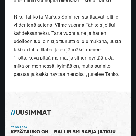
ettei niihin voi nojata ollenkaan", kertoi Tahko.
Riku Tahko ja Markus Soininen starttaavat reitille
viidentenä autona. Viime vuonna Tahko sijoittui
kahdeksanneksi. Tänä vuonna neljä hänen
edelleen tuolloin sijoittunutta ei ole mukana, uusia
toki on tullut tilalle, joten jännäksi menee.
"Totta, kova pitää mennä, ja siihen pyritään. Ja
mikä on mennessä, kylmää on, mutta aurinko
paistaa ja kaikki näyttää hienolta", juttelee Tahko.
UUSIMMAT
07.08.2026
KESÄTAUKO OHI - RALLIN SM-SARJA JATKUU