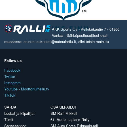
AKK Sports Oy - Kellokukantie 7 - 01300
Vantaa - Sähköpostiosoitteet ovat
muodossa: etunimi.sukunimi@autourheilu.fi, ellei toisin mainittu
Follow us
Facebook
Twitter
Instagram
Youtube - Moottoriurheilu.tv
TikTok
SARJA
OSAKILPAILUT
Luokat ja kilpailijat
SM Ralli Mikkeli
Tiimit
61. Arctic Lapland Rally
Sarjasäännöt
SM Auto Sorsa Riihimäki-ralli