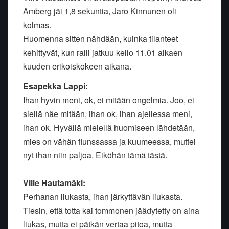
Amberg jäi 1,8 sekuntia, Jaro Kinnunen oli
kolmas.
Huomenna sitten nähdään, kuinka tilanteet
kehittyvät, kun ralli jatkuu kello 11.01 alkaen
kuuden erikoiskokeen aikana.
Esapekka Lappi:
Ihan hyvin meni, ok, ei mitään ongelmia. Joo, ei
siellä näe mitään, ihan ok, ihan ajellessa meni,
ihan ok. Hyvällä mielellä huomiseen lähdetään,
mies on vähän flunssassa ja kuumeessa, muttei
nyt ihan niin paljoa. Eiköhän tämä tästä.
Ville Hautamäki:
Perhanan liukasta, ihan järkyttävän liukasta.
Tiesin, että totta kai tommonen jäädytetty on aina
liukas, mutta ei pätkän vertaa pitoa, mutta