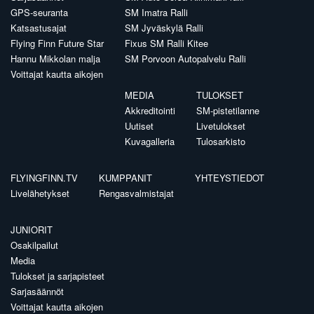
GPS-seuranta
SM Imatra Ralli
Katsastusajat
SM Jyväskylä Ralli
Flying Finn Future Star
Fixus SM Ralli Kitee
Hannu Mikkolan malja
SM Porvoon Autopalvelu Ralli
Voittajat kautta aikojen
MEDIA
TULOKSET
Akkreditointi
SM-pistetilanne
Uutiset
Livetulokset
Kuvagalleria
Tulosarkisto
FLYINGFINN.TV
KUMPPANIT
YHTEYSTIEDOT
Livelähetykset
Rengasvalmistajat
JUNIORIT
Osakilpailut
Media
Tulokset ja sarjapisteet
Sarjasäännöt
Voittajat kautta aikojen