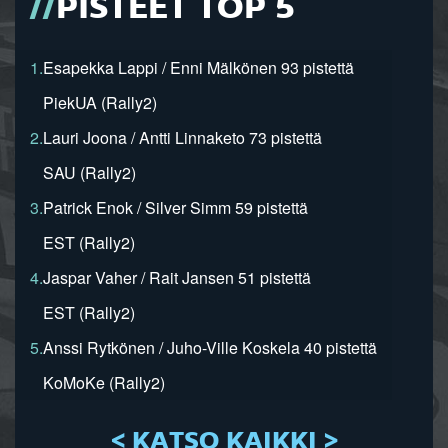
PISTEET TOP 5
1.
Esapekka Lappi / Enni Mälkönen 93 pistettä
PiekUA (Rally2)
2.
Lauri Joona / Antti Linnaketo 73 pistettä
SAU (Rally2)
3.
Patrick Enok / Silver Simm 59 pistettä
EST (Rally2)
4.
Jaspar Vaher / Rait Jansen 51 pistettä
EST (Rally2)
5.
Anssi Rytkönen / Juho-Ville Koskela 40 pistettä
KoMoKe (Rally2)
< KATSO KAIKKI >