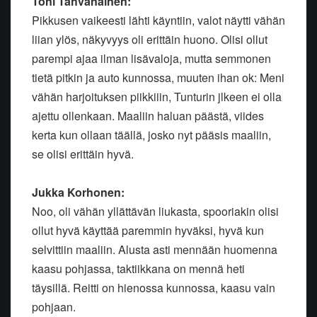
Toni Tahvanainen:
Pikkusen vaikeesti lähti käyntiin, valot näytti vähän
liian ylös, näkyvyys oli erittäin huono. Olisi ollut
parempi ajaa ilman lisävaloja, mutta semmonen
tietä pitkin ja auto kunnossa, muuten ihan ok: Meni
vähän harjoituksen piikkiiin, Tunturin jlkeen ei olla
ajettu ollenkaan. Maaliin haluan päästä, viides
kerta kun ollaan täällä, josko nyt pääsis maaliin,
se olisi erittäin hyvä.
Jukka Korhonen:
Noo, oli vähän yllättävän liukasta, spooriakin olisi
ollut hyvä käyttää paremmin hyväksi, hyvä kun
selvittiin maaliin. Alusta asti mennään huomenna
kaasu pohjassa, taktiikkana on mennä heti
täysillä. Reitti on hienossa kunnossa, kaasu vain
pohjaan.