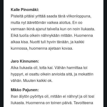
Kalle Pinomäki:
Pisteitä pitäisi yrittää saada tänä viikonloppuna,
mutta nyt äärettömän vaikea aloitus. En oo
varmaan ikinä ajanut talvella kun on noin liukasta.
Eikä tuolla oikein nähnykään mitään. Huomenna
alkaa kisa. Nuotti tuli hyvin tänään, ja kaikki
kunnossa, huomenna ajetaan kovaa.
Jaro Kinnunen:
Aika liukasta oli, totta kai. Vähän harmittaa toi
hyppyri, ei osattu oikein arvioida sitä, ja mokattiin
vähän. Muuten kaikki ok.
Mikko Pajunen:
Ihan älytön pyöritys oli, mitään ei nähnyt ja oli tosi
liukasta. Huomenna on toinen päivä. Tavoitteena