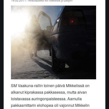
19.02.2011 / Avauspätkä voi ratkaista jo paljon
SM Vaakuna-rallin toinen päivä Mikkelissä on
alkanut kiprakassa pakkasessa, mutta aivan
loistavassa auringonpaisteessa. Aamulla
pakkasmittarin elohopea oli vajonnut Mikkelin