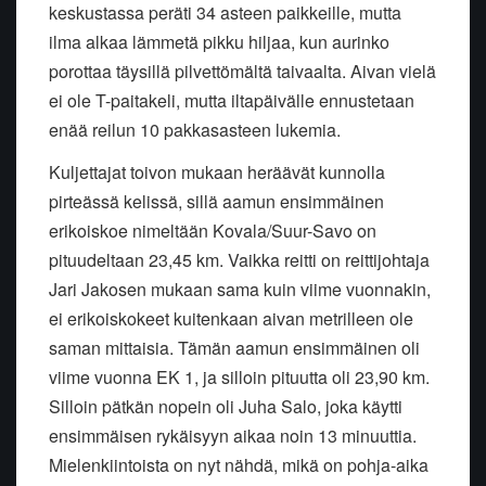
keskustassa peräti 34 asteen paikkeille, mutta
ilma alkaa lämmetä pikku hiljaa, kun aurinko
porottaa täysillä pilvettömältä taivaalta. Aivan vielä
ei ole T-paitakeli, mutta iltapäivälle ennustetaan
enää reilun 10 pakkasasteen lukemia.
Kuljettajat toivon mukaan heräävät kunnolla
pirteässä kelissä, sillä aamun ensimmäinen
erikoiskoe nimeltään Kovala/Suur-Savo on
pituudeltaan 23,45 km. Vaikka reitti on reittijohtaja
Jari Jakosen mukaan sama kuin viime vuonnakin,
ei erikoiskokeet kuitenkaan aivan metrilleen ole
saman mittaisia. Tämän aamun ensimmäinen oli
viime vuonna EK 1, ja silloin pituutta oli 23,90 km.
Silloin pätkän nopein oli Juha Salo, joka käytti
ensimmäisen rykäisyyn aikaa noin 13 minuuttia.
Mielenkiintoista on nyt nähdä, mikä on pohja-aika