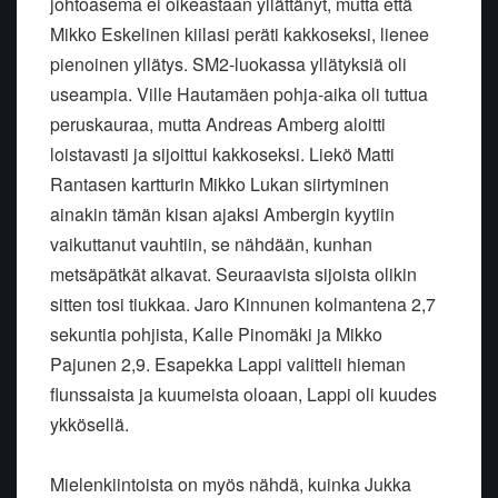
johtoasema ei oikeastaan yllättänyt, mutta että
Mikko Eskelinen kiilasi peräti kakkoseksi, lienee
pienoinen yllätys. SM2-luokassa yllätyksiä oli
useampia. Ville Hautamäen pohja-aika oli tuttua
peruskauraa, mutta Andreas Amberg aloitti
loistavasti ja sijoittui kakkoseksi. Liekö Matti
Rantasen kartturin Mikko Lukan siirtyminen
ainakin tämän kisan ajaksi Ambergin kyytiin
vaikuttanut vauhtiin, se nähdään, kunhan
metsäpätkät alkavat. Seuraavista sijoista olikin
sitten tosi tiukkaa. Jaro Kinnunen kolmantena 2,7
sekuntia pohjista, Kalle Pinomäki ja Mikko
Pajunen 2,9. Esapekka Lappi valitteli hieman
flunssaista ja kuumeista oloaan, Lappi oli kuudes
ykkösellä.
Mielenkiintoista on myös nähdä, kuinka Jukka