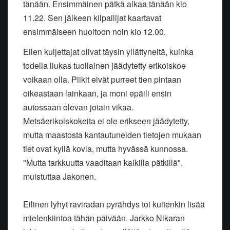
tänään. Ensimmäinen pätkä alkaa tänään klo
11.22. Sen jälkeen kilpailijat kaartavat
ensimmäiseen huoltoon noin klo 12.00.
Eilen kuljettajat olivat täysin yllättyneitä, kuinka
todella liukas tuollainen jäädytetty erikoiskoe
voikaan olla. Piikit eivät purreet tien pintaan
oikeastaan lainkaan, ja moni epäili ensin
autossaan olevan jotain vikaa.
Metsäerikoiskokeita ei ole erikseen jäädytetty,
mutta maastosta kantautuneiden tietojen mukaan
tiet ovat kyllä kovia, mutta hyvässä kunnossa.
"Mutta tarkkuutta vaaditaan kaikilla pätkillä",
muistuttaa Jakonen.
Eilinen lyhyt raviradan pyrähdys toi kuitenkin lisää
mielenkiintoa tähän päivään. Jarkko Nikaran