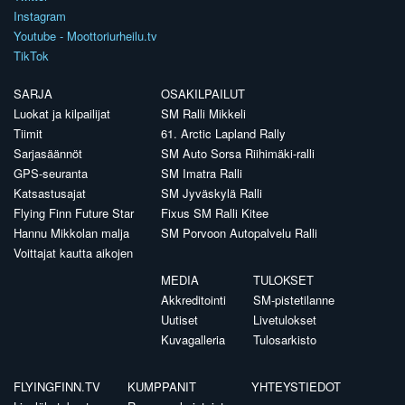
Instagram
Youtube - Moottoriurheilu.tv
TikTok
SARJA
OSAKILPAILUT
Luokat ja kilpailijat
SM Ralli Mikkeli
Tiimit
61. Arctic Lapland Rally
Sarjasäännöt
SM Auto Sorsa Riihimäki-ralli
GPS-seuranta
SM Imatra Ralli
Katsastusajat
SM Jyväskylä Ralli
Flying Finn Future Star
Fixus SM Ralli Kitee
Hannu Mikkolan malja
SM Porvoon Autopalvelu Ralli
Voittajat kautta aikojen
MEDIA
TULOKSET
Akkreditointi
SM-pistetilanne
Uutiset
Livetulokset
Kuvagalleria
Tulosarkisto
FLYINGFINN.TV
KUMPPANIT
YHTEYSTIEDOT