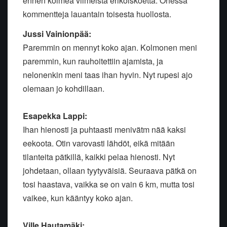
ennen kolmea viimeistä erikoiskoetta. Ohessa
kommentteja lauantain toisesta huollosta.
Jussi Vainionpää:
Paremmin on mennyt koko ajan. Kolmonen meni
paremmin, kun rauhoitettiin ajamista, ja
nelonenkin meni taas ihan hyvin. Nyt rupesi ajo
olemaan jo kohdillaan.
Esapekka Lappi:
Ihan hienosti ja puhtaasti menivätm nää kaksi
eekoota. Otin varovasti lähdöt, eikä mitään
tilanteita pätkillä, kaikki pelaa hienosti. Nyt
johdetaan, ollaan tyytyväisiä. Seuraava pätkä on
tosi haastava, vaikka se on vain 6 km, mutta tosi
vaikee, kun kääntyy koko ajan.
Ville Hautamäki: