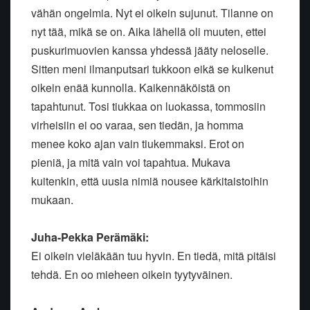
vähän ongelmia. Nyt ei oikein sujunut. Tilanne on
nyt tää, mikä se on. Aika lähellä oli muuten, ettei
puskurimuovien kanssa yhdessä jääty neloselle.
Sitten meni ilmanputsari tukkoon eikä se kulkenut
oikein enää kunnolla. Kaikennäköistä on
tapahtunut. Tosi tiukkaa on luokassa, tommosiin
virheisiin ei oo varaa, sen tiedän, ja homma
menee koko ajan vain tiukemmaksi. Erot on
pieniä, ja mitä vain voi tapahtua. Mukava
kuitenkin, että uusia nimiä nousee kärkitaistoihin
mukaan.
Juha-Pekka Perämäki:
Ei oikein vieläkään tuu hyvin. En tiedä, mitä pitäisi
tehdä. En oo mieheen oikein tyytyväinen.