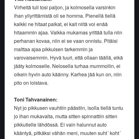
Virheitä tuli tosi paljon, ja kolmosella varsinkin
ihan yliyrittämistä oli se homma. Pienellä tiellä
kaikki ne hitaat paikat, ei kait niitä voi enää
hitaammin ajaa. Vaikka mukamas yrittää tulla niin
perhanan kovaa, niin ei se vaan onnistu. Pitäisi
malttaa ajaa pikkuisen tarkemmin ja
varovaisemmin. Hyvä tuuri, että ollaan täällä, eikä
jääty kolmoselle. Nelosella turhaa mummoilin, ei
oikein hyvin auto käänny. Karhea jää kun on, niin
pito on loistava.
Toni Tahvanainen:
Nyt jo pikkusen vauhtiin päästiin, isolla tiellä tuntu
jo ihan mukavalta, mutta sitten spinnattiin sitten
pikkutielle lähdössä. Ei vain halunnut auto
kääntyä, pitkäksi vähän meni, muuten suht´ koht´