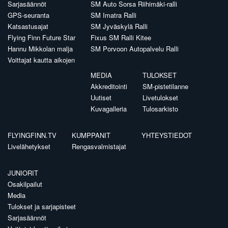
Sarjasäännöt
SM Auto Sorsa Riihimäki-ralli
GPS-seuranta
SM Imatra Ralli
Katsastusajat
SM Jyväskylä Ralli
Flying Finn Future Star
Fixus SM Ralli Kitee
Hannu Mikkolan malja
SM Porvoon Autopalvelu Ralli
Voittajat kautta aikojen
MEDIA
TULOKSET
Akkreditointi
SM-pistetilanne
Uutiset
Livetulokset
Kuvagalleria
Tulosarkisto
FLYINGFINN.TV
KUMPPANIT
YHTEYSTIEDOT
Livelähetykset
Rengasvalmistajat
JUNIORIT
Osakilpailut
Media
Tulokset ja sarjapisteet
Sarjasäännöt