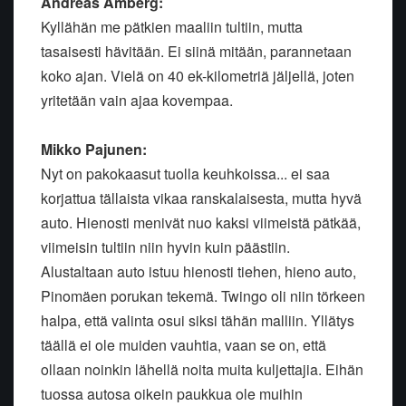
Andreas Amberg:
Kyllähän me pätkien maaliin tultiin, mutta
tasaisesti hävitään. Ei siinä mitään, parannetaan
koko ajan. Vielä on 40 ek-kilometriä jäljellä, joten
yritetään vain ajaa kovempaa.
Mikko Pajunen:
Nyt on pakokaasut tuolla keuhkoissa... ei saa
korjattua tällaista vikaa ranskalaisesta, mutta hyvä
auto. Hienosti menivät nuo kaksi viimeistä pätkää,
viimeisin tultiin niin hyvin kuin päästiin.
Alustaltaan auto istuu hienosti tiehen, hieno auto,
Pinomäen porukan tekemä. Twingo oli niin törkeen
halpa, että valinta osui siksi tähän malliin. Yllätys
täällä ei ole muiden vauhtia, vaan se on, että
ollaan noinkin lähellä noita muita kuljettajia. Eihän
tuossa autosa oikein paukkua ole muihin