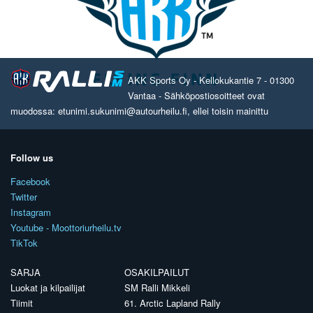
AKK Sports Oy - Kellokukantie 7 - 01300
Vantaa - Sähköpostiosoitteet ovat
muodossa: etunimi.sukunimi@autourheilu.fi, ellei toisin mainittu
Follow us
Facebook
Twitter
Instagram
Youtube - Moottoriurheilu.tv
TikTok
SARJA
OSAKILPAILUT
Luokat ja kilpailijat
SM Ralli Mikkeli
Tiimit
61. Arctic Lapland Rally