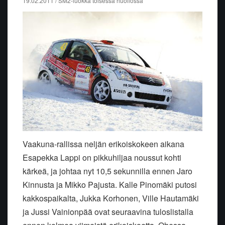
19.02.2011 / SM2-luokka toisessa huollossa
Vaakuna-rallissa neljän erikoiskokeen aikana
Esapekka Lappi on pikkuhiljaa noussut kohti
kärkeä, ja johtaa nyt 10,5 sekunnilla ennen Jaro
Kinnusta ja Mikko Pajusta. Kalle Pinomäki putosi
kakkospaikalta, Jukka Korhonen, Ville Hautamäki
ja Jussi Vainionpää ovat seuraavina tuloslistalla