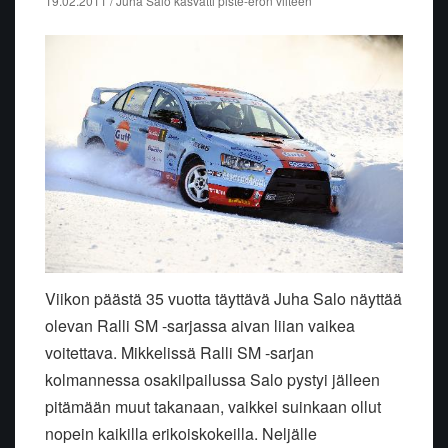
19.02.2011 / Juha Salo kasvatti piste-eron viiteen
Viikon päästä 35 vuotta täyttävä Juha Salo näyttää
olevan Ralli SM -sarjassa aivan liian vaikea
voitettava. Mikkelissä Ralli SM -sarjan
kolmannessa osakilpailussa Salo pystyi jälleen
pitämään muut takanaan, vaikkei suinkaan ollut
nopein kaikilla erikoiskokeilla. Neljälle