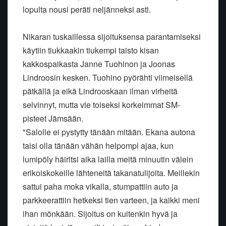
lopulta nousi peräti neljänneksi asti.
Nikaran tuskaillessa sijoituksensa parantamiseksi
käytiin tiukkaakin tiukempi taisto kisan
kakkospaikasta Janne Tuohinon ja Joonas
Lindroosin kesken. Tuohino pyörähti viimeisellä
pätkällä ja eikä Lindrooskaan ilman virheitä
selvinnyt, mutta vie toiseksi korkeimmat SM-
pisteet Jämsään.
"Salolle ei pystytty tänään mitään. Ekana autona
taisi olla tänään vähän helpompi ajaa, kun
lumipöly häiritsi aika lailla meitä minuutin välein
erikoiskokeille lähteneitä takanatulijoita. Meillekin
sattui paha moka vikalla, stumpattiin auto ja
parkkeerattiin hetkeksi tien varteen, ja kaikki meni
ihan mönkään. Sijoitus on kuitenkin hyvä ja