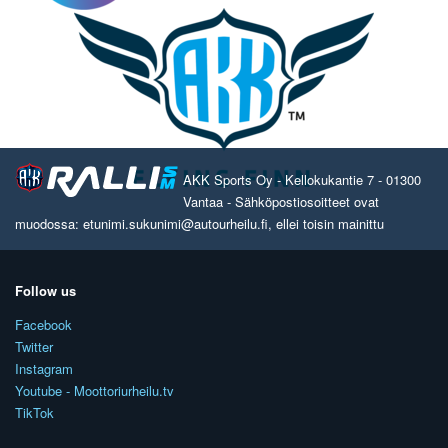
AKK Sports Oy - Kellokukantie 7 - 01300
Vantaa - Sähköpostiosoitteet ovat
muodossa: etunimi.sukunimi@autourheilu.fi, ellei toisin mainittu
Follow us
Facebook
Twitter
Instagram
Youtube - Moottoriurheilu.tv
TikTok