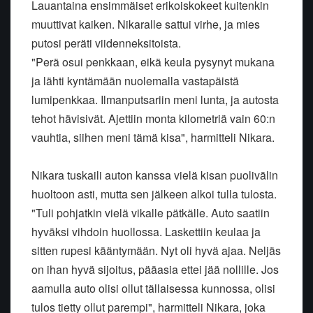
Lauantaina ensimmäiset erikoiskokeet kuitenkin
muuttivat kaiken. Nikaralle sattui virhe, ja mies
putosi peräti viidenneksitoista.
"Perä osui penkkaan, eikä keula pysynyt mukana
ja lähti kyntämään nuolemalla vastapäistä
lumipenkkaa. Ilmanputsariin meni lunta, ja autosta
tehot hävisivät. Ajettiin monta kilometriä vain 60:n
vauhtia, siihen meni tämä kisa", harmitteli Nikara.
Nikara tuskaili auton kanssa vielä kisan puolivälin
huoltoon asti, mutta sen jälkeen alkoi tulla tulosta.
"Tuli pohjatkin vielä vikalle pätkälle. Auto saatiin
hyväksi vihdoin huollossa. Laskettiin keulaa ja
sitten rupesi kääntymään. Nyt oli hyvä ajaa. Neljäs
on ihan hyvä sijoitus, pääasia ettei jää nollille. Jos
aamulla auto olisi ollut tällaisessa kunnossa, olisi
tulos tietty ollut parempi", harmitteli Nikara, joka