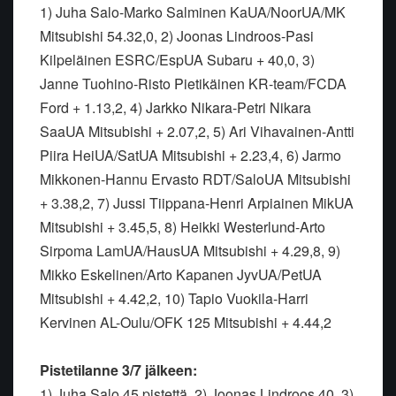
1) Juha Salo-Marko Salminen KaUA/NoorUA/MK
Mitsubishi 54.32,0, 2) Joonas Lindroos-Pasi
Kilpeläinen ESRC/EspUA Subaru + 40,0, 3)
Janne Tuohino-Risto Pietikäinen KR-team/FCDA
Ford + 1.13,2, 4) Jarkko Nikara-Petri Nikara
SaaUA Mitsubishi + 2.07,2, 5) Ari Vihavainen-Antti
Piira HeiUA/SatUA Mitsubishi + 2.23,4, 6) Jarmo
Mikkonen-Hannu Ervasto RDT/SaloUA Mitsubishi
+ 3.38,2, 7) Jussi Tiippana-Henri Arpiainen MikUA
Mitsubishi + 3.45,5, 8) Heikki Westerlund-Arto
Sirpoma LamUA/HausUA Mitsubishi + 4.29,8, 9)
Mikko Eskelinen/Arto Kapanen JyvUA/PetUA
Mitsubishi + 4.42,2, 10) Tapio Vuokila-Harri
Kervinen AL-Oulu/OFK 125 Mitsubishi + 4.44,2
Pistetilanne 3/7 jälkeen:
1) Juha Salo 45 pistettä, 2) Joonas Lindroos 40, 3)