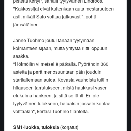
pisteitä kertyi", sanaili tyytyväinen Lindroos.
"Kakkossijat eivät kuitenkaan auta mestaruuteen
asti, mikäli Salo voittaa jatkuvasti", pohti
jämsäläinen.
Janne Tuohino joutui tänään tyytymään
kolmanteen sijaan, mutta yritystä riitti loppuun
saakka.
"Hölmöilin viimeisellä pätkällä. Pyörähdin 360
astetta ja perä menosuuntaan päin jouduin
starttailemaan autoa. Kovasta vauhdista tultiin
hitaaseen jarrutukseen, mistä haukkasi vasen
etukulma hankeen, ja siitä se lähti. En ole
tyytyväinen tulokseen, haluaisin jossain kohtaa
voittaakin", kertasi Tuohino tilanteita.
SM1-luokka, tuloksia
(korjatut)