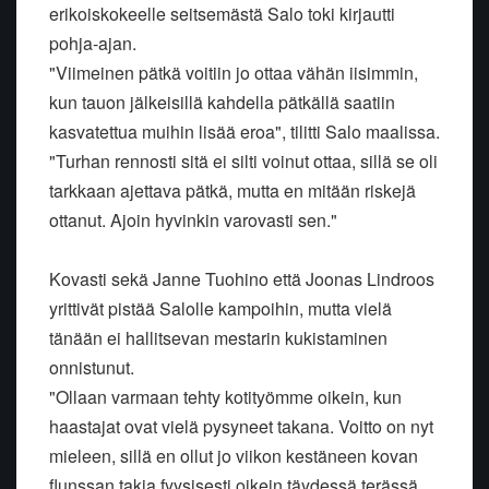
erikoiskokeelle seitsemästä Salo toki kirjautti
pohja-ajan.
"Viimeinen pätkä voitiin jo ottaa vähän iisimmin,
kun tauon jälkeisillä kahdella pätkällä saatiin
kasvatettua muihin lisää eroa", tilitti Salo maalissa.
"Turhan rennosti sitä ei silti voinut ottaa, sillä se oli
tarkkaan ajettava pätkä, mutta en mitään riskejä
ottanut. Ajoin hyvinkin varovasti sen."
Kovasti sekä Janne Tuohino että Joonas Lindroos
yrittivät pistää Salolle kampoihin, mutta vielä
tänään ei hallitsevan mestarin kukistaminen
onnistunut.
"Ollaan varmaan tehty kotityömme oikein, kun
haastajat ovat vielä pysyneet takana. Voitto on nyt
mieleen, sillä en ollut jo viikon kestäneen kovan
flunssan takia fyysisesti oikein täydessä terässä.