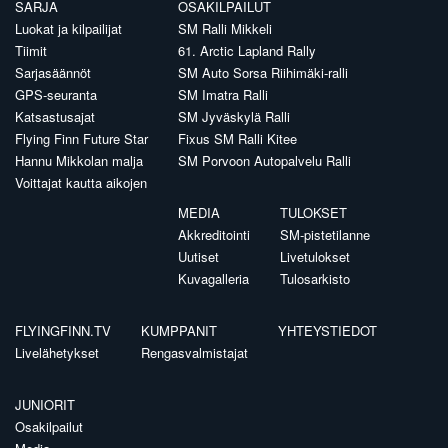
SARJA
OSAKILPAILUT
Luokat ja kilpailijat
SM Ralli Mikkeli
Tiimit
61. Arctic Lapland Rally
Sarjasäännöt
SM Auto Sorsa Riihimäki-ralli
GPS-seuranta
SM Imatra Ralli
Katsastusajat
SM Jyväskylä Ralli
Flying Finn Future Star
Fixus SM Ralli Kitee
Hannu Mikkolan malja
SM Porvoon Autopalvelu Ralli
Voittajat kautta aikojen
MEDIA
TULOKSET
Akkreditointi
SM-pistetilanne
Uutiset
Livetulokset
Kuvagalleria
Tulosarkisto
FLYINGFINN.TV
KUMPPANIT
YHTEYSTIEDOT
Livelähetykset
Rengasvalmistajat
JUNIORIT
Osakilpailut