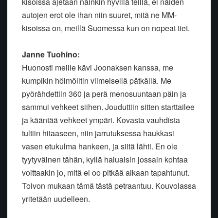
kisoissa ajetaan näinkin hyvillä teillä, ei näiden
autojen erot ole ihan niin suuret, mitä ne MM-
kisoissa on, meillä Suomessa kun on nopeat tiet.
Janne Tuohino:
Huonosti meille kävi Joonaksen kanssa, me
kumpikin hölmöiltin viimeisellä pätkällä. Me
pyörähdettiin 360 ja perä menosuuntaan päin ja
sammui vehkeet siihen. Jouduttiin sitten starttailee
ja kääntää vehkeet ympäri. Kovasta vauhdista
tultiin hitaaseen, niin jarrutuksessa haukkasi
vasen etukulma hankeen, ja siitä lähti. En ole
tyytyväinen tähän, kyllä haluaisin jossain kohtaa
voittaakin jo, mitä ei oo pitkää aikaan tapahtunut.
Toivon mukaan tämä tästä petraantuu. Kouvolassa
yritetään uudelleen.