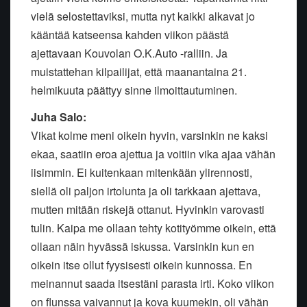
vielä selostettaviksi, mutta nyt kaikki alkavat jo
kääntää katseensa kahden viikon päästä
ajettavaan Kouvolan O.K.Auto -ralliin. Ja
muistattehan kilpailijat, että maanantaina 21.
helmikuuta päättyy sinne ilmoittautuminen.
Juha Salo:
Vikat kolme meni oikein hyvin, varsinkin ne kaksi
ekaa, saatiin eroa ajettua ja voitiin vika ajaa vähän
iisimmin. Ei kuitenkaan mitenkään ylirennosti,
siellä oli paljon irtolunta ja oli tarkkaan ajettava,
mutten mitään riskejä ottanut. Hyvinkin varovasti
tulin. Kaipa me ollaan tehty kotityömme oikein, että
ollaan näin hyvässä iskussa. Varsinkin kun en
oikein itse ollut fyysisesti oikein kunnossa. En
meinannut saada itsestäni parasta irti. Koko viikon
on flunssa vaivannut ja kova kuumekin, oli vähän