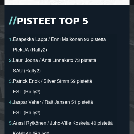
PISTEET TOP 5
1.
Esapekka Lappi / Enni Mälkönen 93 pistettä
PiekUA (Rally2)
2.
Lauri Joona / Antti Linnaketo 73 pistettä
SAU (Rally2)
3.
Patrick Enok / Silver Simm 59 pistettä
EST (Rally2)
4.
Jaspar Vaher / Rait Jansen 51 pistettä
EST (Rally2)
5.
Anssi Rytkönen / Juho-Ville Koskela 40 pistettä
KoMoKe (Rally2)