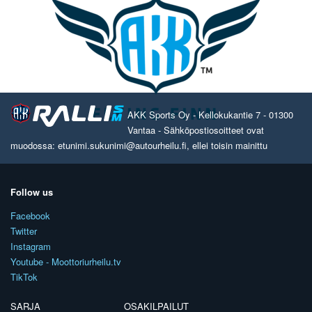
AKK Sports Oy - Kellokukantie 7 - 01300
Vantaa - Sähköpostiosoitteet ovat
muodossa: etunimi.sukunimi@autourheilu.fi, ellei toisin mainittu
Follow us
Facebook
Twitter
Instagram
Youtube - Moottoriurheilu.tv
TikTok
SARJA
OSAKILPAILUT