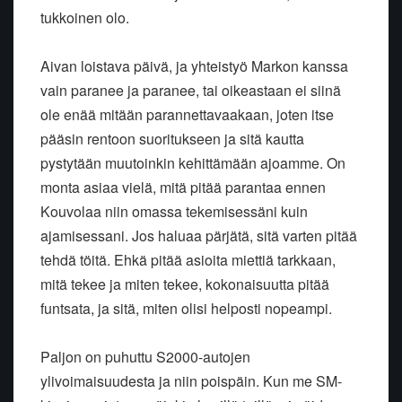
tukkoinen olo.
Aivan loistava päivä, ja yhteistyö Markon kanssa
vain paranee ja paranee, tai oikeastaan ei siinä
ole enää mitään parannettavaakaan, joten itse
pääsin rentoon suoritukseen ja sitä kautta
pystytään muutoinkin kehittämään ajoamme. On
monta asiaa vielä, mitä pitää parantaa ennen
Kouvolaa niin omassa tekemisessäni kuin
ajamisessani. Jos haluaa pärjätä, sitä varten pitää
tehdä töitä. Ehkä pitää asioita miettiä tarkkaan,
mitä tekee ja miten tekee, kokonaisuutta pitää
funtsata, ja sitä, miten olisi helposti nopeampi.
Paljon on puhuttu S2000-autojen
ylivoimaisuudesta ja niin poispäin. Kun me SM-