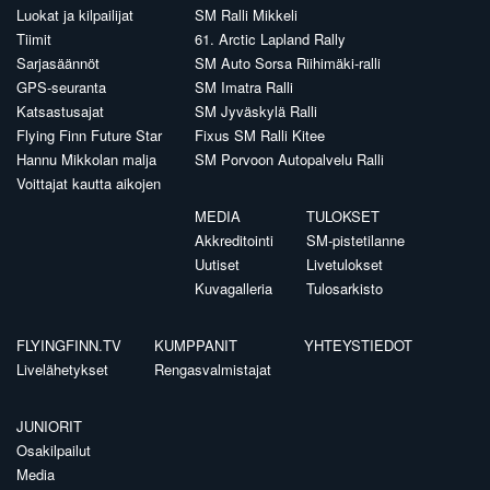
Luokat ja kilpailijat
SM Ralli Mikkeli
Tiimit
61. Arctic Lapland Rally
Sarjasäännöt
SM Auto Sorsa Riihimäki-ralli
GPS-seuranta
SM Imatra Ralli
Katsastusajat
SM Jyväskylä Ralli
Flying Finn Future Star
Fixus SM Ralli Kitee
Hannu Mikkolan malja
SM Porvoon Autopalvelu Ralli
Voittajat kautta aikojen
MEDIA
TULOKSET
Akkreditointi
SM-pistetilanne
Uutiset
Livetulokset
Kuvagalleria
Tulosarkisto
FLYINGFINN.TV
KUMPPANIT
YHTEYSTIEDOT
Livelähetykset
Rengasvalmistajat
JUNIORIT
Osakilpailut
Media