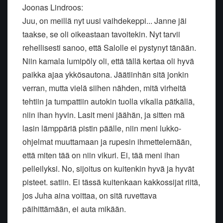
Joonas Lindroos:
Juu, on meillä nyt uusi vaihdekeppi... Janne jäi
taakse, se oli oikeastaan tavoitekin. Nyt tarvii
rehellisesti sanoo, että Salolle ei pystynyt tänään.
Niin kamala lumipöly oli, että tällä kertaa oli hyvä
paikka ajaa ykkösautona. Jäätiinhän sitä jonkin
verran, mutta vielä siihen nähden, mitä virheitä
tehtiin ja tumpattiin autokin tuolla vikalla pätkällä,
niin ihan hyvin. Lasit meni jäähän, ja sitten mä
lasin lämppäriä pistin päälle, niin meni lukko-
ohjelmat muuttamaan ja rupesin ihmettelemään,
että miten tää on niin vikuri. Ei, tää meni ihan
pelleilyksi. No, sijoitus on kuitenkin hyvä ja hyvät
pisteet. satiin. Ei tässä kuitenkaan kakkossijat riitä,
jos Juha aina voittaa, on sitä ruvettava
päihittämään, ei auta mikään.