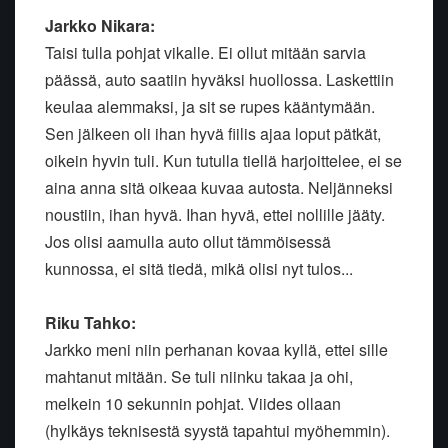
Jarkko Nikara:
Taisi tulla pohjat vikalle. Ei ollut mitään sarvia
päässä, auto saatiin hyväksi huollossa. Laskettiin
keulaa alemmaksi, ja sit se rupes kääntymään.
Sen jälkeen oli ihan hyvä fiilis ajaa loput pätkät,
oikein hyvin tuli. Kun tutulla tiellä harjoittelee, ei se
aina anna sitä oikeaa kuvaa autosta. Neljänneksi
noustiin, ihan hyvä. Ihan hyvä, ettei nollille jääty.
Jos olisi aamulla auto ollut tämmöisessä
kunnossa, ei sitä tiedä, mikä olisi nyt tulos...
Riku Tahko:
Jarkko meni niin perhanan kovaa kyllä, ettei sille
mahtanut mitään. Se tuli niinku takaa ja ohi,
melkein 10 sekunnin pohjat. Viides ollaan
(hylkäys teknisestä syystä tapahtui myöhemmin).