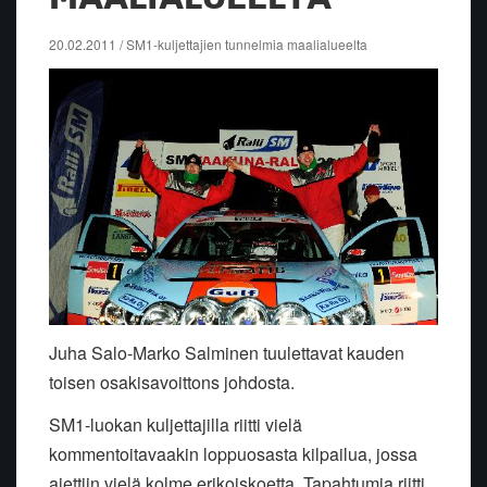
20.02.2011 / SM1-kuljettajien tunnelmia maalialueelta
Juha Salo-Marko Salminen tuulettavat kauden
toisen osakisavoittons johdosta.
SM1-luokan kuljettajilla riitti vielä
kommentoitavaakin loppuosasta kilpailua, jossa
ajettiin vielä kolme erikoiskoetta. Tapahtumia riitti