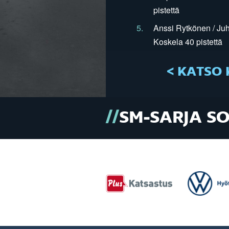
pistettä
5.
Anssi Rytkönen / Juh
Koskela 40 pistettä
< KATSO 
SM-SARJA S