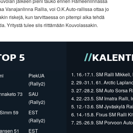
uvolan jälkeen pieni tauko ennen Hämeenlinnassa
aa Vanajanlinna Rallia, voi O.K.Auto-rallissa ottaa jo
kin riskejä, kun tarvittaessa on pitempi aika tehdä
ia. Yritystä tulee siis riittämään Kouvolassakin.
TOP 5
KALENT
1. 16.-17.1. SM Ralli Mikkeli, 
ni
PiekUA
2. 29.-31.1. 61. Arctic Laplan
(Rally2)
3. 27.-28.2. SM Auto Sorsa Rii
innaketo 73
SAU
4. 22.-23.5. SM Imatra Ralli, I
(Rally2)
5. 12.-13.6. SM Jyväskylä Rall
r Simm 59
EST
6. 14.-15.8. Fixus SM Ralli Kit
(Rally2)
7. 25.-26.9. SM Porvoon Autop
Jansen 51
EST