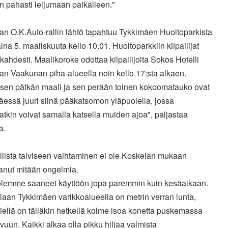
iin pahasti leijumaan paikalleen."
an O.K.Auto-rallin lähtö tapahtuu Tykkimäen Huoltoparkista
ina 5. maaliskuuta kello 10.01. Huoltoparkkiin kilpailijat
 kahdesti. Maalikoroke odottaa kilpailijoita Sokos Hotelli
an Vaakunan piha-alueella noin kello 17:sta alkaen.
isen pätkän maali ja sen perään toinen kokoomatauko ovat
essä juuri siinä pääkatsomon yläpuolella, jossa
ijatkin voivat samalla katsella muiden ajoa", paljastaa
a.
llista talviseen vaihtaminen ei ole Koskelan mukaan
tanut mitään ongelmia.
 olemme saaneet käyttöön jopa paremmin kuin kesäaikaan.
laan Tykkimäen varikkoalueella on metrin verran lunta,
iellä on tälläkin hetkellä kolme isoa konetta puskemassa
ivuun. Kaikki alkaa olla pikku hiljaa valmista