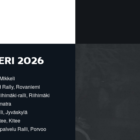
ERI 2026
Mikkeli
d Rally, Rovaniemi
himäki-ralli, Riihimäki
matra
i, Jyväskylä
ee, Kitee
alvelu Ralli, Porvoo