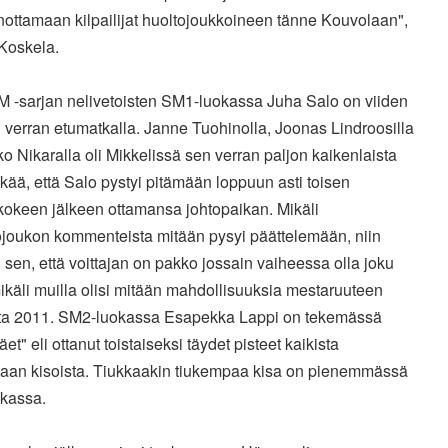
ottamaan kilpailijat huoltojoukkoineen tänne Kouvolaan",
Koskela.
M -sarjan nelivetoisten SM1-luokassa Juha Salo on viiden
 verran etumatkalla. Janne Tuohinolla, Joonas Lindroosilla
ko Nikaralla oli Mikkelissä sen verran paljon kaikenlaista
ää, että Salo pystyi pitämään loppuun asti toisen
kokeen jälkeen ottamansa johtopaikan. Mikäli
ojoukon kommenteista mitään pysyi päättelemään, niin
 sen, että voittajan on pakko jossain vaiheessa olla joku
käli muilla olisi mitään mahdollisuuksia mestaruuteen
ta 2011. SM2-luokassa Esapekka Lappi on tekemässä
et" eli ottanut toistaiseksi täydet pisteet kaikista
taan kisoista. Tiukkaakin tiukempaa kisa on pienemmässä
kassa.