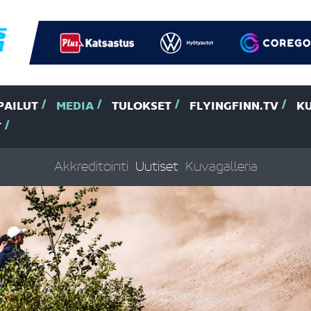
PAILUT
MEDIA
TULOKSET
FLYINGFINN.TV
K
T
Akkreditointi
Uutiset
Kuvagalleria