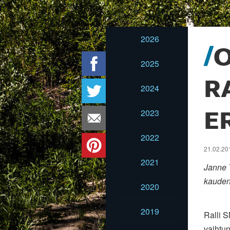
2026
O
2025
R
2024
2023
E
2022
21.02.201
2021
Janne T
kauden
2020
2019
Ralli S
vaihtun