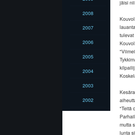
jäisi n
2008
Kouvol
lauanta
2007
tulevat
2006
Kouvol
"Viime
2005
Tykkimä
kilpail
2004
Koskel
2003
Kesära
2002
aiheut
"Teitä
Parhail
mutta s
lunta s