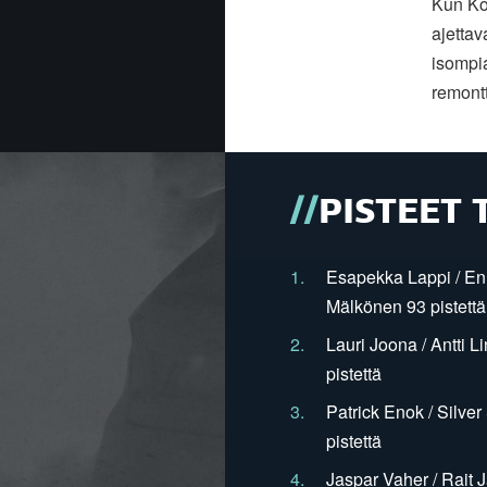
Kun Ko
ajettav
isompia
remontt
PISTEET 
1.
Esapekka Lappi / En
Mälkönen 93 pistettä
2.
Lauri Joona / Antti L
pistettä
3.
Patrick Enok / Silve
pistettä
4.
Jaspar Vaher / Rait 