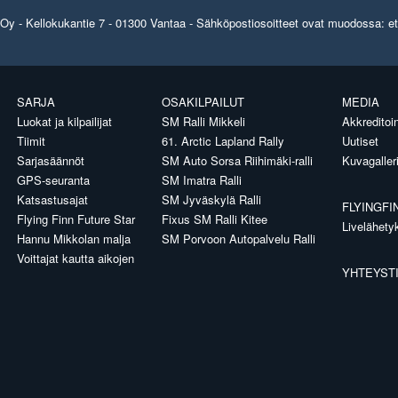
y - Kellokukantie 7 - 01300 Vantaa - Sähköpostiosoitteet ovat muodossa: etun
SARJA
OSAKILPAILUT
MEDIA
Luokat ja kilpailijat
SM Ralli Mikkeli
Akkreditoin
Tiimit
61. Arctic Lapland Rally
Uutiset
Sarjasäännöt
SM Auto Sorsa Riihimäki-ralli
Kuvagaller
GPS-seuranta
SM Imatra Ralli
Katsastusajat
SM Jyväskylä Ralli
FLYINGFI
Flying Finn Future Star
Fixus SM Ralli Kitee
Livelähety
Hannu Mikkolan malja
SM Porvoon Autopalvelu Ralli
Voittajat kautta aikojen
YHTEYST