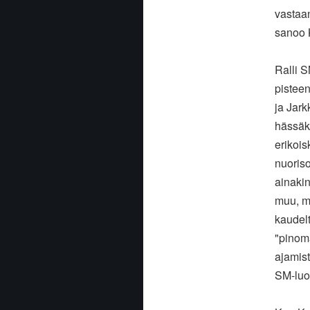
vastaan
sanoo 
Ralli S
pisteen
ja Jark
hässäkk
erikois
nuoris
ainakin
muu, mi
kaudel
"pinomä
ajamis
SM-luo