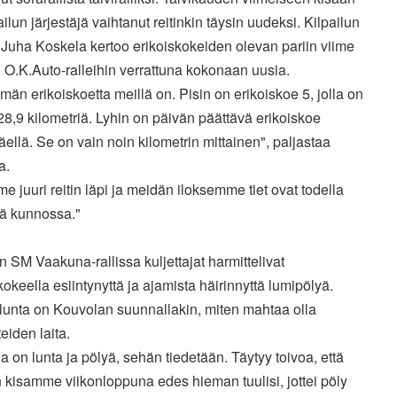
ailun järjestäjä vaihtanut reitinkin täysin uudeksi. Kilpailun
 Juha Koskela kertoo erikoiskokeiden olevan pariin viime
 O.K.Auto-ralleihin verrattuna kokonaan uusia.
män erikoiskoetta meillä on. Pisin on erikoiskoe 5, jolla on
28,9 kilometriä. Lyhin on päivän päättävä erikoiskoe
ellä. Se on vain noin kilometrin mittainen", paljastaa
a.
e juuri reitin läpi ja meidän iloksemme tiet ovat todella
ä kunnossa."
n SM Vaakuna-rallissa kuljettajat harmittelivat
kokeella esiintynyttä ja ajamista häirinnyttä lumipölyä.
lunta on Kouvolan suunnallakin, miten mahtaa olla
eiden laita.
la on lunta ja pölyä, sehän tiedetään. Täytyy toivoa, että
kisamme viikonloppuna edes hieman tuulisi, jottei pöly