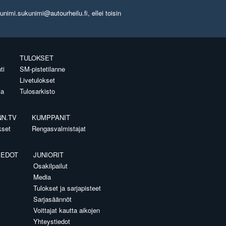
imi.sukunimi@autourheilu.fi, ellei toisin
TULOKSET
ti
SM-pistetilanne
Livetulokset
ia
Tulosarkisto
NN.TV
KUMPPANIT
kset
Rengasvalmistajat
IEDOT
JUNIORIT
Osakilpailut
Media
Tulokset ja sarjapisteet
Sarjasäännöt
Voittajat kautta aikojen
Yhteystiedot