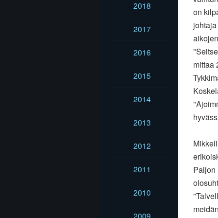
2018
on kilp
johtaja
2017
aikojen
"Seitse
2016
mittaa 
2015
Tykkimä
Koskel
2014
"Ajoimm
hyväss
2013
Mikkeli
2012
erikois
2011
Paljon 
olosuht
2010
"Talvel
meidän 
2009