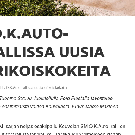
.K.AUTO-
ALLISSA UUSIA
RIKOISKOKEITA
1 / O.K.Auto-rallissa uusia erikoiskokeita
uohino S2000 -luokitellulla Ford Fiestalla tavoittelee
 ensimmäistä voittoa Kouvolasta. Kuva: Marko Mäkinen
M -sarjan neljäs osakilpailu Kouvolan SM O.K.Auto -ralli on
ut sorarallista talviralliksi. Talvikauden viimeiseen kisaan