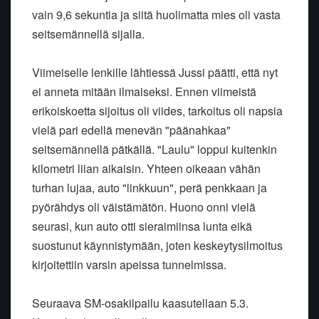
vain 9,6 sekuntia ja siitä huolimatta mies oli vasta
seitsemännellä sijalla.
Viimeiselle lenkille lähtiessä Jussi päätti, että nyt
ei anneta mitään ilmaiseksi. Ennen viimeistä
erikoiskoetta sijoitus oli viides, tarkoitus oli napsia
vielä pari edellä menevän "päänahkaa"
seitsemännellä pätkällä. "Laulu" loppui kuitenkin
kilometri liian aikaisin. Yhteen oikeaan vähän
turhan lujaa, auto "linkkuun", perä penkkaan ja
pyörähdys oli väistämätön. Huono onni vielä
seurasi, kun auto otti sieraimiinsa lunta eikä
suostunut käynnistymään, joten keskeytysilmoitus
kirjoitettiin varsin apeissa tunnelmissa.
Seuraava SM-osakilpailu kaasutellaan 5.3.