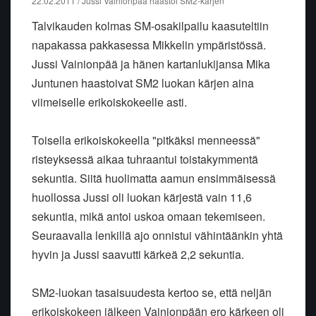
22.02.2011 / Jussi Vainionpää haastoi SM2-kärjen
Talvikauden kolmas SM-osakilpailu kaasuteltiin
napakassa pakkasessa Mikkelin ympäristössä.
Jussi Vainionpää ja hänen kartanlukijansa Mika
Juntunen haastoivat SM2 luokan kärjen aina
viimeiselle erikoiskokeelle asti.
Toisella erikoiskokeella "pitkäksi menneessä"
risteyksessä aikaa tuhraantui toistakymmentä
sekuntia. Siitä huolimatta aamun ensimmäisessä
huollossa Jussi oli luokan kärjestä vain 11,6
sekuntia, mikä antoi uskoa omaan tekemiseen.
Seuraavalla lenkillä ajo onnistui vähintäänkin yhtä
hyvin ja Jussi saavutti kärkeä 2,2 sekuntia.
SM2-luokan tasaisuudesta kertoo se, että neljän
erikoiskokeen jälkeen Vainionpään ero kärkeen oli