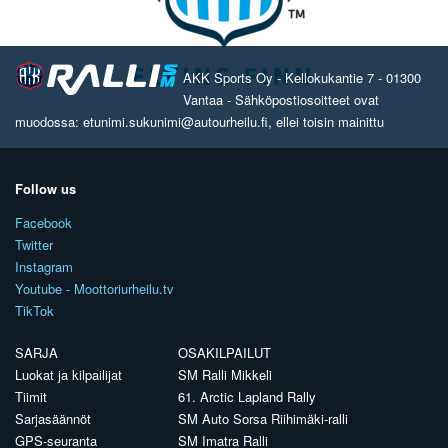
AKK Sports Oy - Kellokukantie 7 - 01300
Vantaa - Sähköpostiosoitteet ovat
muodossa: etunimi.sukunimi@autourheilu.fi, ellei toisin mainittu
Follow us
Facebook
Twitter
Instagram
Youtube - Moottoriurheilu.tv
TikTok
SARJA
OSAKILPAILUT
Luokat ja kilpailijat
SM Ralli Mikkeli
Tiimit
61. Arctic Lapland Rally
Sarjasäännöt
SM Auto Sorsa Riihimäki-ralli
GPS-seuranta
SM Imatra Ralli