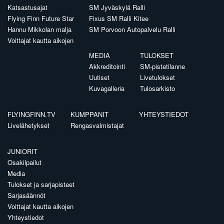
Katsastusajat
SM Jyväskylä Ralli
Flying Finn Future Star
Fixus SM Ralli Kitee
Hannu Mikkolan malja
SM Porvoon Autopalvelu Ralli
Voittajat kautta aikojen
MEDIA
TULOKSET
Akkreditointi
SM-pistetilanne
Uutiset
Livetulokset
Kuvagalleria
Tulosarkisto
FLYINGFINN.TV
KUMPPANIT
YHTEYSTIEDOT
Livelähetykset
Rengasvalmistajat
JUNIORIT
Osakilpailut
Media
Tulokset ja sarjapisteet
Sarjasäännöt
Voittajat kautta aikojen
Yhteystiedot