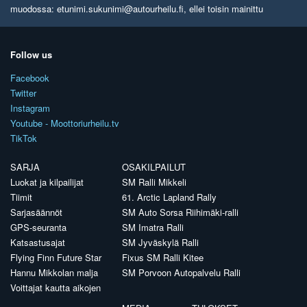
muodossa: etunimi.sukunimi@autourheilu.fi, ellei toisin mainittu
Follow us
Facebook
Twitter
Instagram
Youtube - Moottoriurheilu.tv
TikTok
SARJA
OSAKILPAILUT
Luokat ja kilpailijat
SM Ralli Mikkeli
Tiimit
61. Arctic Lapland Rally
Sarjasäännöt
SM Auto Sorsa Riihimäki-ralli
GPS-seuranta
SM Imatra Ralli
Katsastusajat
SM Jyväskylä Ralli
Flying Finn Future Star
Fixus SM Ralli Kitee
Hannu Mikkolan malja
SM Porvoon Autopalvelu Ralli
Voittajat kautta aikojen