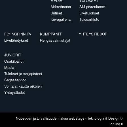
MEDIA
TULOKSET
Akkreditointi
SM-pistetilanne
Uutiset
Livetulokset
Kuvagalleria
Tulosarkisto
FLYINGFINN.TV
KUMPPANIT
YHTEYSTIEDOT
Livelähetykset
Rengasvalmistajat
JUNIORIT
Osakilpailut
Media
Tulokset ja sarjapisteet
Sarjasäännöt
Voittajat kautta aikojen
Yhteystiedot
Nopeuden ja turvallisuuden takaa
webStage
- Teknologia & Design ©
online.fi