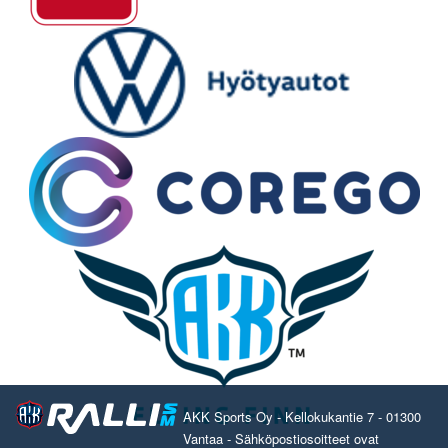
AKK Sports Oy - Kellokukantie 7 - 01300
Vantaa - Sähköpostiosoitteet ovat