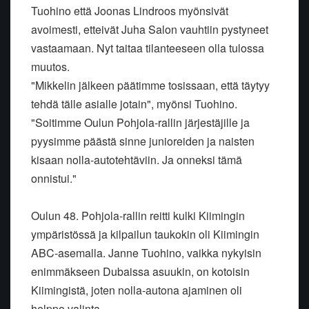
Tuohino että Joonas Lindroos myönsivät
avoimesti, etteivät Juha Salon vauhtiin pystyneet
vastaamaan. Nyt taitaa tilanteeseen olla tulossa
muutos.
"Mikkelin jälkeen päätimme tosissaan, että täytyy
tehdä tälle asialle jotain", myönsi Tuohino.
"Soitimme Oulun Pohjola-rallin järjestäjille ja
pyysimme päästä sinne junioreiden ja naisten
kisaan nolla-autotehtäviin. Ja onneksi tämä
onnistui."
Oulun 48. Pohjola-rallin reitti kulki Kiimingin
ympäristössä ja kilpailun taukokin oli Kiimingin
ABC-asemalla. Janne Tuohino, vaikka nykyisin
enimmäkseen Dubaissa asuukin, on kotoisin
Kiimingistä, joten nolla-autona ajaminen oli
helppo valinta.