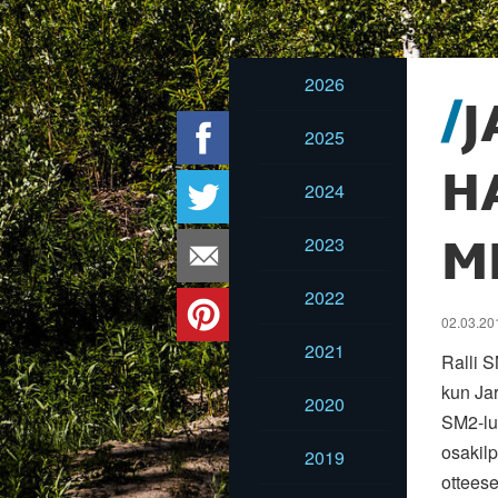
2026
J
2025
H
2024
2023
M
2022
02.03.20
2021
Ralli S
kun Jar
2020
SM2-luo
osakilp
2019
ottees