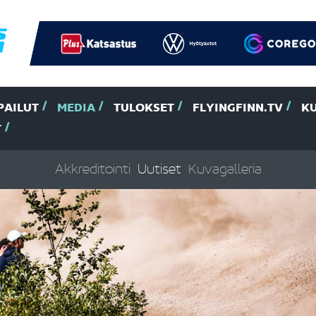
PAILUT
MEDIA
TULOKSET
FLYINGFINN.TV
K
T
Akkreditointi
Uutiset
Kuvagalleria