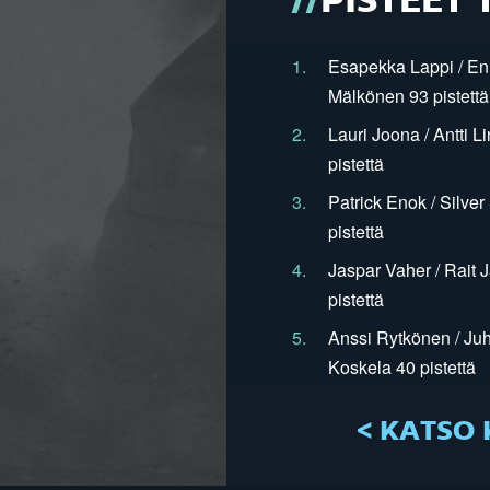
PISTEET 
1.
Esapekka Lappi / En
Mälkönen 93 pistettä
2.
Lauri Joona / Antti L
pistettä
3.
Patrick Enok / Silve
pistettä
4.
Jaspar Vaher / Rait 
pistettä
5.
Anssi Rytkönen / Juh
Koskela 40 pistettä
< KATSO 