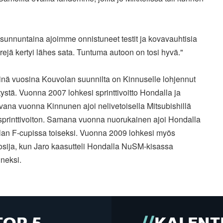
sunnuntaina ajoimme onnistuneet testit ja kovavauhtisia
rejä kertyi lähes sata. Tuntuma autoon on tosi hyvä."
nä vuosina Kouvolan suunnilta on Kinnuselle lohjennut
stä. Vuonna 2007 lohkesi sprinttivoitto Hondalla ja
ana vuonna Kinnunen ajoi nelivetoisella Mitsubishillä
 sprinttivoiton. Samana vuonna nuorukainen ajoi Hondalla
lan F-cupissa toiseksi. Vuonna 2009 lohkesi myös
osija, kun Jaro kaasutteli Hondalla NuSM-kisassa
neksi.