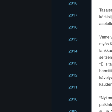
2018
Tasaise
2017
kärkisi
asetet
2016
Viime v
2015
myös K
tankkau
2014
seitse
2013
"Ei sit
harmitt
2012
kävelyv
kauden
2011
"Nyt m
2010
palkint
2009
sujua. 