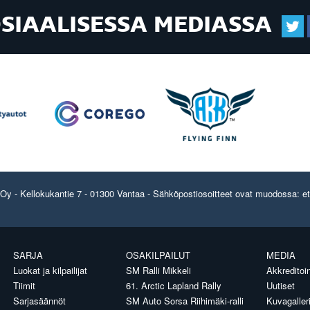
OSIAALISESSA MEDIASSA
y - Kellokukantie 7 - 01300 Vantaa - Sähköpostiosoitteet ovat muodossa: etun
SARJA
OSAKILPAILUT
MEDIA
Luokat ja kilpailijat
SM Ralli Mikkeli
Akkreditoin
Tiimit
61. Arctic Lapland Rally
Uutiset
Sarjasäännöt
SM Auto Sorsa Riihimäki-ralli
Kuvagaller