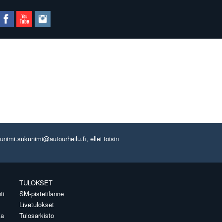
imi.sukunimi@autourheilu.fi, ellei toisin
TULOKSET
ti
SM-pistetilanne
Livetulokset
ia
Tulosarkisto