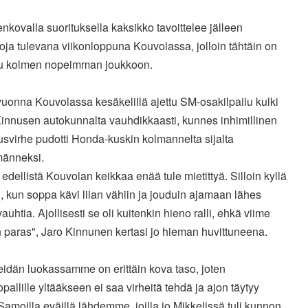
nkovalla suorituksella kaksikko tavoittelee jälleen
joja tulevana viikonloppuna Kouvolassa, jolloin tähtäin on
tu kolmen nopeimman joukkoon.
uonna Kouvolassa kesäkelillä ajettu SM-osakilpailu kulki
innusen autokunnalta vauhdikkaasti, kunnes inhimillinen
svirhe pudotti Honda-kuskin kolmannelta sijalta
männeksi.
ä edellistä Kouvolan keikkaa enää tule mietittyä. Silloin kyllä
i, kun soppa kävi liian vähiin ja jouduin ajamaan lähes
auhtia. Ajollisesti se oli kuitenkin hieno ralli, ehkä viime
 paras", Jaro Kinnunen kertasi jo hieman huvittuneena.
eidän luokassamme on erittäin kova taso, joten
opallille yltääkseen ei saa virheitä tehdä ja ajon täytyy
Samoilla eväillä lähdemme, joilla jo Mikkelissä tuli kunnon