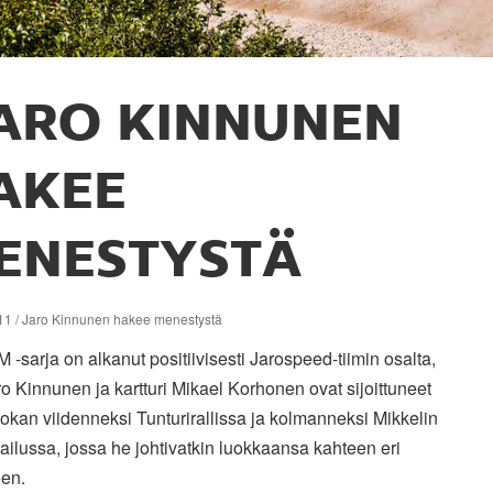
ARO KINNUNEN
AKEE
ENESTYSTÄ
11 / Jaro Kinnunen hakee menestystä
M -sarja on alkanut positiivisesti Jarospeed-tiimin osalta,
o Kinnunen ja kartturi Mikael Korhonen ovat sijoittuneet
kan viidenneksi Tunturirallissa ja kolmanneksi Mikkelin
ailussa, jossa he johtivatkin luokkaansa kahteen eri
een.