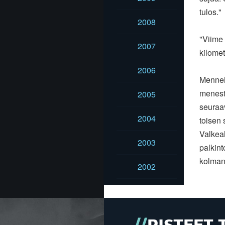
tulos."
2008
"Viime 
2007
kilomet
2006
Mennei
menesty
2005
seuraav
2004
toisen
Valkea
2003
palkint
kolman
2002