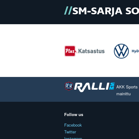
SM-SARJA S
AKK Sports O
mainittu
Follow us
Facebook
Twitter
Instagram