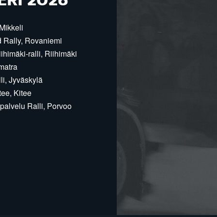
ERI 2026
Mikkeli
d Rally, Rovaniemi
himäki-ralli, Riihimäki
matra
i, Jyväskylä
ee, Kitee
alvelu Ralli, Porvoo