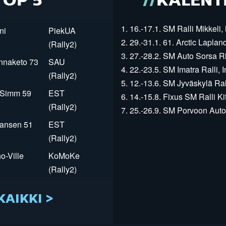
TOP 5
KALENT
1. 16.-17.1. SM Ralli Mikkeli, 
ni
PiekUA
2. 29.-31.1. 61. Arctic Laplan
(Rally2)
3. 27.-28.2. SM Auto Sorsa Rii
innaketo 73
SAU
4. 22.-23.5. SM Imatra Ralli, I
(Rally2)
5. 12.-13.6. SM Jyväskylä Rall
r Simm 59
EST
6. 14.-15.8. Fixus SM Ralli Kit
(Rally2)
7. 25.-26.9. SM Porvoon Autop
Jansen 51
EST
(Rally2)
o-Ville
KoMoKe
(Rally2)
KAIKKI >