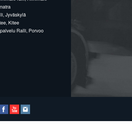
matra
i, Jyväskylä
ee, Kitee
alvelu Ralli, Porvoo