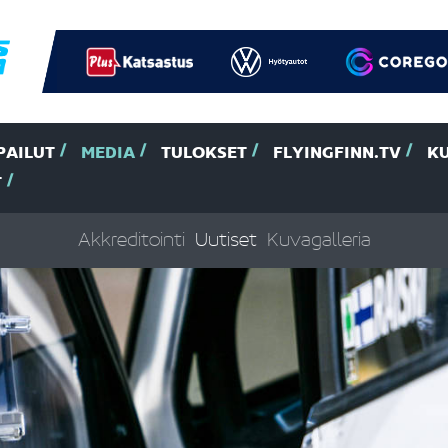
PAILUT
MEDIA
TULOKSET
FLYINGFINN.TV
K
T
Akkreditointi
Uutiset
Kuvagalleria