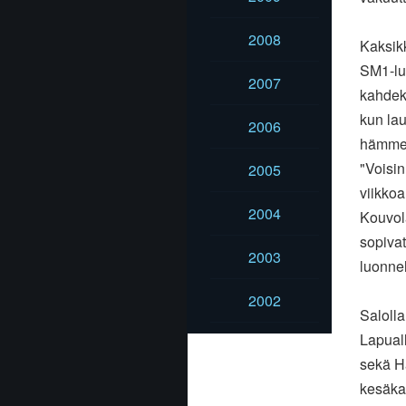
2008
Kaksikk
SM1-lu
2007
kahdek
kun lau
2006
hämmen
"Voisin
2005
viikkoa
2004
Kouvola
sopivat
2003
luonneh
2002
Salolla
Lapuall
sekä H
kesäka