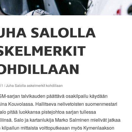
UHA SALOLLA
SKELMERKIT
OHDILLAAN
1 / Juha Salolla askelmerkit kohdillaan
 SM-sarjan talvikauden päättävä osakilpailu käydään
aina Kouvolassa. Hallitseva nelivetoisten suomenmestari
lo pitää luokkansa pistejohtoa sarjan tullessa
liinsä. Salo ja kartanlukija Marko Salminen mielivät jatkaa
 kilpailun mittaista voittoputkeaan myös Kymenlaakson