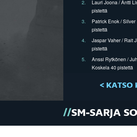
2.
Lauri Joona / Antti L
pistettä
3.
Patrick Enok / Silve
pistettä
4.
Jaspar Vaher / Rait 
pistettä
5.
Anssi Rytkönen / Juh
Koskela 40 pistettä
< KATSO 
SM-SARJA S