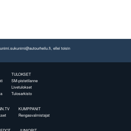
imi.sukunimi@autourheilu.fi, ellei toisin
TULOKSET
ti
SM-pistetilanne
Livetulokset
ia
Tulosarkisto
NN.TV
KUMPPANIT
kset
Rengasvalmistajat
IEDOT
JUNIORIT