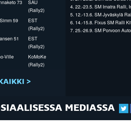
innaketo 73
SAU
4. 22.-23.5. SM Imatra Ralli, I
(Rally2)
5. 12.-13.6. SM Jyväskylä Rall
r Simm 59
EST
6. 14.-15.8. Fixus SM Ralli Kit
(Rally2)
7. 25.-26.9. SM Porvoon Autop
Jansen 51
EST
(Rally2)
o-Ville
KoMoKe
(Rally2)
KAIKKI >
OSIAALISESSA MEDIASSA