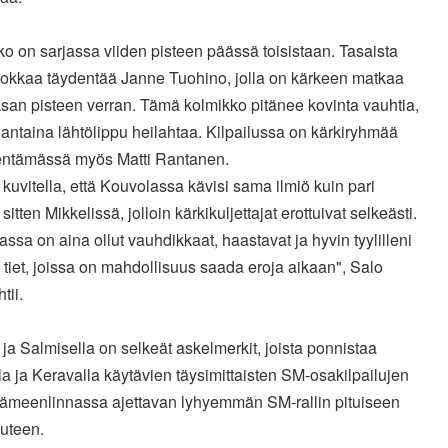
o on sarjassa viiden pisteen päässä toisistaan. Tasaista
okkaa täydentää Janne Tuohino, jolla on kärkeen matkaa
san pisteen verran. Tämä kolmikko pitänee kovinta vauhtia,
antaina lähtölippu heilahtaa. Kilpailussa on kärkiryhmää
tämässä myös Matti Rantanen.
 kuvitella, että Kouvolassa kävisi sama ilmiö kuin pari
 sitten Mikkelissä, jolloin kärkikuljettajat erottuivat selkeästi.
ssa on aina ollut vauhdikkaat, haastavat ja hyvin tyylilleni
 tiet, joissa on mahdollisuus saada eroja aikaan", Salo
tii.
 ja Salmisella on selkeät askelmerkit, joista ponnistaa
a ja Keravalla käytävien täysimittaisten SM-osakilpailujen
ämeenlinnassa ajettavan lyhyemmän SM-rallin pituiseen
uteen.