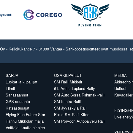
y - Kellokukantie 7 - 01300 Vantaa - Sähköpostiosoitteet ovat muodossa: etun
SARJA
OSAKILPAILUT
MEDIA
Luokat ja kilpailijat
SM Ralli Mikkeli
Akkreditoin
Tiimit
61. Arctic Lapland Rally
Uutiset
Sarjasäännöt
SM Auto Sorsa Riihimäki-ralli
Kuvagaller
GPS-seuranta
SM Imatra Ralli
Katsastusajat
SM Jyväskylä Ralli
FLYINGFI
Flying Finn Future Star
Fixus SM Ralli Kitee
Livelähety
Hannu Mikkolan malja
SM Porvoon Autopalvelu Ralli
Voittajat kautta aikojen
YHTEYST