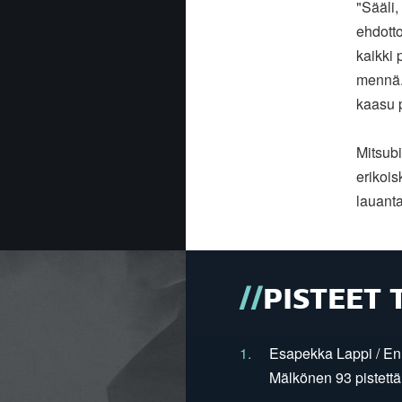
"Sääli,
ehdotto
kaikki 
mennä. 
kaasu 
Mitsub
erikois
lauant
PISTEET 
1.
Esapekka Lappi / En
Mälkönen 93 pistettä