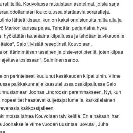
a ralliteillä. Kouvolassa ratkaistaan asetelmat, joista sarja
raa odottamaan toukokuussa starttaavia soraralleja.
tinto lähteä kisaan, kun on kaksi onnistunutta rallia alla ja
työ Markon kanssa pelaa. Tehdään perjantaina hyvä
s, hyökätään lauantaina kilpailussa ja tehdään talvikaudelle
äätös", Salo tiivistää reseptinsä Kouvolaan.
 on äärimmäisen tasainen ja piste-erot pieniä, joten kilpaa
 ajettava tosissaan", Salminen sanoo.
 on perinteisesti kuulunut kesäkauden kilpailuihin. Viime
ussa paikkakunnalla kaasutellussa osakilpailussa Salo
 tunnustamaan Joonas Lindroosin paremmakseen. Nyt, kun
nopeat tiet haastavat kuljettajat lumella, karkkilalainen
revanssia kakkossijalleen.
kiintoista lähteä Kouvolaan talvikelillä. En ainakaan ihan
la Joonakselle viime vuoden uusintaa luovuta", Juha
taa.