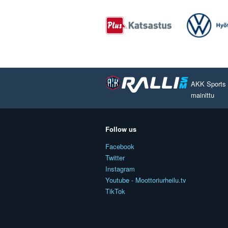
AKK Sports O
mainittu
Follow us
Facebook
Twitter
Instagram
Youtube - Moottoriurheilu.tv
TikTok