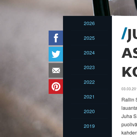
2026
J
2025
A
2024
2023
K
2022
03.03.201
2021
Rallin
lauant
2020
Juha Sa
puolivä
2019
kahden