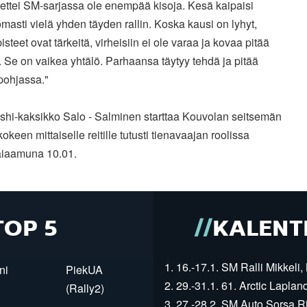
 ettei SM-sarjassa ole enempää kisoja. Kesä kaipaisi
masti vielä yhden täyden rallin. Koska kausi on lyhyt,
pisteet ovat tärkeitä, virheisiin ei ole varaa ja kovaa pitää
Se on vaikea yhtälö. Parhaansa täytyy tehdä ja pitää
pohjassa."
ishi-kaksikko Salo - Salminen starttaa Kouvolan seitsemän
kokeen mittaiselle reitille tutusti tienavaajan roolissa
aiaamuna 10.01.
TOP 5
KALENT
1. 16.-17.1. SM Ralli Mikkeli, 
ni
PiekUA
2. 29.-31.1. 61. Arctic Laplan
(Rally2)
3. 27.-28.2. SM Auto Sorsa Rii