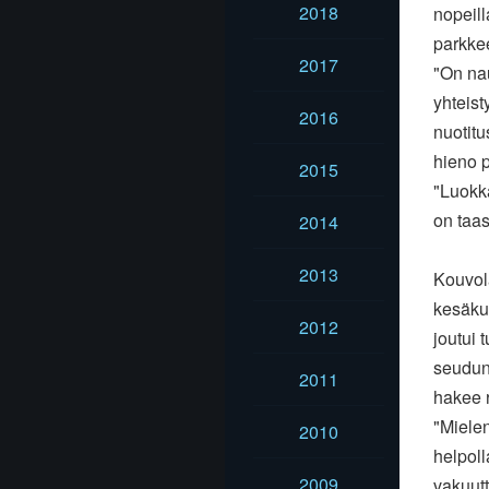
2018
nopeill
parkkee
2017
"On nau
yhteis
2016
nuotitu
hieno p
2015
"Luokka
on taas
2014
2013
Kouvola
kesäku
2012
joutui
seudun 
2011
hakee 
"Mielen
2010
helpol
2009
vakuut