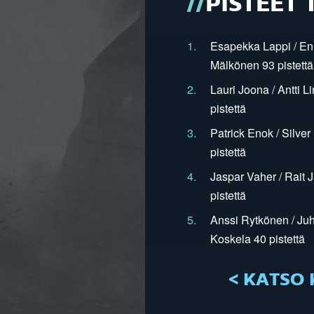
PISTEET 
1.
Esapekka Lappi / En
Mälkönen 93 pistettä
2.
Lauri Joona / Antti L
pistettä
3.
Patrick Enok / Silve
pistettä
4.
Jaspar Vaher / Rait 
pistettä
5.
Anssi Rytkönen / Juh
Koskela 40 pistettä
< KATSO 