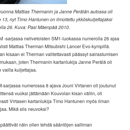
vuonna Mattias Thermanin ja Janne Perälän autossa oli
13, nyt Timo Hantunen on ilmoitettu ykköskuljettajaksi
lla 26. Kuva: Pasi Mäenpää 2010.
SM -sarjassa nelivetoisten SM1-luokassa numerolla 26 ajaa
listi Mattias Therman Mitsubishi Lancer Evo-kympillä.
n kisaan ei Therman valitettavasti päässyt sairastumisen
mukaan, joten Thermanin kartanlukija Janne Perälä oli
n vailla kuljettajaa.
-sarjassa numerossa 8 ajava Jouni Virtanen oli joutunut
eittensä vuoksi jättämään Kouvolan kisan väliin, oli
vasti Virtasen kartanlukija Timo Hantunen myös ilman
ajaa. Mikä siis neuvoksi?
päättivät näin ollen tehdä sääntöjen salliman