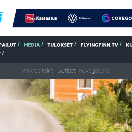
PAILUT
MEDIA
TULOKSET
FLYINGFINN.TV
K
T
Akkreditointi
Uutiset
Kuvagalleria