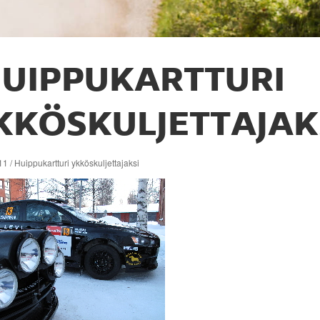
UIPPUKARTTURI
KKÖSKULJETTAJAK
1 / Huippukartturi ykköskuljettajaksi