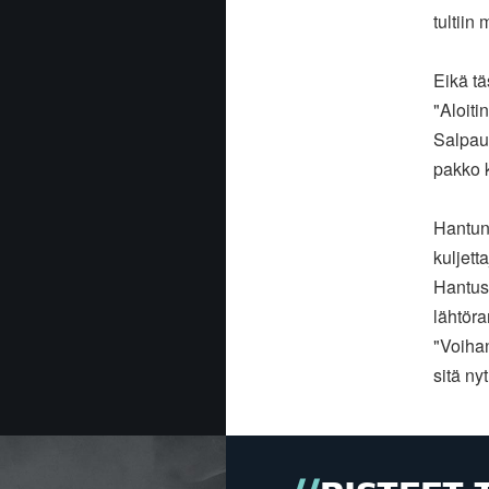
tultiin
Eikä tä
"Aloiti
Salpaus
pakko 
Hantune
kuljett
Hantuse
lähtöra
"Voihan
sitä nyt