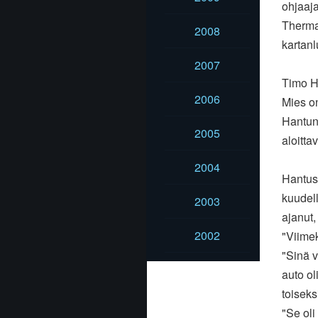
ohjaaja
Therman
2008
kartanl
2007
Timo H
2006
Mies on
Hantune
2005
aloittav
2004
Hantuse
kuudel
2003
ajanut,
2002
"Viimek
"Sinä v
auto o
toisek
"Se oli 