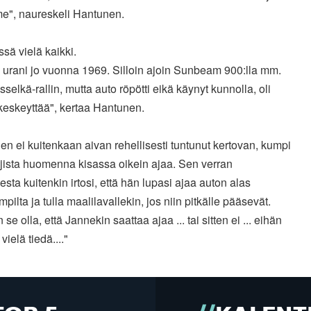
 me", naureskeli Hantunen.
ssä vielä kaikki.
n urani jo vuonna 1969. Silloin ajoin Sunbeam 900:lla mm.
selkä-rallin, mutta auto röpötti eikä käynyt kunnolla, oli
keskeyttää", kertaa Hantunen.
n ei kuitenkaan aivan rehellisesti tuntunut kertovan, kumpi
ajista huomenna kisassa oikein ajaa. Sen verran
sta kuitenkin irtosi, että hän lupasi ajaa auton alas
mpilta ja tulla maalilavallekin, jos niin pitkälle pääsevät.
 se olla, että Jannekin saattaa ajaa ... tai sitten ei ... eihän
 vielä tiedä...."