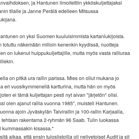
nvaihdoksen, ja Hantunen ilmoitettiin ykköskuljettajaksi
in tilalle ja Janne Perälä edelleen Mitsussa
ukijana.
antunen on yksi Suomen kuuluisimmista kartanlukijoista.
 totuttu näkemään milloin kenenkin kyydissä, nuotteja
n on lukenut huippukuljettajille, mutta myös vasta ralliuraa
illekin.
lla on pitkä ura rallin parissa. Mies on ollut mukana jo
la eri vuosikymmenellä kartturina, mutta hän on myös
 joten ei tämä kuljettajan pesti nyt aivan "järjetön" olisi.
si olen ajanut rallia vuonna 1985", muisteli Hantunen.
uonna ajoin Jyväskylän Talvirallin ja 100-rallin Karjaalla,
li tehtaan rakentama 2-ryhmän 96 Saab. Tulin luokassa
si kummassakin kisassa."
sitä aikaa, että ensin tuloslistoilla oli nelivetoiset Audit ja sit