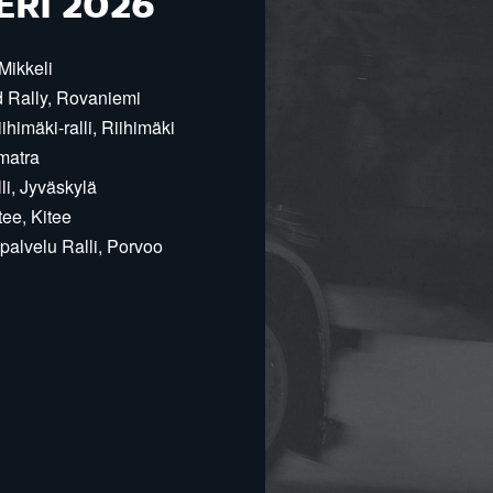
ERI 2026
Mikkeli
d Rally, Rovaniemi
himäki-ralli, Riihimäki
matra
i, Jyväskylä
ee, Kitee
alvelu Ralli, Porvoo