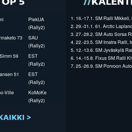
TOP 5
KALENT
1. 16.-17.1. SM Ralli Mikkeli, 
ni
PiekUA
2. 29.-31.1. 61. Arctic Laplan
(Rally2)
3. 27.-28.2. SM Auto Sorsa Rii
innaketo 73
SAU
4. 22.-23.5. SM Imatra Ralli, I
(Rally2)
5. 12.-13.6. SM Jyväskylä Rall
r Simm 59
EST
6. 14.-15.8. Fixus SM Ralli Kit
(Rally2)
7. 25.-26.9. SM Porvoon Autop
Jansen 51
EST
(Rally2)
o-Ville
KoMoKe
(Rally2)
KAIKKI >