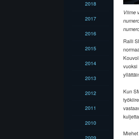
2018
Viime 
2017
numero 
numero
2016
Ralli 
2015
normaa
Kouvola
2014
vuoksi 
yllättäi
2013
Kun SM
2012
työkiir
2011
vastaa
kuljett
2010
Miehet 
2009