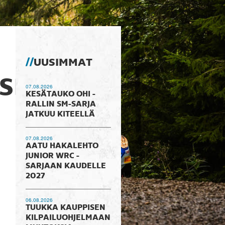
UUSIMMAT
SI
07.08.2026
KESÄTAUKO OHI -
RALLIN SM-SARJA
JATKUU KITEELLÄ
07.08.2026
AATU HAKALEHTO
JUNIOR WRC -
SARJAAN KAUDELLE
2027
06.08.2026
TUUKKA KAUPPISEN
KILPAILUOHJELMAAN