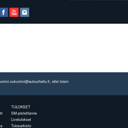
imi.sukunimi@autourheilu.fi, ellei toisin
TULOKSET
ti
SM-pistetilanne
Livetulokset
ia
Tulosarkisto