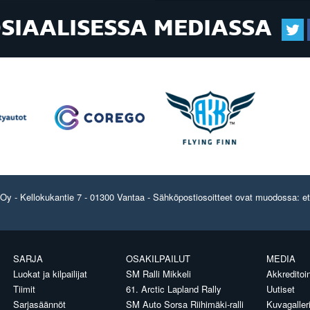
OSIAALISESSA MEDIASSA
y - Kellokukantie 7 - 01300 Vantaa - Sähköpostiosoitteet ovat muodossa: etun
SARJA
OSAKILPAILUT
MEDIA
Luokat ja kilpailijat
SM Ralli Mikkeli
Akkreditoin
Tiimit
61. Arctic Lapland Rally
Uutiset
Sarjasäännöt
SM Auto Sorsa Riihimäki-ralli
Kuvagaller