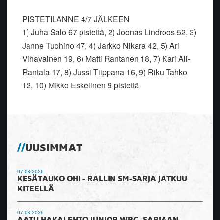
PISTETILANNE 4/7 JÄLKEEN
1) Juha Salo 67 pistettä, 2) Joonas Lindroos 52, 3)
Janne Tuohino 47, 4) Jarkko Nikara 42, 5) Ari
Vihavainen 19, 6) Matti Rantanen 18, 7) Kari Ali-
Rantala 17, 8) Jussi Tiippana 16, 9) Riku Tahko
12, 10) Mikko Eskelinen 9 pistettä
UUSIMMAT
07.08.2026
KESÄTAUKO OHI - RALLIN SM-SARJA JATKUU
KITEELLÄ
07.08.2026
AATU HAKALEHTO JUNIOR WRC -SARJAAN