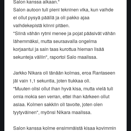
Salon kanssa aikaan."
Salon autoon tuli pieni tekninen vika, kun vaihde
ei ollut pysyä päällä ja oli pakko ajaa
vaihdekepistä kiinni pitäen.
"Siinä vähän rytmi menee ja pojat pääsivät vähän
lähemmäksi, mutta seuraavalla ongelma
korjaantui ja sain taas kurottua hieman lisää
sekunteja väliin", raportoi Salo maalissa.
Jarkko Nikara oli tänään kolmas, eroa Rantaseen
jäi vain 1,1 sekuntia, joten tiukkaa oli.
"Muuten olisi ollut ihan hyvä kisa, mutta vielä tuli
omia mokia sen verran, ettei ihan kärkeen ollut
asiaa. Kolmen sakkiin oli tavoite, joten olen
tyytyväinen", myönsi Nikara maalissa.
Salon kanssa kolme ensimmäistä kisaa kovimmin