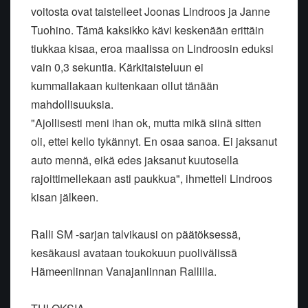
voitosta ovat taistelleet Joonas Lindroos ja Janne
Tuohino. Tämä kaksikko kävi keskenään erittäin
tiukkaa kisaa, eroa maalissa on Lindroosin eduksi
vain 0,3 sekuntia. Kärkitaisteluun ei
kummallakaan kuitenkaan ollut tänään
mahdollisuuksia.
"Ajollisesti meni ihan ok, mutta mikä siinä sitten
oli, ettei kello tykännyt. En osaa sanoa. Ei jaksanut
auto mennä, eikä edes jaksanut kuutosella
rajoittimellekaan asti paukkua", ihmetteli Lindroos
kisan jälkeen.
Ralli SM -sarjan talvikausi on päätöksessä,
kesäkausi avataan toukokuun puolivälissä
Hämeenlinnan Vanajanlinnan Rallilla.