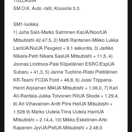
TULOKSIA
SM O.K. Auto -ralli, Kouvola 5.3.
SM1-luokka
1) Juha Salo-Marko Salminen KaUA/NoorUA
Mitsubishi 42.47,5, 2) Matti Rantanen-Mikko Lukka
LamUA/NuUA Peugeot + 9,1 sekuntia, 3) Jarkko
Nikara-Petri Nikara SaaUA Mitsubishi + 11,5, 4)
Joonas Lindroos-Pasi Kilpeläinen ESRC/EspUA
Subaru + 41,3, 5) Janne Tuohino-Risto Pietiläinen
KR-Team/ FCDA Ford + 46,8, 6) Jussi Tiippana-
Henri Arpiainen MikUA Mitsubishi + 1.06,0, 7) Kari
Ali-Rantala-Jukka Toivonen RiiUA Skoda + 1.29,4,
8) Ari Vihavainen-Antti Piira HeiUA Mitsubishi +
1.528 9) Marko Uutela-Tiina Uutela HamUA
Mitsubishi + 2.14,4, 10) Mikko Eskelinen-Arto
Kapanen JyvUA/PetUA Mitsubishi + 2.48,0