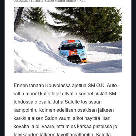
05.03.2011 / Juha Salon vauhti muille liikaa
Ennen tänään Kouvolassa ajettua SM O.K. Auto -
rallia monet kuljettajat olivat aikoneet pistää SM-
johdossa olevalla Juha Salolle tosissaan
kampoihin. Kolmen edellisen osakisan jälkeen
karkkilalaisen Salon vauhti alkoi näyttää liian
kovalta ja oli vaara, että mies karkaa pisteissä jo
talvikauden jälkeen tavoittamattomiin. Salolla