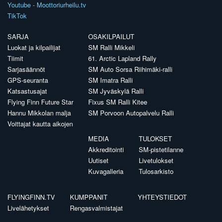
Youtube - Moottoriurheilu.tv
TikTok
SARJA
OSAKILPAILUT
Luokat ja kilpailijat
SM Ralli Mikkeli
Tiimit
61. Arctic Lapland Rally
Sarjasäännöt
SM Auto Sorsa Riihimäki-ralli
GPS-seuranta
SM Imatra Ralli
Katsastusajat
SM Jyväskylä Ralli
Flying Finn Future Star
Fixus SM Ralli Kitee
Hannu Mikkolan malja
SM Porvoon Autopalvelu Ralli
Voittajat kautta aikojen
MEDIA
TULOKSET
Akkreditointi
SM-pistetilanne
Uutiset
Livetulokset
Kuvagalleria
Tulosarkisto
FLYINGFINN.TV
KUMPPANIT
YHTEYSTIEDOT
Livelähetykset
Rengasvalmistajat