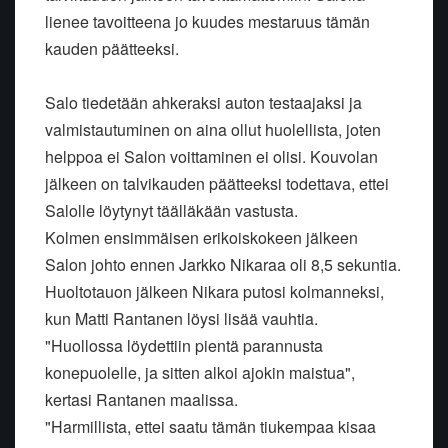
lienee tavoitteena jo kuudes mestaruus tämän
kauden päätteeksi.
Salo tiedetään ahkeraksi auton testaajaksi ja
valmistautuminen on aina ollut huolellista, joten
helppoa ei Salon voittaminen ei olisi. Kouvolan
jälkeen on talvikauden päätteeksi todettava, ettei
Salolle löytynyt täälläkään vastusta.
Kolmen ensimmäisen erikoiskokeen jälkeen
Salon johto ennen Jarkko Nikaraa oli 8,5 sekuntia.
Huoltotauon jälkeen Nikara putosi kolmanneksi,
kun Matti Rantanen löysi lisää vauhtia.
"Huollossa löydettiin pientä parannusta
konepuolelle, ja sitten alkoi ajokin maistua",
kertasi Rantanen maalissa.
"Harmillista, ettei saatu tämän tiukempaa kisaa