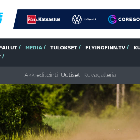
PAILUT
MEDIA
TULOKSET
FLYINGFINN.TV
K
T
Akkreditointi
Uutiset
Kuvagalleria