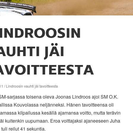
INDROOSIN
AUHTI JÄI
AVOITTEESTA
1 / Lindroosin vauhti jäi tavoitteesta
 SM-sarjassa toisena oleva Joonas Lindroos ajoi SM O.K.
allissa Kouvolassa neljänneksi. Hänen tavoitteensa oli
amassa kilpailussa kesällä ajamansa voitto, mutta terävin
jäi kuitenkin uupumaan. Eroa voittajaksi ajaneeseen Juha
tuli reilut 41 sekuntia.