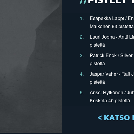
PISTEET 
1.
Esapekka Lappi / En
Mälkönen 93 pistettä
2.
Lauri Joona / Antti L
pistettä
3.
Patrick Enok / Silve
pistettä
4.
Jaspar Vaher / Rait 
pistettä
5.
Anssi Rytkönen / Juh
Koskela 40 pistettä
< KATSO 