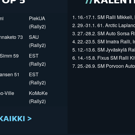
TOP 5
KALENT
1. 16.-17.1. SM Ralli Mikkeli, 
ni
PiekUA
2. 29.-31.1. 61. Arctic Laplan
(Rally2)
3. 27.-28.2. SM Auto Sorsa Rii
innaketo 73
SAU
4. 22.-23.5. SM Imatra Ralli, I
(Rally2)
5. 12.-13.6. SM Jyväskylä Rall
r Simm 59
EST
6. 14.-15.8. Fixus SM Ralli Kit
(Rally2)
7. 25.-26.9. SM Porvoon Autop
Jansen 51
EST
(Rally2)
o-Ville
KoMoKe
(Rally2)
KAIKKI >