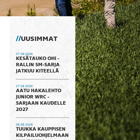
UUSIMMAT
07.08.2026
KESÄTAUKO OHI -
RALLIN SM-SARJA
JATKUU KITEELLÄ
07.08.2026
AATU HAKALEHTO
JUNIOR WRC -
SARJAAN KAUDELLE
2027
06.08.2026
TUUKKA KAUPPISEN
KILPAILUOHJELMAAN