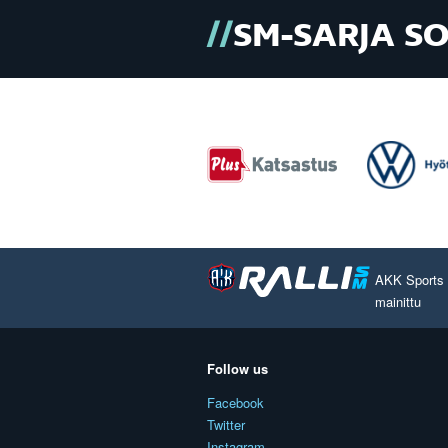
SM-SARJA S
AKK Sports O
mainittu
Follow us
Facebook
Twitter
Instagram