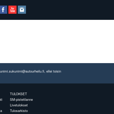
imi.sukunimi@autourheilu.fi, ellei toisin
TULOKSET
ti
SM-pistetilanne
Livetulokset
ia
Tulosarkisto