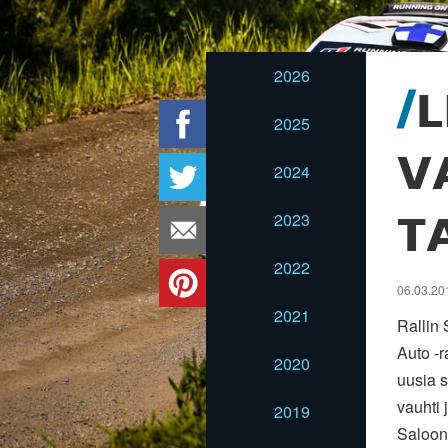
2026
L
2025
V
2024
2023
T
2022
06.03.201
2021
Rallin
Auto -r
2020
uusia s
vauhti 
2019
Saloon 