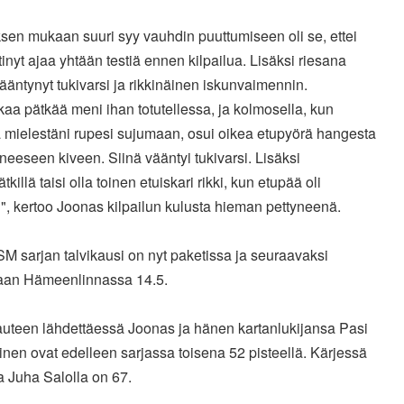
sen mukaan suuri syy vauhdin puuttumiseen oli se, ettei
inyt ajaa yhtään testiä ennen kilpailua. Lisäksi riesana
vääntynyt tukivarsi ja rikkinäinen iskunvaimennin.
kaa pätkää meni ihan totutellessa, ja kolmosella, kun
 mielestäni rupesi sujumaan, osui oikea etupyörä hangesta
äneeseen kiveen. Siinä vääntyi tukivarsi. Lisäksi
tkillä taisi olla toinen etuiskari rikki, kun etupää oli
", kertoo Joonas kilpailun kulusta hieman pettyneenä.
SM sarjan talvikausi on nyt paketissa ja seuraavaksi
llaan Hämeenlinnassa 14.5.
uteen lähdettäessä Joonas ja hänen kartanlukijansa Pasi
inen ovat edelleen sarjassa toisena 52 pisteellä. Kärjessä
a Juha Salolla on 67.