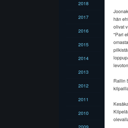
2018
Joonak
2017
hän eht
olivat 
2016
"Pari e
omasta
2015
pilkist
loppupä
2014
levoton
2013
Rallin 
2012
kilpai
2011
Kesäka
Kilpelä
2010
olevall
2009