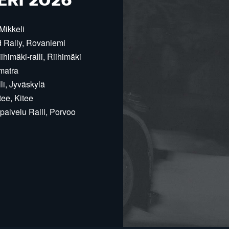
ERI 2026
Mikkeli
d Rally, Rovaniemi
himäki-ralli, Riihimäki
matra
i, Jyväskylä
ee, Kitee
alvelu Ralli, Porvoo