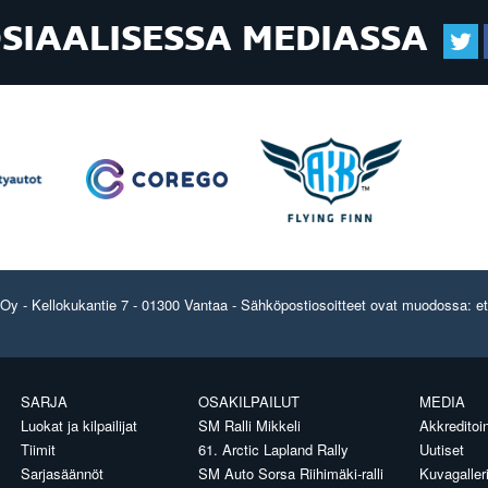
OSIAALISESSA MEDIASSA
y - Kellokukantie 7 - 01300 Vantaa - Sähköpostiosoitteet ovat muodossa: etun
SARJA
OSAKILPAILUT
MEDIA
Luokat ja kilpailijat
SM Ralli Mikkeli
Akkreditoin
Tiimit
61. Arctic Lapland Rally
Uutiset
Sarjasäännöt
SM Auto Sorsa Riihimäki-ralli
Kuvagaller