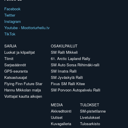
Facebook
Twitter
Instagram
Youtube - Moottoriurheilu.tv
TikTok
SARJA
OSAKILPAILUT
Luokat ja kilpailijat
SM Ralli Mikkeli
Tiimit
61. Arctic Lapland Rally
Sarjasäännöt
SM Auto Sorsa Riihimäki-ralli
GPS-seuranta
SM Imatra Ralli
Katsastusajat
SM Jyväskylä Ralli
Flying Finn Future Star
Fixus SM Ralli Kitee
Hannu Mikkolan malja
SM Porvoon Autopalvelu Ralli
Voittajat kautta aikojen
MEDIA
TULOKSET
Akkreditointi
SM-pistetilanne
Uutiset
Livetulokset
Kuvagalleria
Tulosarkisto