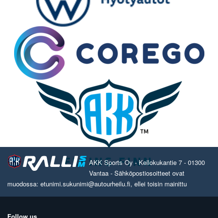
AKK Sports Oy - Kellokukantie 7 - 01300
Vantaa - Sähköpostiosoitteet ovat
muodossa: etunimi.sukunimi@autourheilu.fi, ellei toisin mainittu
Follow us