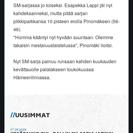
SM-sarjassa jo toiseksi. Esapekka Lappi jäi nyt
kahdeksanneksi, mutta pitää sarjan
piikkipaikkansa 10 pisteen erolla Pinomäkeen (56-
46).
"Homma kääntyi nyt hyvään suuntaan. Olemme
takaisin mestaruustaistelussa", Pinomäki iloitsi.
Nyt SM-sarja painuu runsaan kahden kuukauden
kevättauolle palatakseen toukokuussa
Hämeenlinnassa.
UUSIMMAT
07.08.2026