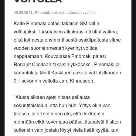
06.03.2011 / Pinomäki paketoi talvikauden voitolla
Kalle Pinomäki palasi takaisin SM-rallin
voittajaksi. Turkulaisen alkukausi oli ollut vaikea,
eikä kolmesta ensimmäisestä osakilpailusta viime
vuoden suomenmestari kyennyt voittoa
nappaamaan. Kouvolassa Pinomäki palasi
Renault Cliollaan takaisin ykköseksi. Pinomäki ja
kartanlukija Matti Kaskinen paketoivat talvikauden
9,1 sekunnin voitolla Jaro Kinnuseen.
"Alusta alkaen ajettiin taas sellaista
sekuntitaistelua, että huh huh. Yritys oli aivan
tapissa, ja oli sellainen olo, että riskirajalla
mennään eikä kovempaa pääse. Iltapäivällä sitten
kuitenkin vain jostain löytyi vielä lisää kyytiä, kun