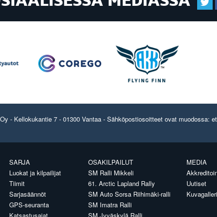
OSIAALISESSA MEDIASSA
y - Kellokukantie 7 - 01300 Vantaa - Sähköpostiosoitteet ovat muodossa: etun
SARJA
OSAKILPAILUT
MEDIA
Luokat ja kilpailijat
SM Ralli Mikkeli
Akkreditoin
Tiimit
61. Arctic Lapland Rally
Uutiset
Sarjasäännöt
SM Auto Sorsa Riihimäki-ralli
Kuvagaller
GPS-seuranta
SM Imatra Ralli
Katsastusajat
SM Jyväskylä Ralli