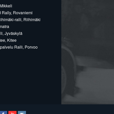
Mikkeli
d Rally, Rovaniemi
himäki-ralli, Riihimäki
matra
i, Jyväskylä
ee, Kitee
alvelu Ralli, Porvoo