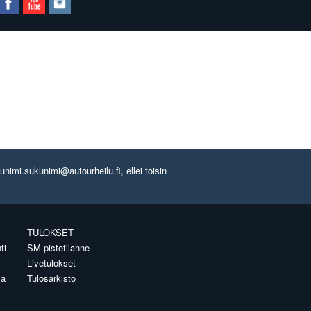
imi.sukunimi@autourheilu.fi, ellei toisin
TULOKSET
ti
SM-pistetilanne
Livetulokset
ia
Tulosarkisto