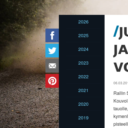
2026
J
2025
J
2024
2023
V
2022
06.03.201
2021
Rallin 
Kouvola
2020
tauolle
kymenla
2019
pistee