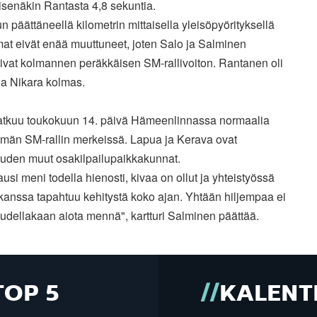
isenäkin Rantasta 4,8 sekuntia.
un päättäneellä kilometrin mittaisella yleisöpyörityksellä
at eivät enää muuttuneet, joten Salo ja Salminen
ivat kolmannen peräkkäisen SM-rallivoiton. Rantanen oli
ja Nikara kolmas.
jatkuu toukokuun 14. päivä Hämeenlinnassa normaalia
män SM-rallin merkeissä. Lapua ja Kerava ovat
uden muut osakilpailupaikkakunnat.
ausi meni todella hienosti, kivaa on ollut ja yhteistyössä
kanssa tapahtuu kehitystä koko ajan. Yhtään hiljempaa ei
udellakaan aiota mennä", kartturi Salminen päättää.
TOP 5
KALENT