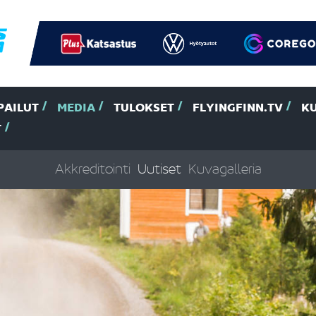
PAILUT
MEDIA
TULOKSET
FLYINGFINN.TV
K
T
Akkreditointi
Uutiset
Kuvagalleria