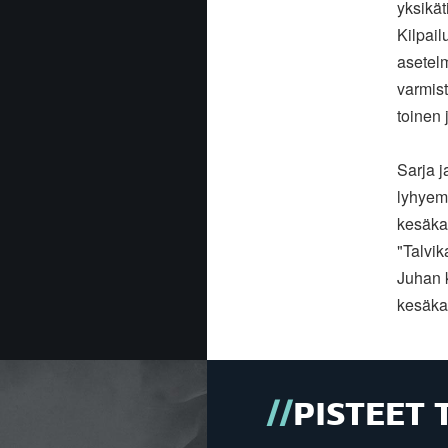
yksikät
Kilpail
asetelm
varmist
toinen 
Sarja 
lyhyem
kesäka
"Talvik
Juhan 
kesäka
PISTEET 