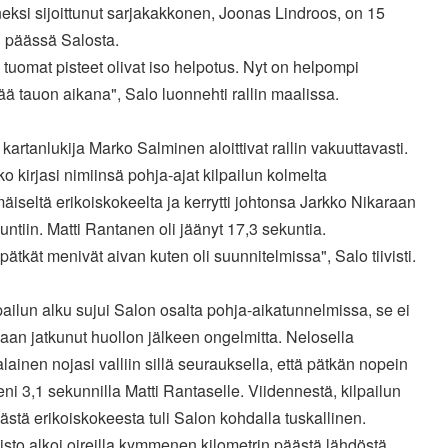
eksi sijoittunut sarjakakkonen, Joonas Lindroos, on 15
n päässä Salosta.
 tuomat pisteet olivat iso helpotus. Nyt on helpompi
ää tauon aikana", Salo luonnehti rallin maalissa.
 kartanlukija Marko Salminen aloittivat rallin vakuuttavasti.
o kirjasi nimiinsä pohja-ajat kilpailun kolmelta
iseltä erikoiskokeelta ja kerrytti johtonsa Jarkko Nikaraan
untiin. Matti Rantanen oli jäänyt 17,3 sekuntia.
ätkät menivät aivan kuten oli suunnitelmissa", Salo tiivisti.
pailun alku sujui Salon osalta pohja-aikatunnelmissa, se ei
aan jatkunut huollon jälkeen ongelmitta. Nelosella
alainen nojasi valliin sillä seurauksella, että pätkän nopein
ni 3,1 sekunnilla Matti Rantaselle. Viidennestä, kilpailun
stä erikoiskokeesta tuli Salon kohdalla tuskallinen.
isto alkoi oireilla kymmenen kilometrin päästä lähdöstä,