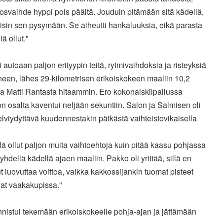
tosvaihde hyppi pois päältä. Jouduin pitämään sitä kädellä,
aisin sen pysymään. Se aiheutti hankaluuksia, eikä parasta
iä ollut."
i autoaan paljon erityypin teitä, rytmivaihdoksia ja risteyksiä
neen, lähes 29-kilometrisen erikoiskokeen maaliin 10,2
a Matti Rantasta hitaammin. Ero kokonaiskilpailussa
n osalta kaventui neljään sekuntiin. Salon ja Salmisen oli
elviydyttävä kuudennestakin pätkästä vaihteistovikaisella
.
llä ollut paljon muita vaihtoehtoja kuin pitää kaasu pohjassa
a yhdellä kädellä ajaen maaliin. Pakko oli yrittää, sillä en
t luovuttaa voittoa, vaikka kakkossijankin tuomat pisteet
vat vaakakupissa."
nistui tekemään erikoiskokeelle pohja-ajan ja jättämään