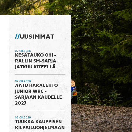
UUSIMMAT
07.08.2026
KESÄTAUKO OHI -
RALLIN SM-SARJA
JATKUU KITEELLÄ
07.08.2026
AATU HAKALEHTO
JUNIOR WRC -
SARJAAN KAUDELLE
2027
06.08.2026
TUUKKA KAUPPISEN
KILPAILUOHJELMAAN