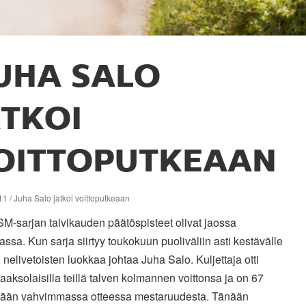
UHA SALO
ATKOI
OITTOPUTKEAAN
1 / Juha Salo jatkoi voittoputkeaan
SM-sarjan talvikauden päätöspisteet olivat jaossa
ssa. Kun sarja siirtyy toukokuun puoliväliin asti kestävälle
, nelivetoisten luokkaa johtaa Juha Salo. Kuljettaja otti
aksolaisilla teillä talven kolmannen voittonsa ja on 67
llään vahvimmassa otteessa mestaruudesta. Tänään