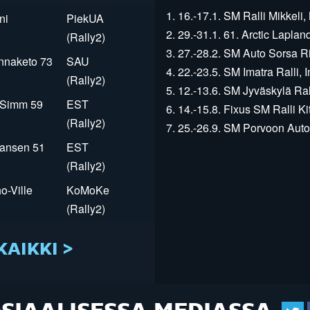
1. 16.-17.1. SM Ralli Mikkeli, 
ni
PiekUA
2. 29.-31.1. 61. Arctic Laplan
(Rally2)
3. 27.-28.2. SM Auto Sorsa Rii
innaketo 73
SAU
4. 22.-23.5. SM Imatra Ralli, I
(Rally2)
5. 12.-13.6. SM Jyväskylä Rall
r Simm 59
EST
6. 14.-15.8. Fixus SM Ralli Kit
(Rally2)
7. 25.-26.9. SM Porvoon Autop
Jansen 51
EST
(Rally2)
o-Ville
KoMoKe
(Rally2)
KAIKKI >