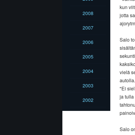
kun vii
2008
jotta s
ajorytm
2007
Salo to
2006
sisältä
sekunti
2005
kaksiko
2004
vielä s
autolla
2003
"Ei sie
ja tull
2002
tahtonu
painoi
Salo on