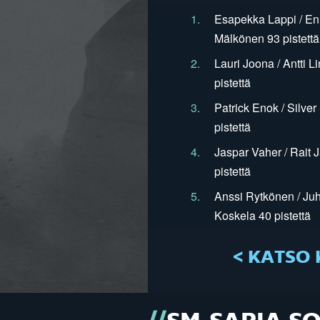
1.
Esapekka Lappi / En
Mälkönen 93 pistettä
2.
Lauri Joona / Antti L
pistettä
3.
Patrick Enok / Silve
pistettä
4.
Jaspar Vaher / Rait 
pistettä
5.
Anssi Rytkönen / Juh
Koskela 40 pistettä
< KATSO 