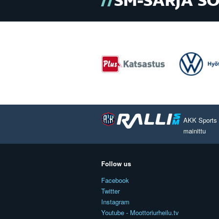
SM-SARJA S
AKK Sports O
mainittu
Follow us
Facebook
Twitter
Instagram
Youtube - Moottoriurheilu.tv