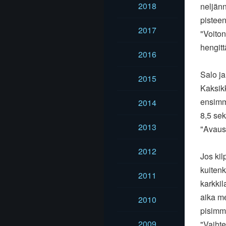
2018
neljänn
pistee
2017
"Voiton
hengitt
2016
Salo ja
2015
Kaksikk
ensimmä
2014
8,5 sek
2013
"Avausp
2012
Jos kil
kuitenk
2011
karkkil
aika me
2010
pisimmä
2009
"Vaihte