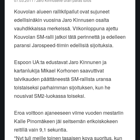
07.03.2011 / Jaro Kinnuselle uran paras tulos
Kouvolan alueen rallikilpailut ovat sujuneet
edellisinäkin vuosina Jaro Kinnusen osalta
vauhdikkaissa merkeissä. Viikonloppuna ajettu
Kouvolan SM-ralli jatkoi tätä perinnettä ja edelleen
paransi Jarospeed-tiimin edellisiä sijoituksia.
Espoon UA:ta edustavat Jaro Kinnunen ja
kartanlukija Mikael Korhonen saavuttivat
talvikauden päättäneestä SM-rallista uransa
toistaiseksi parhaimman sijoituksen, kun he
nousivat SM2-luokassa toiseksi.
Eroa voittoon ajaneeseen viime vuoden mestariin
Kalle Pinomäkeen jäi seitsemän erikoiskokeen
reitillä vain 9,1 sekuntia.
"Nyt tuli meille toinen tasaisen kova suoritus, kun