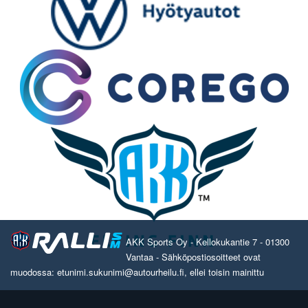
AKK Sports Oy - Kellokukantie 7 - 01300
Vantaa - Sähköpostiosoitteet ovat
muodossa: etunimi.sukunimi@autourheilu.fi, ellei toisin mainittu