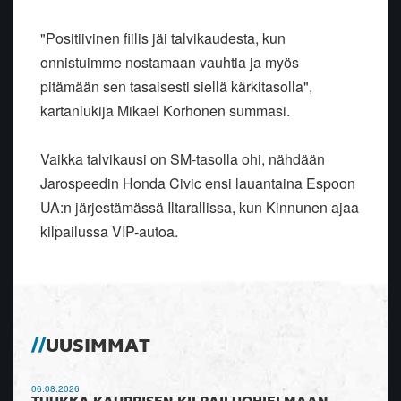
"Positiivinen fiilis jäi talvikaudesta, kun
onnistuimme nostamaan vauhtia ja myös
pitämään sen tasaisesti siellä kärkitasolla",
kartanlukija Mikael Korhonen summasi.
Vaikka talvikausi on SM-tasolla ohi, nähdään
Jarospeedin Honda Civic ensi lauantaina Espoon
UA:n järjestämässä Iltarallissa, kun Kinnunen ajaa
kilpailussa VIP-autoa.
UUSIMMAT
06.08.2026