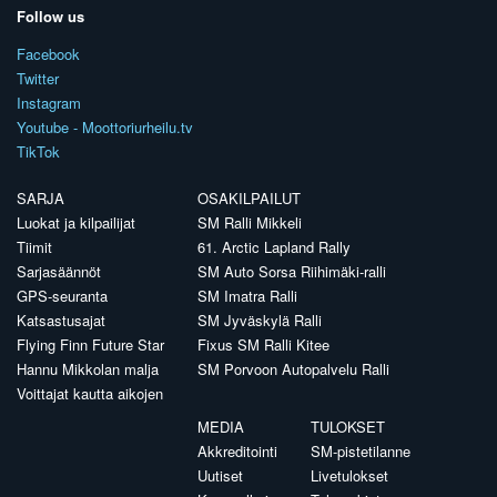
Follow us
Facebook
Twitter
Instagram
Youtube - Moottoriurheilu.tv
TikTok
SARJA
OSAKILPAILUT
Luokat ja kilpailijat
SM Ralli Mikkeli
Tiimit
61. Arctic Lapland Rally
Sarjasäännöt
SM Auto Sorsa Riihimäki-ralli
GPS-seuranta
SM Imatra Ralli
Katsastusajat
SM Jyväskylä Ralli
Flying Finn Future Star
Fixus SM Ralli Kitee
Hannu Mikkolan malja
SM Porvoon Autopalvelu Ralli
Voittajat kautta aikojen
MEDIA
TULOKSET
Akkreditointi
SM-pistetilanne
Uutiset
Livetulokset