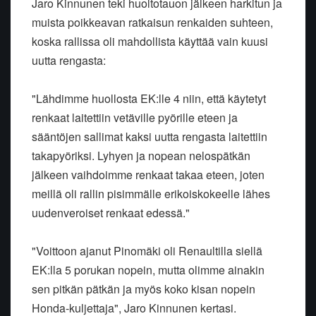
Jaro Kinnunen teki huoltotauon jälkeen harkitun ja
muista poikkeavan ratkaisun renkaiden suhteen,
koska rallissa oli mahdollista käyttää vain kuusi
uutta rengasta:
"Lähdimme huollosta EK:lle 4 niin, että käytetyt
renkaat laitettiin vetäville pyörille eteen ja
sääntöjen sallimat kaksi uutta rengasta laitettiin
takapyöriksi. Lyhyen ja nopean nelospätkän
jälkeen vaihdoimme renkaat takaa eteen, joten
meillä oli rallin pisimmälle erikoiskokeelle lähes
uudenveroiset renkaat edessä."
"Voittoon ajanut Pinomäki oli Renaultilla siellä
EK:lla 5 porukan nopein, mutta olimme ainakin
sen pitkän pätkän ja myös koko kisan nopein
Honda-kuljettaja", Jaro Kinnunen kertasi.