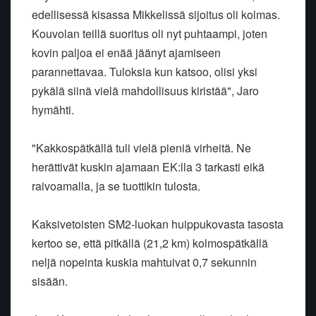
edellisessä kisassa Mikkelissä sijoitus oli kolmas.
Kouvolan teillä suoritus oli nyt puhtaampi, joten
kovin paljoa ei enää jäänyt ajamiseen
parannettavaa. Tuloksia kun katsoo, olisi yksi
pykälä siinä vielä mahdollisuus kiristää", Jaro
hymähti.
"Kakkospätkällä tuli vielä pieniä virheitä. Ne
herättivät kuskin ajamaan EK:lla 3 tarkasti eikä
raivoamalla, ja se tuottikin tulosta.
Kaksivetoisten SM2-luokan huippukovasta tasosta
kertoo se, että pitkällä (21,2 km) kolmospätkällä
neljä nopeinta kuskia mahtuivat 0,7 sekunnin
sisään.