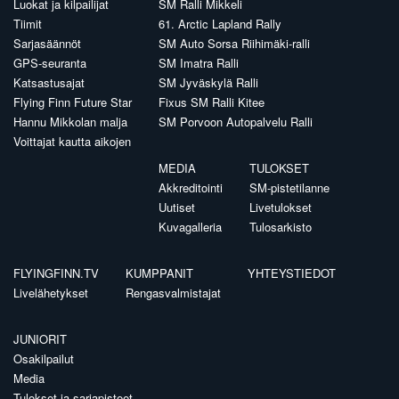
Luokat ja kilpailijat
SM Ralli Mikkeli
Tiimit
61. Arctic Lapland Rally
Sarjasäännöt
SM Auto Sorsa Riihimäki-ralli
GPS-seuranta
SM Imatra Ralli
Katsastusajat
SM Jyväskylä Ralli
Flying Finn Future Star
Fixus SM Ralli Kitee
Hannu Mikkolan malja
SM Porvoon Autopalvelu Ralli
Voittajat kautta aikojen
MEDIA
TULOKSET
Akkreditointi
SM-pistetilanne
Uutiset
Livetulokset
Kuvagalleria
Tulosarkisto
FLYINGFINN.TV
KUMPPANIT
YHTEYSTIEDOT
Livelähetykset
Rengasvalmistajat
JUNIORIT
Osakilpailut
Media
Tulokset ja sarjapisteet