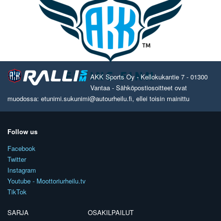
AKK Sports Oy - Kellokukantie 7 - 01300
Vantaa - Sähköpostiosoitteet ovat
muodossa: etunimi.sukunimi@autourheilu.fi, ellei toisin mainittu
Follow us
Facebook
Twitter
Instagram
Youtube - Moottoriurheilu.tv
TikTok
SARJA
OSAKILPAILUT