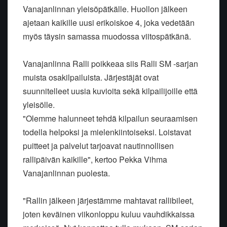
Vanajanlinnan yleisöpätkälle. Huollon jälkeen
ajetaan kaikille uusi erikoiskoe 4, joka vedetään
myös täysin samassa muodossa viitospätkänä.
Vanajanlinna Ralli poikkeaa siis Ralli SM -sarjan
muista osakilpailuista. Järjestäjät ovat
suunnitelleet uusia kuvioita sekä kilpailijoille että
yleisölle.
"Olemme halunneet tehdä kilpailun seuraamisen
todella helpoksi ja mielenkiintoiseksi. Loistavat
puitteet ja palvelut tarjoavat nautinnollisen
rallipäivän kaikille", kertoo Pekka Vihma
Vanajanlinnan puolesta.
"Rallin jälkeen järjestämme mahtavat rallibileet,
joten keväinen viikonloppu kuluu vauhdikkaissa