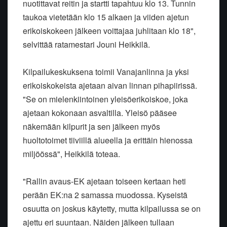
nuotittavat reitin ja startti tapahtuu klo 13. Tunnin
taukoa vietetään klo 15 alkaen ja viiden ajetun
erikoiskokeen jälkeen voittajaa juhlitaan klo 18",
selvittää ratamestari Jouni Heikkilä.
Kilpailukeskuksena toimii Vanajanlinna ja yksi
erikoiskokeista ajetaan aivan linnan pihapiirissä.
"Se on mielenkiintoinen yleisöerikoiskoe, joka
ajetaan kokonaan asvaltilla. Yleisö pääsee
näkemään kilpurit ja sen jälkeen myös
huoltotoimet tiiviillä alueella ja erittäin hienossa
miljöössä", Heikkilä toteaa.
"Rallin avaus-EK ajetaan toiseen kertaan heti
perään EK:na 2 samassa muodossa. Kyseistä
osuutta on joskus käytetty, mutta kilpailussa se on
ajettu eri suuntaan. Näiden jälkeen tullaan