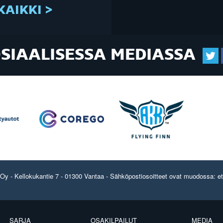
KAIKKI >
OSIAALISESSA MEDIASSA
y - Kellokukantie 7 - 01300 Vantaa - Sähköpostiosoitteet ovat muodossa: etun
SARJA
OSAKILPAILUT
MEDIA