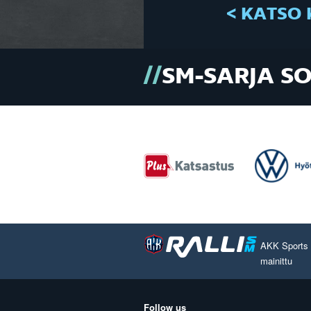
< KATSO 
SM-SARJA S
AKK Sports O
mainittu
Follow us