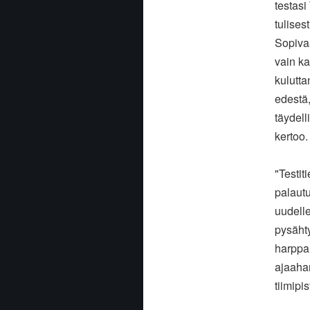
testasi
tulises
Sopivaa
vain ka
kulutta
edestä,
täydell
kertoo.
"Testit
palautu
uudelle
pysähty
harppau
ajaaha
tiimipi