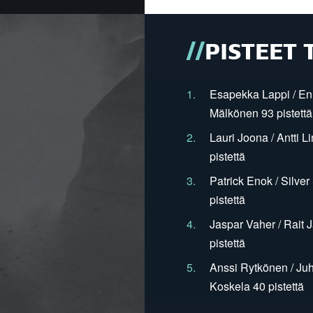
PISTEET 
1.
Esapekka Lappi / En
Mälkönen 93 pistettä
2.
Lauri Joona / Antti L
pistettä
3.
Patrick Enok / Silve
pistettä
4.
Jaspar Vaher / Rait 
pistettä
5.
Anssi Rytkönen / Juh
Koskela 40 pistettä