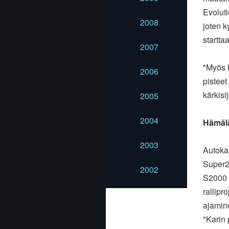
Evoluti
2008
joten 
startta
2007
"Myös 
2006
pisteet
kärkisij
2005
2004
Hämäläi
2003
Autoka
Super2
2002
S2000 -
rallipr
ajamin
"Karin 