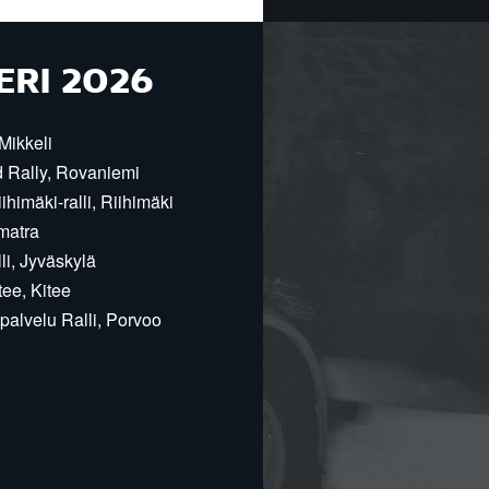
ERI 2026
Mikkeli
d Rally, Rovaniemi
himäki-ralli, Riihimäki
matra
i, Jyväskylä
ee, Kitee
alvelu Ralli, Porvoo