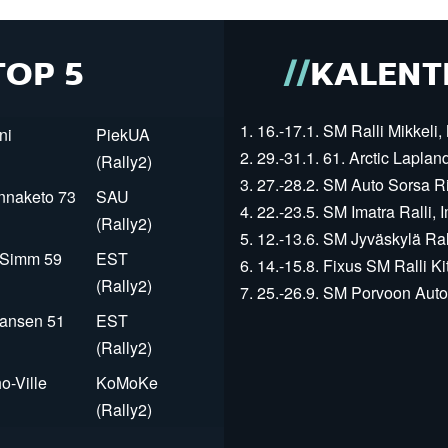
TOP 5
KALENT
1. 16.-17.1. SM Ralli Mikkeli, 
ni
PiekUA
2. 29.-31.1. 61. Arctic Laplan
(Rally2)
3. 27.-28.2. SM Auto Sorsa Rii
innaketo 73
SAU
4. 22.-23.5. SM Imatra Ralli, I
(Rally2)
5. 12.-13.6. SM Jyväskylä Rall
r Simm 59
EST
6. 14.-15.8. Fixus SM Ralli Kit
(Rally2)
7. 25.-26.9. SM Porvoon Autop
Jansen 51
EST
(Rally2)
o-Ville
KoMoKe
(Rally2)