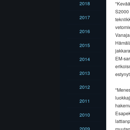
2018
"Kevää
S2000 v
2017
teknii
vetomi
2016
Vanajan
Hämälä
2015
jakkara
EM-sarj
2014
erikoi
2013
estynyt
2012
"Menest
luokkaj
2011
hakemas
Esapekk
2010
lattian
2009
muutam