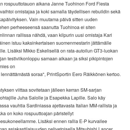
n rospuuttotauon aikana Janne Tuohinon Ford Fiesta
aihtoi omistajaa ja koki samalla täydellisen rebuildin sekä
kkapäivityksen. Vain muutama päivä sitten uuden
ehen perheeseensä saanutta Tuohinoa ei siten
linnan rallissa nähdä, vaan kilpurin uusi omistaja Kari
inen istuu kaksinkertaisen suomenmestarin jättämälle
lle. Lisäksi Mikko Eskelisellä on rata-autoilun GT3-luokan
an testiviikonloppu samaan aikaan ja siksi pikipintojen
smies on
 lennättämästä soraa", PrintSportin Eero Räikkönen kertoo.
yksen viittaa sovitetaan jälleen kerran SM-sarjan
ohtajille Juha Salolle ja Esapekka Lapille. Salo käy
sa vauhtia Sardiniassa ajettavasta Italian MM-rallista ja
a on koko rospuuttoajan päristellyt
pesukoneellamme. Lisäksi ennen rallia E-P kurvailee
an asiakastilaisuuden nelivetoisella Mitsubishi Lancer