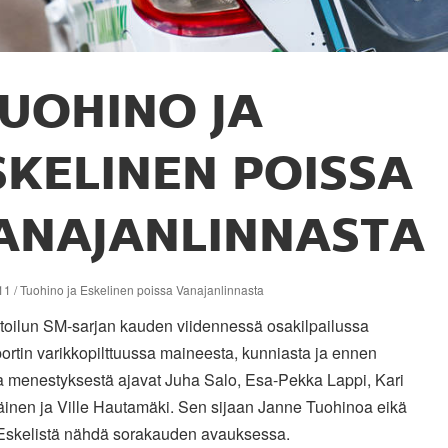
UOHINO JA
SKELINEN POISSA
ANAJANLINNASTA
1 / Tuohino ja Eskelinen poissa Vanajanlinnasta
utoilun SM-sarjan kauden viidennessä osakilpailussa
ortin varikkopilttuussa maineesta, kunniasta ja ennen
a menestyksestä ajavat Juha Salo, Esa-Pekka Lappi, Kari
inen ja Ville Hautamäki. Sen sijaan Janne Tuohinoa eikä
Eskelistä nähdä sorakauden avauksessa.