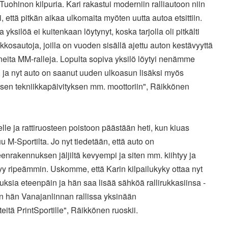
 Tuohinon kilpuria. Kari rakastui moderniin ralliautoon niin
ti, että pitkän aikaa ulkomaita myöten uutta autoa etsittiin.
 yksilöä ei kuitenkaan löytynyt, koska tarjolla oli pitkälti
kkosautoja, joilla on vuoden sisällä ajettu auton kestävyyttä
neita MM-ralleja. Lopulta sopiva yksilö löytyi nenämme
 ja nyt auto on saanut uuden ulkoasun lisäksi myös
isen tekniikkapäivityksen mm. moottoriin", Räikkönen
ielle ja rattiruosteen poistoon päästään heti, kun kiuas
u M-Sportilta. Jo nyt tiedetään, että auto on
enrakennuksen jäljiltä kevyempi ja siten mm. kiihtyy ja
y ripeämmin. Uskomme, että Karin kilpailukyky ottaa nyt
ksia eteenpäin ja hän saa lisää sähköä rallirukkasiinsa -
n hän Vanajanlinnan rallissa yksinään
steitä PrintSportille", Räikkönen ruoskii.