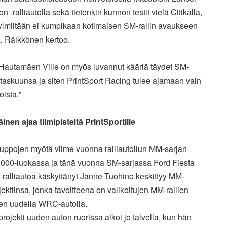
on -ralliautolla sekä tietenkin kunnon testit vielä Citikalla,
kylmiltään ei kumpikaan kotimaisen SM-rallin avaukseen
a, Räikkönen kertoo.
Hautamäen Ville on myös luvannut kääriä täydet SM-
 taskuunsa ja siten PrintSport Racing tulee ajamaan vain
oista."
nen ajaa tiimipisteitä PrintSportille
uppojen myötä viime vuonna ralliautoilun MM-sarjan
000-luokassa ja tänä vuonna SM-sarjassa Ford Fiesta
ralliautoa käskyttänyt Janne Tuohino keskittyy MM-
ojektiinsa, jonka tavoitteena on valikoitujen MM-rallien
en uudella WRC-autolla.
projekti uuden auton ruorissa alkoi jo talvella, kun hän