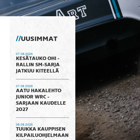
UUSIMMAT
07.08.2026
KESÄTAUKO OHI -
RALLIN SM-SARJA
JATKUU KITEELLÄ
07.08.2026
AATU HAKALEHTO
JUNIOR WRC -
SARJAAN KAUDELLE
2027
06.08.2026
TUUKKA KAUPPISEN
KILPAILUOHJELMAAN