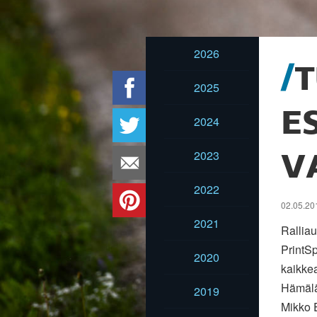
2026
T
2025
E
2024
2023
V
2022
02.05.201
2021
Rallia
PrintSp
2020
kaikke
Hämälä
2019
Mikko 