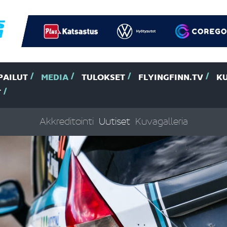
PAILUT
MEDIA
TULOKSET
FLYINGFINN.TV
K
T
Akkreditointi
Uutiset
Kuvagalleria