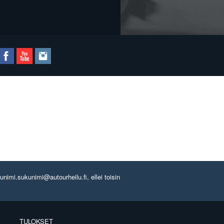
imi.sukunimi@autourheilu.fi, ellei toisin
TULOKSET