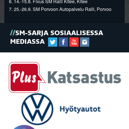
6. 14.-15.8. Fixus SM Ralli Kitee, Kitee
7. 25.-26.9. SM Porvoon Autopalvelu Ralli, Porvoo
SM-SARJA SOSIAALISESSA
MEDIASSA