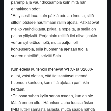
parempia ja vauhdikkaampia kuin mitä hän
ennakkoon odotti.
"Erityisesti lauantain pätkiä odotan innolla, sillä
silloin pääsee nauttimaan rallin ajosta. Pätkät ovat
melko vauhdikkaita, pitkiä ja nopeita, ja siellä on
paljon ylityksiä. Perjantain reitillä tiet olivat jonkin
verran syheröisempiä, mutta paljon oli
korkeuseroja, sillä huomenna ajetaan tuolla
vuoren rinteillä", selvitti Salo.
Kun edellä kuitenkin menevät WRC- ja S2000-
autot, voisi olettaa, että tiet saattavat mennä
huonoon kuntoon, kun niitä ajetaan pariinkin
kertaan.
"En osaa siihen kyllä sanoa mitään, kun en ole
täällä ennen ollut. Hännisen Juho tuossa äsken
kyllä jutteli samasta asiasta, mutta saapa nähdä