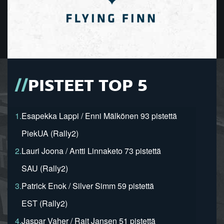
PISTEET TOP 5
1.
Esapekka Lappi / Enni Mälkönen 93 pistettä
PiekUA (Rally2)
2.
Lauri Joona / Antti Linnaketo 73 pistettä
SAU (Rally2)
3.
Patrick Enok / Silver Simm 59 pistettä
EST (Rally2)
4.
Jaspar Vaher / Rait Jansen 51 pistettä