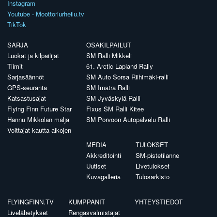
Instagram
Youtube - Moottoriurheilu.tv
TikTok
SARJA
OSAKILPAILUT
Luokat ja kilpailijat
SM Ralli Mikkeli
Tiimit
61. Arctic Lapland Rally
Sarjasäännöt
SM Auto Sorsa Riihimäki-ralli
GPS-seuranta
SM Imatra Ralli
Katsastusajat
SM Jyväskylä Ralli
Flying Finn Future Star
Fixus SM Ralli Kitee
Hannu Mikkolan malja
SM Porvoon Autopalvelu Ralli
Voittajat kautta aikojen
MEDIA
TULOKSET
Akkreditointi
SM-pistetilanne
Uutiset
Livetulokset
Kuvagalleria
Tulosarkisto
FLYINGFINN.TV
KUMPPANIT
YHTEYSTIEDOT
Livelähetykset
Rengasvalmistajat