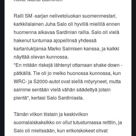
Ralli SM -sarjan nelivetoluokan suomenmestari,
karkkilalainen Juha Salo oli hyvillä mielillä ennen
huomenna alkavaa Sardinian rallia. Salo oli vielä
hakenut tuntumaa ajopeliinsä yhdessä
kartanlukijansa Marko Salmisen kanssa, ja kaikki
näyttää olevan kunnossa.
"En mitään riskejä lähtenyt ottamaan shake down -
pätkällä. Tie oli jo melko huonossa kunnossa, kun
WRC- ja S2000-autot ovat siellä möyryneet, mutta
saimme sentään vielä vähän säädettyä jotain
pientä", kertasi Salo Sardiniasta.
Tämän viikon tiistain ja keskiviikon
suomalaiskaksikko on ollut tutustumassa reittiin, ja
Salo oli mielissään, kun erikoiskokeet olivat