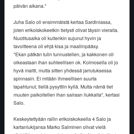
päivän aikana."
Juha Salo oli ensimmäistä kertaa Sardiniassa,
joten erikoiskokeetkin tietysti olivat täysin vieraita.
Nuotitusaika oli kuitenkin sujunut hyvin ja
tavoitteena oli ehjä kisa ja maaliinpääsy.
"Ekan pätkän tulin tunnustellen, ja kakkonen oli
oikeastaan ihan suhteellisen ok. Kolmosella oli jo
hyvä maitti, mutta sitten yhdessä jarrutuksessa
spinnasin. Ei mitään ihmeellisen suurta
tapahtunut, tiellä pysyttiin kyllä. Mutta nämä tiet
muuten paikoitellen ihan sairaan liukkaita", kertasi
Salo.
Keskeytettyään rallin erikoiskokeella 4 Salo ja
kartanlukijansa Marko Salminen olivat vielä