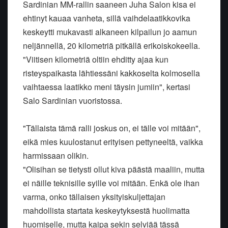
Sardinian MM-rallin saaneen Juha Salon kisa ei
ehtinyt kauaa vanheta, sillä vaihdelaatikkovika
keskeytti mukavasti alkaneen kilpailun jo aamun
neljännellä, 20 kilometriä pitkällä erikoiskokeella.
"Viitisen kilometriä oltiin ehditty ajaa kun
risteyspaikasta lähtiessäni kakkoselta kolmosella
vaihtaessa laatikko meni täysin jumiin", kertasi
Salo Sardinian vuoristossa.
"Tällaista tämä ralli joskus on, ei tälle voi mitään",
eikä mies kuulostanut erityisen pettyneeltä, vaikka
harmissaan olikin.
"Olisihan se tietysti ollut kiva päästä maaliin, mutta
ei näille teknisille syille voi mitään. Enkä ole ihan
varma, onko tällaisen yksityiskuljettajan
mahdollista startata keskeytyksestä huolimatta
huomiselle, mutta kaipa sekin selviää tässä