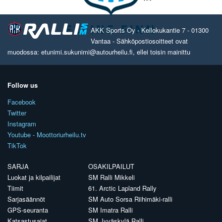
AKK Sports Oy - Kellokukantie 7 - 01300
Vantaa - Sähköpostiosoitteet ovat
muodossa: etunimi.sukunimi@autourheilu.fi, ellei toisin mainittu
Follow us
Facebook
Twitter
Instagram
Youtube - Moottoriurheilu.tv
TikTok
SARJA
OSAKILPAILUT
Luokat ja kilpailijat
SM Ralli Mikkeli
Tiimit
61. Arctic Lapland Rally
Sarjasäännöt
SM Auto Sorsa Riihimäki-ralli
GPS-seuranta
SM Imatra Ralli
Katsastusajat
SM Jyväskylä Ralli