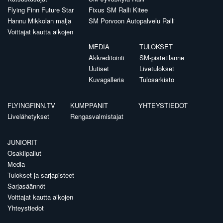
Flying Finn Future Star
Fixus SM Ralli Kitee
Hannu Mikkolan malja
SM Porvoon Autopalvelu Ralli
Voittajat kautta aikojen
MEDIA
TULOKSET
Akkreditointi
SM-pistetilanne
Uutiset
Livetulokset
Kuvagalleria
Tulosarkisto
FLYINGFINN.TV
KUMPPANIT
YHTEYSTIEDOT
Livelähetykset
Rengasvalmistajat
JUNIORIT
Osakilpailut
Media
Tulokset ja sarjapisteet
Sarjasäännöt
Voittajat kautta aikojen
Yhteystiedot