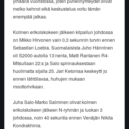
ylhäällä vuoristossa, joten puhelinyhteydet olivat
melko kehnot eikä keskustelua voitu tämän
enempää jatkaa.
Kolmen erikoiskokeen jälkeen kilpailun johdossa
on Mikko Hirvonen vain 0,3 sekunnin turvin ennen
Sebastian Loebia. Suomalaisista Juho Hänninen
oli S2000-autolla 13:nenta, Matti Rantanen R4-
Mitsullaan 22:s ja Salo spinnauksestaan
huolimatta sijalla 25. Jari Ketomaa keskeytti jo
ennen lähtölavaa, huhujen mukaan
moottorivikaan.
Juha Salo-Marko Salminen olivat kolmen
erikoiskokeen jälkeen N-ryhmän ja luokan 3
johdossa, noin 40 sekuntia ennen Venäjän Nikita
Kondrakhinia.