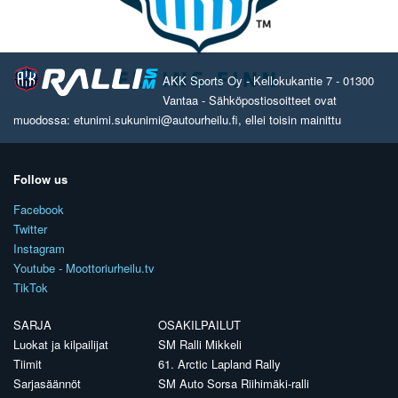
AKK Sports Oy - Kellokukantie 7 - 01300
Vantaa - Sähköpostiosoitteet ovat
muodossa: etunimi.sukunimi@autourheilu.fi, ellei toisin mainittu
Follow us
Facebook
Twitter
Instagram
Youtube - Moottoriurheilu.tv
TikTok
SARJA
OSAKILPAILUT
Luokat ja kilpailijat
SM Ralli Mikkeli
Tiimit
61. Arctic Lapland Rally
Sarjasäännöt
SM Auto Sorsa Riihimäki-ralli