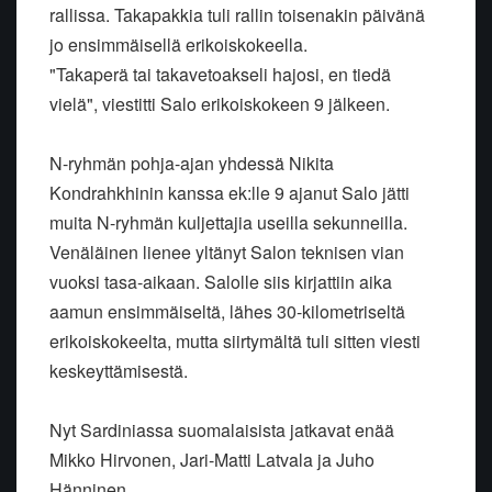
rallissa. Takapakkia tuli rallin toisenakin päivänä
jo ensimmäisellä erikoiskokeella.
"Takaperä tai takavetoakseli hajosi, en tiedä
vielä", viestitti Salo erikoiskokeen 9 jälkeen.
N-ryhmän pohja-ajan yhdessä Nikita
Kondrahkhinin kanssa ek:lle 9 ajanut Salo jätti
muita N-ryhmän kuljettajia useilla sekunneilla.
Venäläinen lienee yltänyt Salon teknisen vian
vuoksi tasa-aikaan. Salolle siis kirjattiin aika
aamun ensimmäiseltä, lähes 30-kilometriseltä
erikoiskokeelta, mutta siirtymältä tuli sitten viesti
keskeyttämisestä.
Nyt Sardiniassa suomalaisista jatkavat enää
Mikko Hirvonen, Jari-Matti Latvala ja Juho
Hänninen.