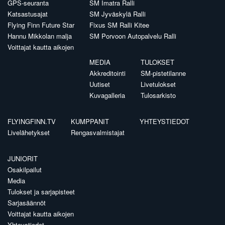
GPS-seuranta
SM Imatra Ralli
Katsastusajat
SM Jyväskylä Ralli
Flying Finn Future Star
Fixus SM Ralli Kitee
Hannu Mikkolan malja
SM Porvoon Autopalvelu Ralli
Voittajat kautta aikojen
MEDIA
TULOKSET
Akkreditointi
SM-pistetilanne
Uutiset
Livetulokset
Kuvagalleria
Tulosarkisto
FLYINGFINN.TV
KUMPPANIT
YHTEYSTIEDOT
Livelähetykset
Rengasvalmistajat
JUNIORIT
Osakilpailut
Media
Tulokset ja sarjapisteet
Sarjasäännöt
Voittajat kautta aikojen
Yhteystiedot