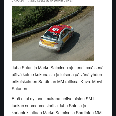
07.05.2011 / Salo keskeytti toisenkin päivän
Juha Salon ja Marko Salmisen ajoi ensimmäisenä
päivä kolme kokonaista ja toisena päivänä yhden
erikoiskokeen Sardinian MM-rallissa. Kuva: Mervi
Salonen
Eipä ollut nyt onni mukana nelivetoisten SM1-
luokan suomenmestarilla Juha Salolla ja
kartanlukijallaan Marko Salmisella Sardinian MM-