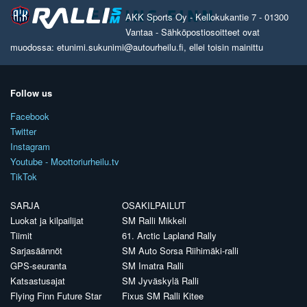
AKK Sports Oy - Kellokukantie 7 - 01300
Vantaa - Sähköpostiosoitteet ovat
muodossa: etunimi.sukunimi@autourheilu.fi, ellei toisin mainittu
Follow us
Facebook
Twitter
Instagram
Youtube - Moottoriurheilu.tv
TikTok
SARJA
OSAKILPAILUT
Luokat ja kilpailijat
SM Ralli Mikkeli
Tiimit
61. Arctic Lapland Rally
Sarjasäännöt
SM Auto Sorsa Riihimäki-ralli
GPS-seuranta
SM Imatra Ralli
Katsastusajat
SM Jyväskylä Ralli
Flying Finn Future Star
Fixus SM Ralli Kitee