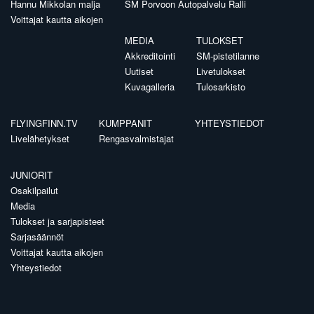
Hannu Mikkolan malja
SM Porvoon Autopalvelu Ralli
Voittajat kautta aikojen
MEDIA
TULOKSET
Akkreditointi
SM-pistetilanne
Uutiset
Livetulokset
Kuvagalleria
Tulosarkisto
FLYINGFINN.TV
KUMPPANIT
YHTEYSTIEDOT
Livelähetykset
Rengasvalmistajat
JUNIORIT
Osakilpailut
Media
Tulokset ja sarjapisteet
Sarjasäännöt
Voittajat kautta aikojen
Yhteystiedot