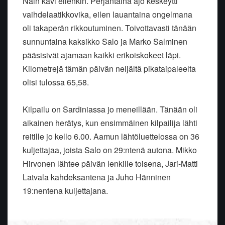
Näin kävi eilenkin. Perjantaina ajo keskeytti
vaihdelaatikkovika, eilen lauantaina ongelmana
oli takaperän rikkoutuminen. Toivottavasti tänään
sunnuntaina kaksikko Salo ja Marko Salminen
pääsisivät ajamaan kaikki erikoiskokeet läpi.
Kilometrejä tämän päivän neljältä pikataipaleelta
olisi tulossa 65,58.
Kilpailu on Sardiniassa jo meneillään. Tänään oli
aikainen herätys, kun ensimmäinen kilpailija lähti
reitille jo kello 6.00. Aamun lähtöluettelossa on 36
kuljettajaa, joista Salo on 29:ntenä autona. Mikko
Hirvonen lähtee päivän lenkille toisena, Jari-Matti
Latvala kahdeksantena ja Juho Hänninen
19:nentena kuljettajana.