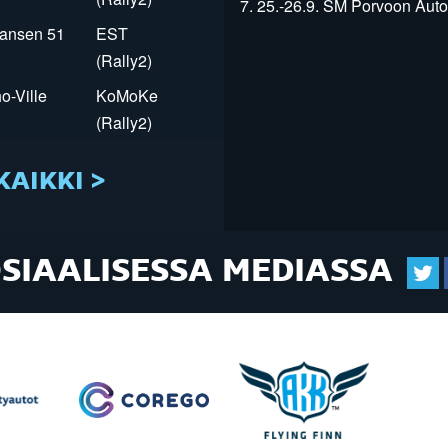
7. 25.-26.9. SM Porvoon Autop
Jansen 51
EST
(Rally2)
o-Ville
KoMoKe
(Rally2)
KAIKKI >
OSIAALISESSA MEDIASSA