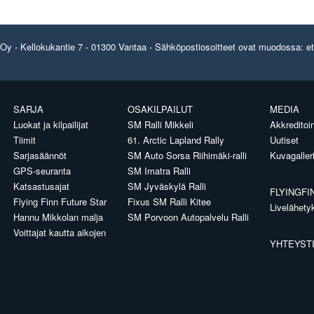
y - Kellokukantie 7 - 01300 Vantaa - Sähköpostiosoitteet ovat muodossa: etun
SARJA
OSAKILPAILUT
MEDIA
Luokat ja kilpailijat
SM Ralli Mikkeli
Akkreditoin
Tiimit
61. Arctic Lapland Rally
Uutiset
Sarjasäännöt
SM Auto Sorsa Riihimäki-ralli
Kuvagaller
GPS-seuranta
SM Imatra Ralli
Katsastusajat
SM Jyväskylä Ralli
FLYINGFI
Flying Finn Future Star
Fixus SM Ralli Kitee
Livelähety
Hannu Mikkolan malja
SM Porvoon Autopalvelu Ralli
Voittajat kautta aikojen
YHTEYST