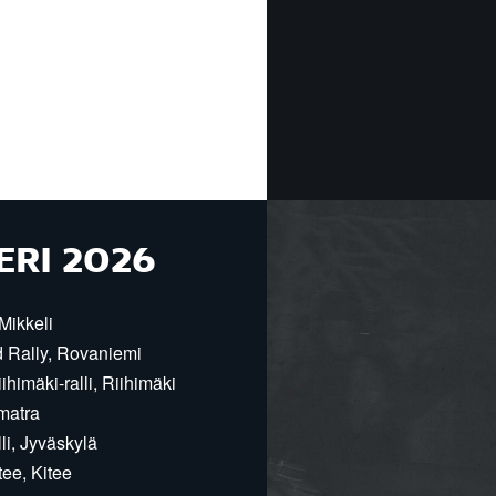
ERI 2026
Mikkeli
d Rally, Rovaniemi
himäki-ralli, Riihimäki
matra
i, Jyväskylä
ee, Kitee