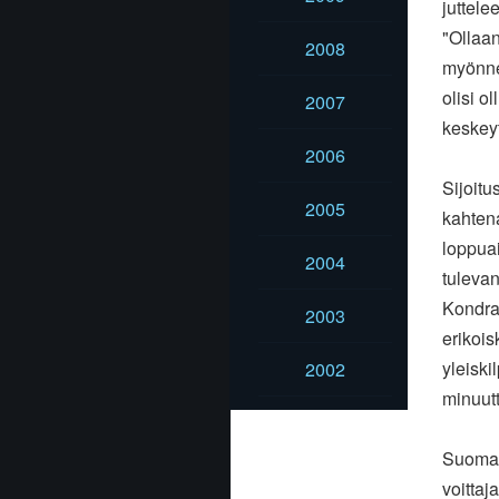
juttele
"Ollaan
2008
myönnet
olisi o
2007
keskeyt
2006
Sijoitu
2005
kahtena
loppuai
2004
tulevan
Kondrak
2003
erikois
yleiski
2002
minuutt
Suomal
voitta