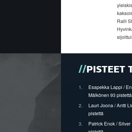
yleiski
kaksois
Ralli 
Hyvinkä
sijoitt
PISTEET 
1.
Esapekka Lappi / En
Mälkönen 93 pistettä
2.
Lauri Joona / Antti L
pistettä
3.
Patrick Enok / Silve
pistettä