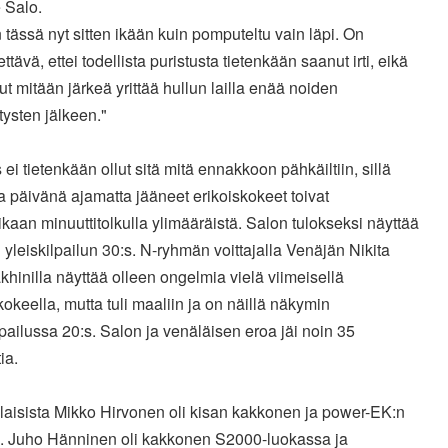
e Salo.
 tässä nyt sitten ikään kuin pomputeltu vain läpi. On
tävä, ettei todellista puristusta tietenkään saanut irti, eikä
llut mitään järkeä yrittää hullun lailla enää noiden
ysten jälkeen."
s ei tietenkään ollut sitä mitä ennakkoon pähkäiltiin, sillä
 päivänä ajamatta jääneet erikoiskokeet toivat
kaan minuuttitolkulla ylimääräistä. Salon tulokseksi näyttää
 yleiskilpailun 30:s. N-ryhmän voittajalla Venäjän Nikita
hinilla näyttää olleen ongelmia vielä viimeisellä
kokeella, mutta tuli maaliin ja on näillä näkymin
lpailussa 20:s. Salon ja venäläisen eroa jäi noin 35
ia.
aisista Mikko Hirvonen oli kisan kakkonen ja power-EK:n
ja. Juho Hänninen oli kakkonen S2000-luokassa ja