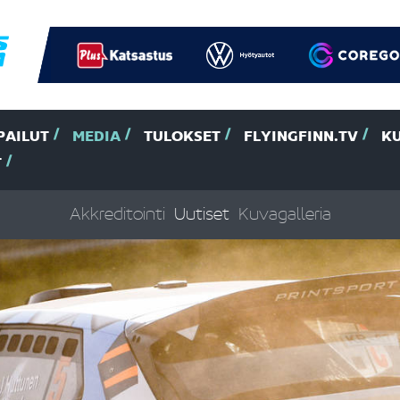
PAILUT
MEDIA
TULOKSET
FLYINGFINN.TV
K
T
Akkreditointi
Uutiset
Kuvagalleria