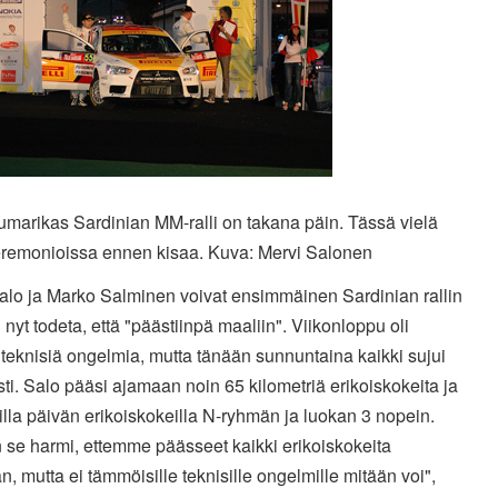
umarikas Sardinian MM-ralli on takana päin. Tässä vielä
eremonioissa ennen kisaa. Kuva: Mervi Salonen
alo ja Marko Salminen voivat ensimmäinen Sardinian rallin
 nyt todeta, että "päästiinpä maaliin". Viikonloppu oli
teknisiä ongelmia, mutta tänään sunnuntaina kaikki sujui
ti. Salo pääsi ajamaan noin 65 kilometriä erikoiskokeita ja
killa päivän erikoiskokeilla N-ryhmän ja luokan 3 nopein.
 se harmi, ettemme päässeet kaikki erikoiskokeita
, mutta ei tämmöisille teknisille ongelmille mitään voi",