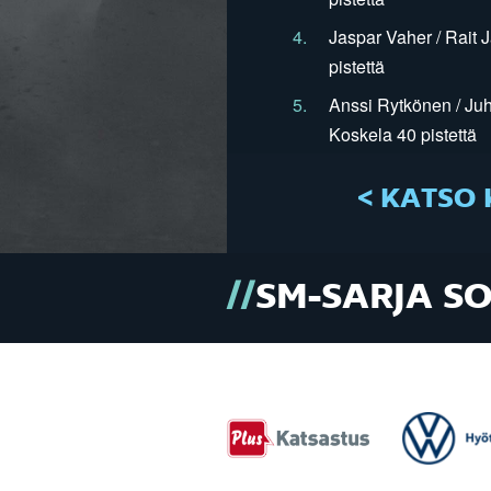
4.
Jaspar Vaher / Rait 
pistettä
5.
Anssi Rytkönen / Juh
Koskela 40 pistettä
< KATSO 
SM-SARJA S