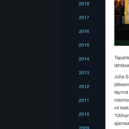
2018
2017
2016
2015
Tapaht
2014
lähtös
2013
Juha S
jälkeen
2012
täynnä 
mainios
2011
oli kai
2010
"Olihan
ajamaan
2009