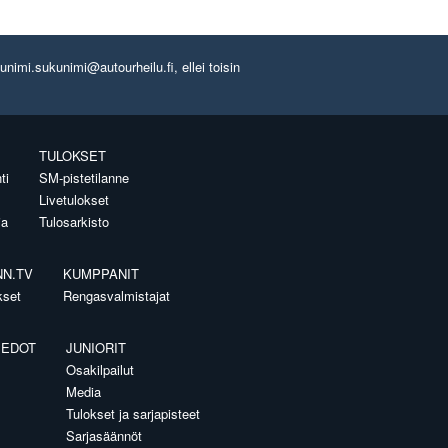
imi.sukunimi@autourheilu.fi, ellei toisin
TULOKSET
ti
SM-pistetilanne
Livetulokset
ia
Tulosarkisto
NN.TV
KUMPPANIT
kset
Rengasvalmistajat
IEDOT
JUNIORIT
Osakilpailut
Media
Tulokset ja sarjapisteet
Sarjasäännöt