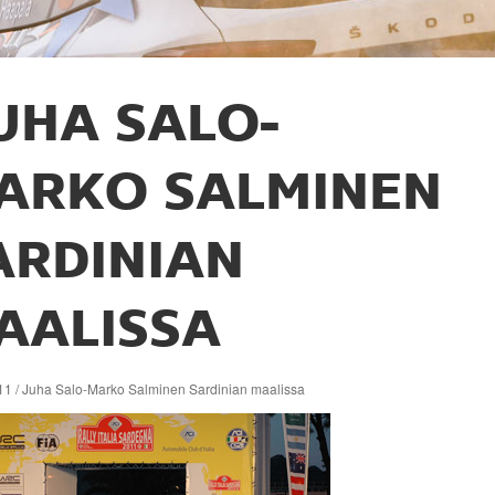
UHA SALO-
ARKO SALMINEN
ARDINIAN
AALISSA
11 / Juha Salo-Marko Salminen Sardinian maalissa