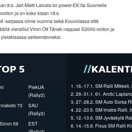
san 8:s. Jari-Matti Latvala toi power-EK:lta Suomelle
voiton ja on koko kisan 18:s.
SM -sarjassa viime vuonna sekä Kouvolassa että
ällä vieraillut Viron Ott Tänak nappasi S2000-voiton ja
ui yleiskisassa seitsemänneksi.
TOP 5
KALENT
1. 16.-17.1. SM Ralli Mikkeli, 
ni
PiekUA
2. 29.-31.1. 61. Arctic Laplan
(Rally2)
3. 27.-28.2. SM Auto Sorsa Rii
innaketo 73
SAU
4. 22.-23.5. SM Imatra Ralli, I
(Rally2)
5. 12.-13.6. SM Jyväskylä Rall
r Simm 59
EST
6. 14.-15.8. Fixus SM Ralli Kit
(Rally2)