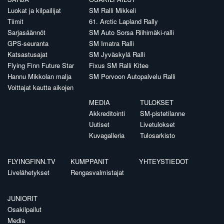
Luokat ja kilpailijat
SM Ralli Mikkeli
Tiimit
61. Arctic Lapland Rally
Sarjasäännöt
SM Auto Sorsa Riihimäki-ralli
GPS-seuranta
SM Imatra Ralli
Katsastusajat
SM Jyväskylä Ralli
Flying Finn Future Star
Fixus SM Ralli Kitee
Hannu Mikkolan malja
SM Porvoon Autopalvelu Ralli
Voittajat kautta aikojen
MEDIA
TULOKSET
Akkreditointi
SM-pistetilanne
Uutiset
Livetulokset
Kuvagalleria
Tulosarkisto
FLYINGFINN.TV
KUMPPANIT
YHTEYSTIEDOT
Livelähetykset
Rengasvalmistajat
JUNIORIT
Osakilpailut
Media