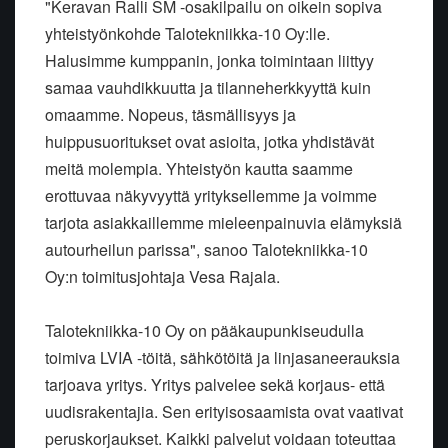
"Keravan Ralli SM -osakilpailu on oikein sopiva
yhteistyönkohde Talotekniikka-10 Oy:lle.
Halusimme kumppanin, jonka toimintaan liittyy
samaa vauhdikkuutta ja tilanneherkkyyttä kuin
omaamme. Nopeus, täsmällisyys ja
huippusuoritukset ovat asioita, jotka yhdistävät
meitä molempia. Yhteistyön kautta saamme
erottuvaa näkyvyyttä yrityksellemme ja voimme
tarjota asiakkaillemme mieleenpainuvia elämyksiä
autourheilun parissa", sanoo Talotekniikka-10
Oy:n toimitusjohtaja Vesa Rajala.
Talotekniikka-10 Oy on pääkaupunkiseudulla
toimiva LVIA -töitä, sähkötöitä ja linjasaneerauksia
tarjoava yritys. Yritys palvelee sekä korjaus- että
uudisrakentajia. Sen erityisosaamista ovat vaativat
peruskorjaukset. Kaikki palvelut voidaan toteuttaa