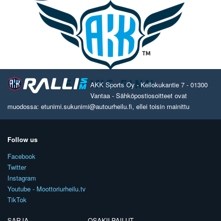
AKK Sports Oy - Kellokukantie 7 - 01300
Vantaa - Sähköpostiosoitteet ovat
muodossa: etunimi.sukunimi@autourheilu.fi, ellei toisin mainittu
Follow us
Facebook
Twitter
Instagram
Youtube - Moottoriurheilu.tv
TikTok
SARJA
OSAKILPAILUT