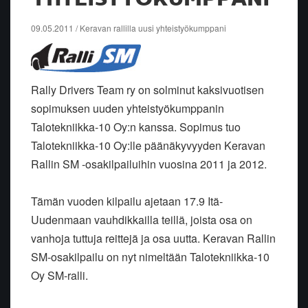
09.05.2011 / Keravan rallilla uusi yhteistyökumppani
Rally Drivers Team ry on solminut kaksivuotisen
sopimuksen uuden yhteistyökumppanin
Talotekniikka-10 Oy:n kanssa. Sopimus tuo
Talotekniikka-10 Oy:lle päänäkyvyyden Keravan
Rallin SM -osakilpailuihin vuosina 2011 ja 2012.
Tämän vuoden kilpailu ajetaan 17.9 Itä-
Uudenmaan vauhdikkailla teillä, joista osa on
vanhoja tuttuja reittejä ja osa uutta. Keravan Rallin
SM-osakilpailu on nyt nimeltään Talotekniikka-10
Oy SM-ralli.