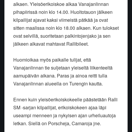
alkaen. Yleisöerikoiskoe alkaa Vanajanlinnan
pihapiirissä noin klo 14.00. Huoltotauon jälkeen
kilpailijat ajavat kaksi viimeistä pätkää ja ovat
sitten maalissa noin klo 18.00 alkaen. Kun tulokset
ovat selvillä, suoritetaan palkintojenjako ja sen
jälkeen alkavat mahtavat Rallibileet.
Huomioikaa myös paikalle tulijat, että
Vanajanlinnan tie suljetaan yleiseltä liikenteeltä
aamupäivän aikana. Paras ja ainoa reitti tulla
Vanajanlinnan alueella on Turengin kautta.
Ennen kuin yleisöerikoiskokeelle päästetään Ralli
SM -sarjan kilpailijat, erikoiskokeen ajaa läpi
useampi menneen ja nykyisen ajan urheiluautoja
letkan. Siellä on Porscheja, Camaroja jne.