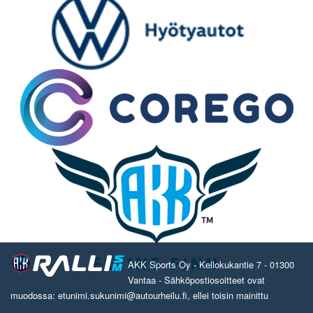
AKK Sports Oy - Kellokukantie 7 - 01300
Vantaa - Sähköpostiosoitteet ovat
muodossa: etunimi.sukunimi@autourheilu.fi, ellei toisin mainittu