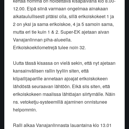
kertaa homma on hoidettava kisapäivänä klo 8.00-
12.00. Eipä siinä varmaan ongelmaa ainakaan
aikataulullisesti pitäisi olla, sillä erikoiskokeet 1 ja
2 on yksi ja sama erikoiskoe, 4 ja 5 samoin sama,
mutta eri tie kuin 1 & 2. Super-EK ajetaan aivan
Vanajanlinnan piha-alueella.
Erikoiskoekilometrejä tulee noin 32.
Uutta tässä kisassa on vielä sekin, että nyt ajetaan
kansainvälisen rallin tyyliin siten, että
kilpailijaparille annetaan ajoajat erikoiskokeen
lähdöstä seuraavan lähtöön. Eikä siis siten, että
erikoiskokeen maalissa lähtöajan siirtymälle. Näin
ns. vetoketju-systeemillä ajaminen onnistunee
helpommin.
Ralli alkaa Vanajanlinnasta lauantaina klo 13.01