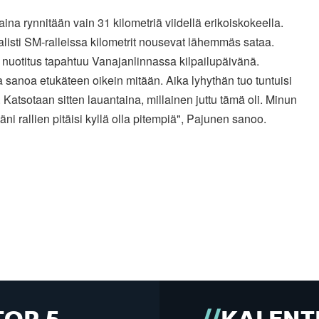
ina rynnitään vain 31 kilometriä viidellä erikoiskokeella.
isti SM-ralleissa kilometrit nousevat lähemmäs sataa.
 nuotitus tapahtuu Vanajanlinnassa kilpailupäivänä.
 sanoa etukäteen oikein mitään. Aika lyhythän tuo tuntuisi
 Katsotaan sitten lauantaina, millainen juttu tämä oli. Minun
äni rallien pitäisi kyllä olla pitempiä", Pajunen sanoo.