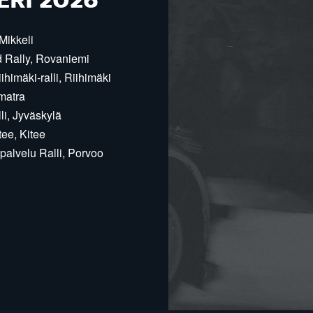
ERI 2026
Mikkeli
d Rally, Rovaniemi
himäki-ralli, Riihimäki
matra
i, Jyväskylä
ee, Kitee
alvelu Ralli, Porvoo