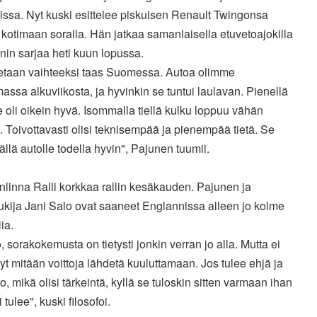
uissa. Nyt kuski esittelee piskuisen Renault Twingonsa
otimaan soralla. Hän jatkaa samanlaisella etuvetoajokilla
in sarjaa heti kuun lopussa.
jetaan vaihteeksi taas Suomessa. Autoa olimme
assa alkuviikosta, ja hyvinkin se tuntui laulavan. Pienellä
se oli oikein hyvä. Isommalla tiellä kulku loppuu vähän
 Toivottavasti olisi teknisempää ja pienempää tietä. Se
tällä autolle todella hyvin", Pajunen tuumii.
linna Ralli korkkaa rallin kesäkauden. Pajunen ja
ukija Jani Salo ovat saaneet Englannissa alleen jo kolme
ia.
, sorakokemusta on tietysti jonkin verran jo alla. Mutta ei
yt mitään voittoja lähdetä kuuluttamaan. Jos tulee ehjä ja
o, mikä olisi tärkeintä, kyllä se tuloskin sitten varmaan ihan
 tulee", kuski filosofoi.