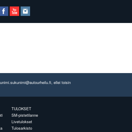
imi.sukunimi@autourheilu.fi, ellei toisin
TULOKSET
ti
SM-pistetilanne
Livetulokset
ia
Tulosarkisto