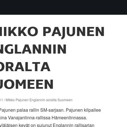
IKKO PAJUNEN
NGLANNIN
ORALTA
UOMEEN
11 / Mikko Pajunen Englannin soralta Suomeen
ajunen palaa rallin SM-sarjaan. Pajunen kilpailee
aina Vanajanlinna-rallissa Hämeenlinnassa.
läläisen kevät on sujunut Englannin rallisarjan