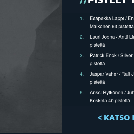
PISTEET 
1.
Esapekka Lappi / En
Mälkönen 93 pistettä
2.
Lauri Joona / Antti L
pistettä
3.
Patrick Enok / Silve
pistettä
4.
Jaspar Vaher / Rait 
pistettä
5.
Anssi Rytkönen / Juh
Koskela 40 pistettä
< KATSO 