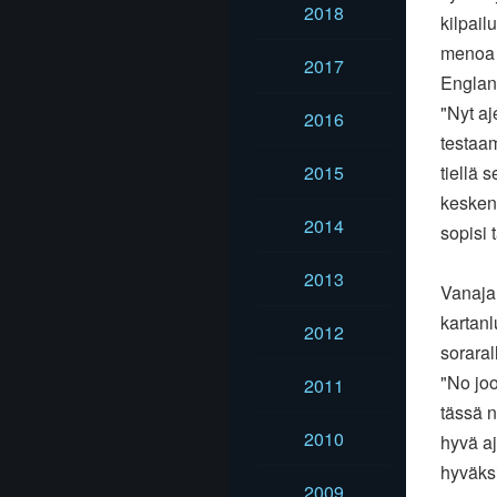
2018
kilpail
menoa k
2017
Englann
"Nyt a
2016
testaam
2015
tiellä 
kesken.
2014
sopisi 
2013
Vanajan
kartanl
2012
sorarall
"No joo
2011
tässä n
2010
hyvä aj
hyväksi
2009