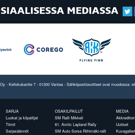
OSIAALISESSA MEDIASSA
y - Kellokukantie 7 - 01300 Vantaa - Sähköpostiosoitteet ovat muodossa: etun
SARJA
OSAKILPAILUT
MEDIA
Luokat ja kilpailijat
SM Ralli Mikkeli
Akkreditoin
Tiimit
61. Arctic Lapland Rally
Uutiset
Sarjasäännöt
SM Auto Sorsa Riihimäki-ralli
Kuvagaller