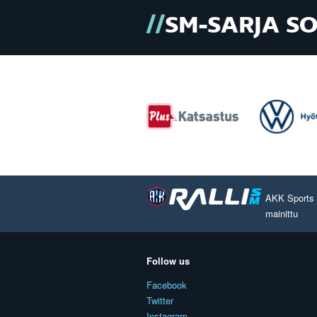
SM-SARJA S
AKK Sports O
mainittu
Follow us
Facebook
Twitter
Instagram