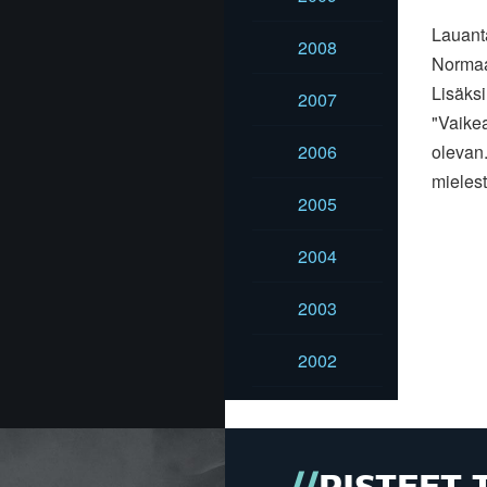
Lauanta
2008
Normaal
Lisäksi
2007
"Vaikea
2006
olevan.
mielest
2005
2004
2003
2002