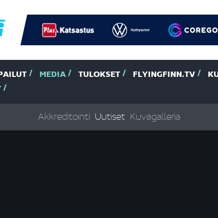
PAILUT
MEDIA
TULOKSET
FLYINGFINN.TV
K
T
Akkreditointi
Uutiset
Kuvagalleria