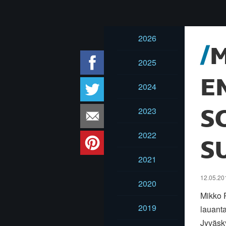
2026
M
2025
E
2024
2023
S
2022
S
2021
12.05.20
2020
Mikko P
2019
lauant
Jyväsky