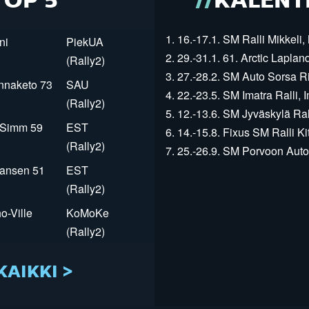
TOP 5
KALENT
1. 16.-17.1. SM Ralli Mikkeli, 
ni
PiekUA
2. 29.-31.1. 61. Arctic Laplan
(Rally2)
3. 27.-28.2. SM Auto Sorsa Rii
innaketo 73
SAU
4. 22.-23.5. SM Imatra Ralli, I
(Rally2)
5. 12.-13.6. SM Jyväskylä Rall
r Simm 59
EST
6. 14.-15.8. Fixus SM Ralli Kit
(Rally2)
7. 25.-26.9. SM Porvoon Autop
Jansen 51
EST
(Rally2)
o-Ville
KoMoKe
(Rally2)
KAIKKI >