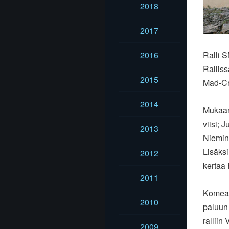
2018
2017
2016
Ralli S
Rallis
2015
Mad-Cr
2014
Mukaan 
viisi; 
2013
Niemine
Lisäks
2012
kertaa 
2011
Komean 
2010
paluun 
ralliin
2009