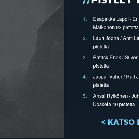
PISTEET 
1.
Esapekka Lappi / En
Mälkönen 93 pistettä
2.
Lauri Joona / Antti L
pistettä
3.
Patrick Enok / Silve
pistettä
4.
Jaspar Vaher / Rait 
pistettä
5.
Anssi Rytkönen / Juh
Koskela 40 pistettä
< KATSO 