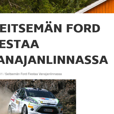
EITSEMÄN FORD
IESTAA
ANAJANLINNASSA
11 / Seitsemän Ford Fiestaa Vanajanlinnassa