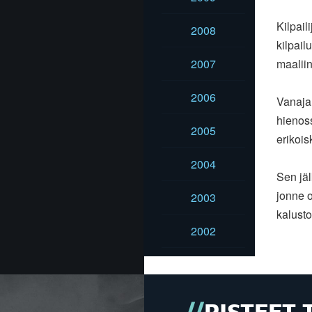
Kilpail
2008
kilpail
2007
maaliin
2006
Vanaja
hienos
2005
erikois
2004
Sen jäl
jonne o
2003
kalusto
2002