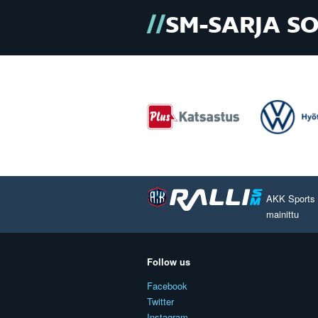
SM-SARJA S
AKK Sports O
mainittu
Follow us
Facebook
Twitter
Instagram