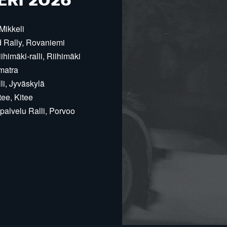
ERI 2026
Mikkeli
d Rally, Rovaniemi
himäki-ralli, Riihimäki
matra
i, Jyväskylä
ee, Kitee
alvelu Ralli, Porvoo