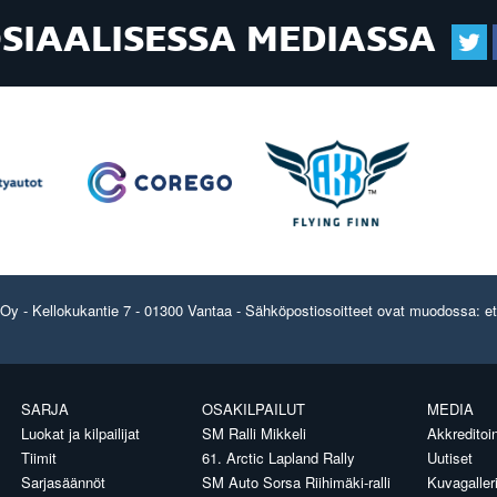
OSIAALISESSA MEDIASSA
y - Kellokukantie 7 - 01300 Vantaa - Sähköpostiosoitteet ovat muodossa: etun
SARJA
OSAKILPAILUT
MEDIA
Luokat ja kilpailijat
SM Ralli Mikkeli
Akkreditoin
Tiimit
61. Arctic Lapland Rally
Uutiset
Sarjasäännöt
SM Auto Sorsa Riihimäki-ralli
Kuvagaller