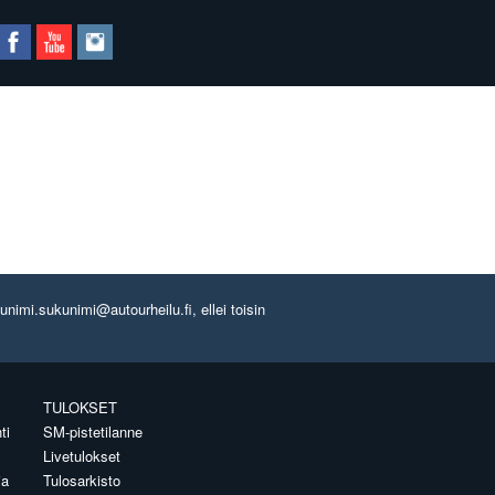
imi.sukunimi@autourheilu.fi, ellei toisin
TULOKSET
ti
SM-pistetilanne
Livetulokset
ia
Tulosarkisto