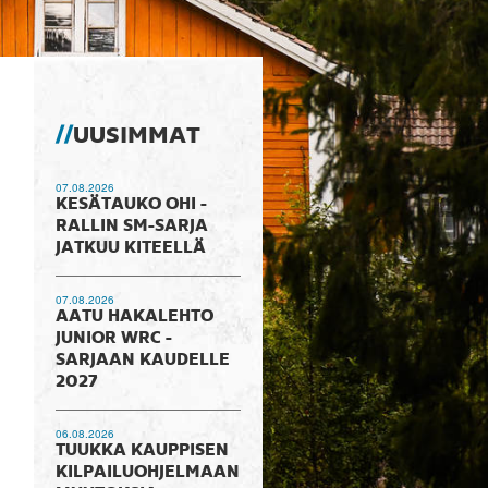
UUSIMMAT
07.08.2026
KESÄTAUKO OHI -
RALLIN SM-SARJA
JATKUU KITEELLÄ
07.08.2026
AATU HAKALEHTO
JUNIOR WRC -
SARJAAN KAUDELLE
2027
06.08.2026
TUUKKA KAUPPISEN
KILPAILUOHJELMAAN