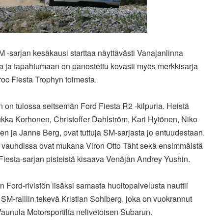
M -sarjan kesäkausi starttaa näyttävästi Vanajanlinna
sa ja tapahtumaan on panostettu kovasti myös merkkisarja
oc Fiesta Trophyn toimesta.
on tulossa seitsemän Ford Fiesta R2 -kilpuria. Heistä
Jukka Korhonen, Christoffer Dahlström, Kari Hytönen, Niko
n ja Janne Berg, ovat tuttuja SM-sarjasta jo entuudestaan.
i vauhdissa ovat mukana Viron Otto Täht sekä ensimmäistä
Fiesta-sarjan pisteistä kisaava Venäjän Andrey Yushin.
Ford-rivistön lisäksi samasta huoltopalvelusta nauttii
SM-ralliin tekevä Kristian Sohlberg, joka on vuokrannut
 Vaunula Motorsportilta nelivetoisen Subarun.