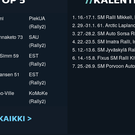
TOP 5
KALENT
1. 16.-17.1. SM Ralli Mikkeli, 
ni
PiekUA
2. 29.-31.1. 61. Arctic Laplan
(Rally2)
3. 27.-28.2. SM Auto Sorsa Rii
innaketo 73
SAU
4. 22.-23.5. SM Imatra Ralli, I
(Rally2)
5. 12.-13.6. SM Jyväskylä Rall
r Simm 59
EST
6. 14.-15.8. Fixus SM Ralli Kit
(Rally2)
7. 25.-26.9. SM Porvoon Autop
Jansen 51
EST
(Rally2)
o-Ville
KoMoKe
(Rally2)
KAIKKI >