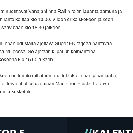
ijat nuotittavat Vanajanlinna Rallin reitin lauantaiaamuna ja
un lähtö koittaa klo 13.00. Viiden erikoiskokeen jälkeen
 saavutaan klo 18.30 jälkeen.
nlinnan edustalla ajettava Super-EK tarjoaa nähtävää
sa miljöössä. Se ajetaan kilpailun kolmantena
kokeena klo 15.00 alkaen.
keen on tunnin mittainen huoltotauko linnan pihamaalla,
let tervetullut tutustumaan Mad-Croc Fiesta Trophyn
on ja kuskeihin.