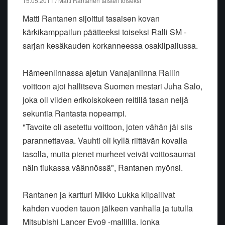
15.05.2011 / Matti Rantanen taisteli toiseksi
Matti Rantanen sijoittui tasaisen kovan
kärkikamppailun päätteeksi toiseksi Ralli SM -
sarjan kesäkauden korkanneessa osakilpailussa.
Hämeenlinnassa ajetun Vanajanlinna Rallin
voittoon ajoi hallitseva Suomen mestari Juha Salo,
joka oli viiden erikoiskokeen reitillä tasan neljä
sekuntia Rantasta nopeampi.
"Tavoite oli asetettu voittoon, joten vähän jäi siis
parannettavaa. Vauhti oli kyllä riittävän kovalla
tasolla, mutta pienet murheet veivät voittosaumat
näin tiukassa väännössä", Rantanen myönsi.
Rantanen ja kartturi Mikko Lukka kilpailivat
kahden vuoden tauon jälkeen vanhalla ja tutulla
Mitsubishi Lancer Evo9 -mallilla, jonka