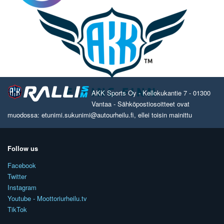
AKK Sports Oy - Kellokukantie 7 - 01300
Vantaa - Sähköpostiosoitteet ovat
muodossa: etunimi.sukunimi@autourheilu.fi, ellei toisin mainittu
Follow us
Facebook
Twitter
Instagram
Youtube - Moottoriurheilu.tv
TikTok