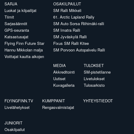
SARJA
OSAKILPAILUT
Luokat ja kilpailijat
SM Ralli Mikkeli
Tiimit
61. Arctic Lapland Rally
Sarjasäännöt
SM Auto Sorsa Riihimäki-ralli
GPS-seuranta
SM Imatra Ralli
Katsastusajat
SM Jyväskylä Ralli
Flying Finn Future Star
Fixus SM Ralli Kitee
Hannu Mikkolan malja
SM Porvoon Autopalvelu Ralli
Voittajat kautta aikojen
MEDIA
TULOKSET
Akkreditointi
SM-pistetilanne
Uutiset
Livetulokset
Kuvagalleria
Tulosarkisto
FLYINGFINN.TV
KUMPPANIT
YHTEYSTIEDOT
Livelähetykset
Rengasvalmistajat
JUNIORIT
Osakilpailut