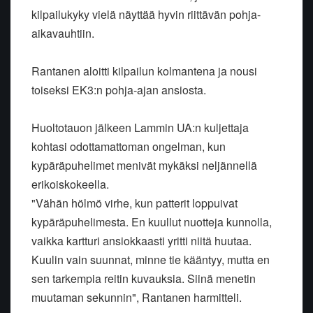
kilpailukyky vielä näyttää hyvin riittävän pohja-
aikavauhtiin.
Rantanen aloitti kilpailun kolmantena ja nousi
toiseksi EK3:n pohja-ajan ansiosta.
Huoltotauon jälkeen Lammin UA:n kuljettaja
kohtasi odottamattoman ongelman, kun
kypäräpuhelimet menivät mykäksi neljännellä
erikoiskokeella.
"Vähän hölmö virhe, kun patterit loppuivat
kypäräpuhelimesta. En kuullut nuotteja kunnolla,
vaikka kartturi ansiokkaasti yritti niitä huutaa.
Kuulin vain suunnat, minne tie kääntyy, mutta en
sen tarkempia reitin kuvauksia. Siinä menetin
muutaman sekunnin", Rantanen harmitteli.