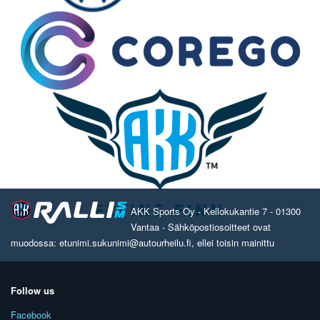
AKK Sports Oy - Kellokukantie 7 - 01300
Vantaa - Sähköpostiosoitteet ovat
muodossa: etunimi.sukunimi@autourheilu.fi, ellei toisin mainittu
Follow us
Facebook