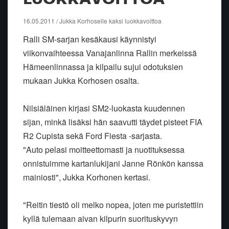
16.05.2011 / Jukka Korhoselle kaksi luokkavoittoa
Ralli SM-sarjan kesäkausi käynnistyi
viikonvaihteessa Vanajanlinna Rallin merkeissä
Hämeenlinnassa ja kilpailu sujui odotuksien
mukaan Jukka Korhosen osalta.
Nilsiäläinen kirjasi SM2-luokasta kuudennen
sijan, minkä lisäksi hän saavutti täydet pisteet FIA
R2 Cupista sekä Ford Fiesta -sarjasta.
"Auto pelasi moitteettomasti ja nuotituksessa
onnistuimme kartanlukijani Janne Rönkön kanssa
mainiosti", Jukka Korhonen kertasi.
"Reitin tiestö oli melko nopea, joten me puristettiin
kyllä tulemaan aivan kilpurin suorituskyvyn