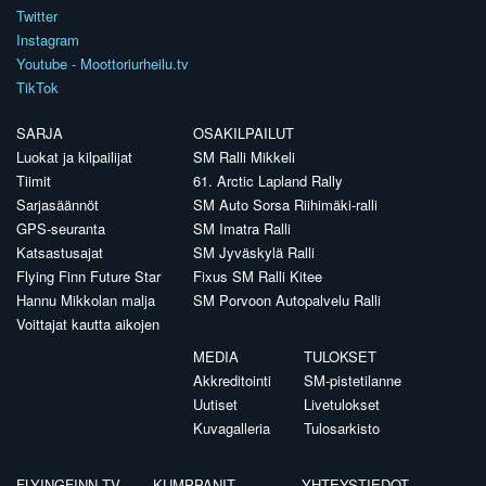
Twitter
Instagram
Youtube - Moottoriurheilu.tv
TikTok
SARJA
OSAKILPAILUT
Luokat ja kilpailijat
SM Ralli Mikkeli
Tiimit
61. Arctic Lapland Rally
Sarjasäännöt
SM Auto Sorsa Riihimäki-ralli
GPS-seuranta
SM Imatra Ralli
Katsastusajat
SM Jyväskylä Ralli
Flying Finn Future Star
Fixus SM Ralli Kitee
Hannu Mikkolan malja
SM Porvoon Autopalvelu Ralli
Voittajat kautta aikojen
MEDIA
TULOKSET
Akkreditointi
SM-pistetilanne
Uutiset
Livetulokset
Kuvagalleria
Tulosarkisto
FLYINGFINN.TV
KUMPPANIT
YHTEYSTIEDOT