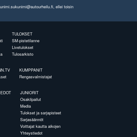
imi.sukunimi@autourheilu.fi, ellei toisin
TULOKSET
ti
SM-pistetilanne
Livetulokset
ia
Tulosarkisto
NN.TV
KUMPPANIT
kset
Rengasvalmistajat
IEDOT
JUNIORIT
Osakilpailut
Media
Tulokset ja sarjapisteet
Sarjasäännöt
Voittajat kautta aikojen
Yhteystiedot