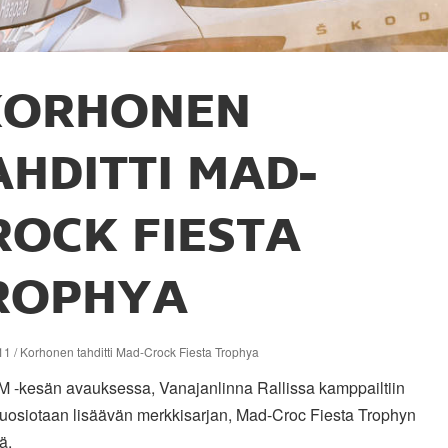
KORHONEN
AHDITTI MAD-
ROCK FIESTA
ROPHYA
1 / Korhonen tahditti Mad-Crock Fiesta Trophya
SM -kesän avauksessa, Vanajanlinna Rallissa kamppailtiin
uosiotaan lisäävän merkkisarjan, Mad-Croc Fiesta Trophyn
ä.