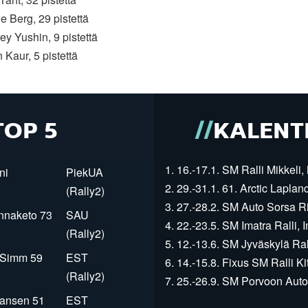
e Berg, 29 pistettä
ey Yushin, 9 pistettä
 Kaur, 5 pistettä
TOP 5
KALENT
1. 16.-17.1. SM Ralli Mikkeli, 
ni
PiekUA
2. 29.-31.1. 61. Arctic Laplan
(Rally2)
3. 27.-28.2. SM Auto Sorsa Rii
innaketo 73
SAU
4. 22.-23.5. SM Imatra Ralli, I
(Rally2)
5. 12.-13.6. SM Jyväskylä Rall
r Simm 59
EST
6. 14.-15.8. Fixus SM Ralli Kit
(Rally2)
7. 25.-26.9. SM Porvoon Autop
Jansen 51
EST