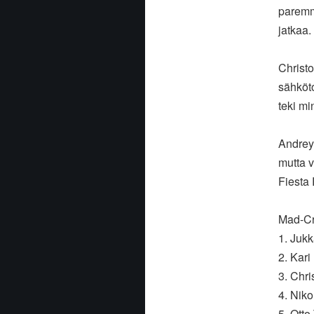
paremmi
jatkaa.
Christo
sähköt
teki mi
Andrey 
mutta 
Fiesta 
Mad-Cro
1. Jukk
2. Kari
3. Chri
4. Niko
5. Otto