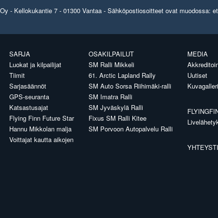
y - Kellokukantie 7 - 01300 Vantaa - Sähköpostiosoitteet ovat muodossa: etun
SARJA
OSAKILPAILUT
MEDIA
Luokat ja kilpailijat
SM Ralli Mikkeli
Akkreditoin
Tiimit
61. Arctic Lapland Rally
Uutiset
Sarjasäännöt
SM Auto Sorsa Riihimäki-ralli
Kuvagaller
GPS-seuranta
SM Imatra Ralli
Katsastusajat
SM Jyväskylä Ralli
FLYINGFI
Flying Finn Future Star
Fixus SM Ralli Kitee
Livelähety
Hannu Mikkolan malja
SM Porvoon Autopalvelu Ralli
Voittajat kautta aikojen
YHTEYST