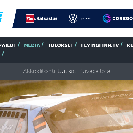
PAILUT
MEDIA
TULOKSET
FLYINGFINN.TV
K
T
Akkreditointi
Uutiset
Kuvagalleria