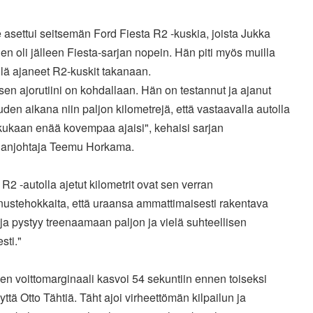
e asettui seitsemän Ford Fiesta R2 -kuskia, joista Jukka
n oli jälleen Fiesta-sarjan nopein. Hän piti myös muilla
lä ajaneet R2-kuskit takanaan.
en ajorutiini on kohdallaan. Hän on testannut ja ajanut
den aikana niin paljon kilometrejä, että vastaavalla autolla
kukaan enää kovempaa ajaisi", kehaisi sarjan
nanjohtaja Teemu Horkama.
 R2 -autolla ajetut kilometrit ovat sen verran
nustehokkaita, että uraansa ammattimaisesti rakentava
aja pystyy treenaamaan paljon ja vielä suhteellisen
sti."
n voittomarginaali kasvoi 54 sekuntiin ennen toiseksi
nyttä Otto Tähtiä. Täht ajoi virheettömän kilpailun ja