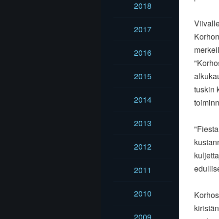
2018
Viivall
2017
Korhone
merkeil
2016
"Korhos
2015
alkukau
tuskin 
2014
toimin
2013
"Fiesta
kustan
2012
kuljett
edullise
2011
2010
Korhose
kiristä
2009