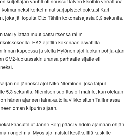
sen kuljettajan vauhti oli noussut talven kisoihin verrattuna.
 kolmanneksi korkeimmat sarjapisteet pokkasi Kari
, joka jäi lopulta Otto Tähtin kokonaisajasta 3,9 sekuntia.
 taisi yllättää muut paitsi itsensä rallin
rikoiskokeella. EK3 ajettiin kokonaan asvaltilla
nlinnan kupeessa ja siellä Hytönen ajoi luokan pohja-ajan
uen SM2-luokassakin uransa parhaalle sijalle eli
neksi.
sarjan neljänneksi ajoi Niko Nieminen, joka taipui
le 5,3 sekuntia. Niemisen suoritus oli mainio, kun otetaan
n hänen ajaneen laina-autolla viikko sitten Tallinnassa
neen oman kilpurin sijaan.
neksi kaasutellut Janne Berg pääsi vihdoin ajamaan ehjän
lman ongelmia. Myös ajo maistui kesäkelillä kuskille