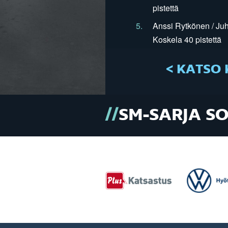
pistettä
5.
Anssi Rytkönen / Juh
Koskela 40 pistettä
< KATSO 
SM-SARJA S