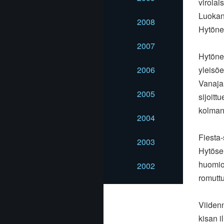
virolai
Luokan
2008
Hytönen
2007
Hytönen
2006
yleisöe
Vanaja
2005
sijoitt
kolman
2004
Fiesta-
2003
Hytösel
huomioo
2002
romuttu
Viiden
kisan i