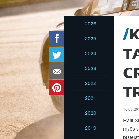
2026
2025
T
2024
2023
C
2022
T
2021
16.05.201
2020
Ralli 
2019
myös s
pisteist