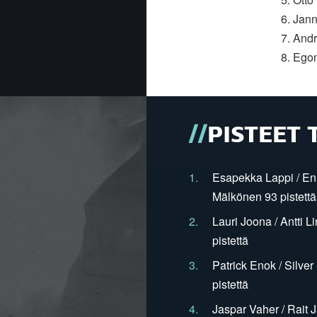
6. Jann
7. Andr
8. Egon
PISTEET 
1.
Esapekka Lappi / En
Mälkönen 93 pistettä
2.
Lauri Joona / Antti L
pistettä
3.
Patrick Enok / Silve
pistettä
4.
Jaspar Vaher / Rait 