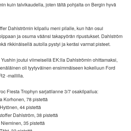
n kuin talvikaudella, joten tältä pohjalta on Bergin hyvä
ffer Dahlströmin kilpailu meni pilalle, kun hän osui
olppaan ja osuma väänsi takapyörän ripustukset. Dahlström
nkä rikkinäisellä autolla pystyi ja keräsi varmat pisteet.
Yushin joutui viimeisellä EK:lla Dahlströmin ohittamaksi,
venäläinen oli tyytyväinen ensimmäiseen kokeiluun Ford
R2 -mallilla.
c Fiesta Trophyn sarjatilanne 3/7 osakilpailua:
a Korhonen, 78 pistettä
 Hytönen, 44 pistettä
stoffer Dahlström, 38 pistettä
 Nieminen, 35 pistettä
 Täht, 32 pistettä