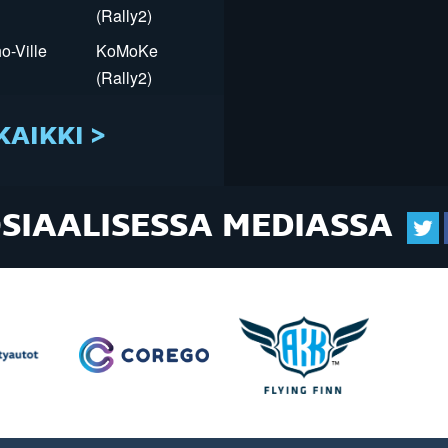
(Rally2)
o-Ville
KoMoKe
(Rally2)
KAIKKI >
OSIAALISESSA MEDIASSA