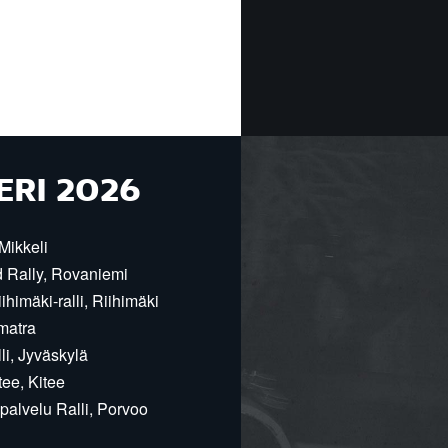
ERI 2026
Mikkeli
d Rally, Rovaniemi
himäki-ralli, Riihimäki
matra
i, Jyväskylä
ee, Kitee
alvelu Ralli, Porvoo