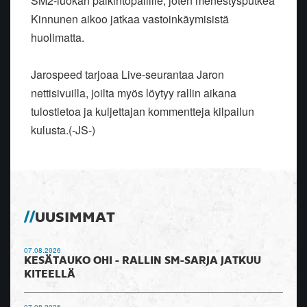
SM2-luokan palkintopallille, joten menestysputkea
Kinnunen aikoo jatkaa vastoinkäymisistä
huolimatta.
Jarospeed tarjoaa Live-seurantaa Jaron
nettisivuilla, joilta myös löytyy rallin aikana
tulostietoa ja kuljettajan kommentteja kilpailun
kulusta.(-JS-)
UUSIMMAT
07.08.2026
KESÄTAUKO OHI - RALLIN SM-SARJA JATKUU
KITEELLÄ
07.08.2026