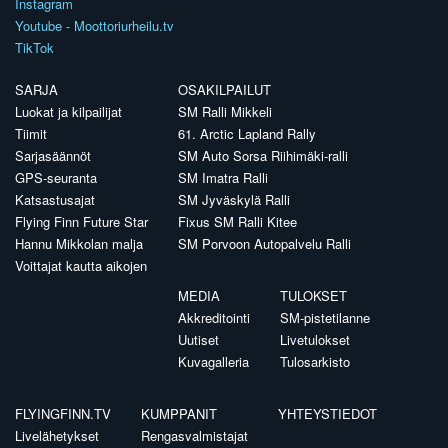
Instagram
Youtube - Moottoriurheilu.tv
TikTok
SARJA
OSAKILPAILUT
Luokat ja kilpailijat
SM Ralli Mikkeli
Tiimit
61. Arctic Lapland Rally
Sarjasäännöt
SM Auto Sorsa Riihimäki-ralli
GPS-seuranta
SM Imatra Ralli
Katsastusajat
SM Jyväskylä Ralli
Flying Finn Future Star
Fixus SM Ralli Kitee
Hannu Mikkolan malja
SM Porvoon Autopalvelu Ralli
Voittajat kautta aikojen
MEDIA
TULOKSET
Akkreditointi
SM-pistetilanne
Uutiset
Livetulokset
Kuvagalleria
Tulosarkisto
FLYINGFINN.TV
KUMPPANIT
YHTEYSTIEDOT
Livelähetykset
Rengasvalmistajat