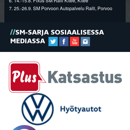
6. 14.-15.8. Fixus SM Ralli Kitee, Kitee
7. 25.-26.9. SM Porvoon Autopalvelu Ralli, Porvoo
SM-SARJA SOSIAALISESSA
MEDIASSA