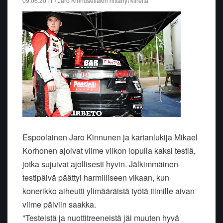
09.06.2011 / Jaro Kinnusellakin riittänyt kiireitä
Espoolainen Jaro Kinnunen ja kartanlukija Mikael
Korhonen ajoivat viime viikon lopulla kaksi testiä,
jotka sujuivat ajollisesti hyvin. Jälkimmäinen
testipäivä päättyi harmilliseen vikaan, kun
konerikko aiheutti ylimääräistä työtä tiimille aivan
viime päiviin saakka.
"Testeistä ja nuottitreeneistä jäi muuten hyvä