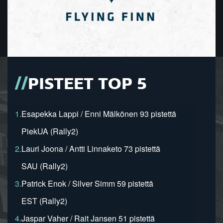
PISTEET TOP 5
1.
Esapekka Lappi / Enni Mälkönen 93 pistettä
PiekUA (Rally2)
2.
Lauri Joona / Antti Linnaketo 73 pistettä
SAU (Rally2)
3.
Patrick Enok / Silver Simm 59 pistettä
EST (Rally2)
4.
Jaspar Vaher / Rait Jansen 51 pistettä