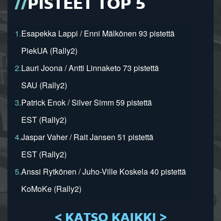
PISTEET TOP 5
1.
Esapekka Lappi / Enni Mälkönen 93 pistettä
PiekUA (Rally2)
2.
Lauri Joona / Antti Linnaketo 73 pistettä
SAU (Rally2)
3.
Patrick Enok / Silver Simm 59 pistettä
EST (Rally2)
4.
Jaspar Vaher / Rait Jansen 51 pistettä
EST (Rally2)
5.
Anssi Rytkönen / Juho-Ville Koskela 40 pistettä
KoMoKe (Rally2)
< KATSO KAIKKI >