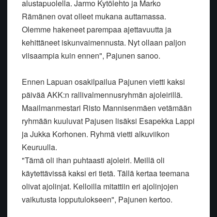
alustapuolella. Jarmo Kytölehto ja Marko
Rämänen ovat olleet mukana auttamassa.
Olemme hakeneet parempaa ajettavuutta ja
kehittäneet iskunvaimennusta. Nyt ollaan paljon
viisaampia kuin ennen", Pajunen sanoo.
Ennen Lapuan osakilpailua Pajunen vietti kaksi
päivää AKK:n rallivalmennusryhmän ajoleirillä.
Maailmanmestari Risto Mannisenmäen vetämään
ryhmään kuuluvat Pajusen lisäksi Esapekka Lappi
ja Jukka Korhonen. Ryhmä vietti alkuviikon
Keuruulla.
"Tämä oli ihan puhtaasti ajoleiri. Meillä oli
käytettävissä kaksi eri tietä. Tällä kertaa teemana
olivat ajolinjat. Kelloilla mitattiin eri ajolinjojen
vaikutusta lopputulokseen", Pajunen kertoo.