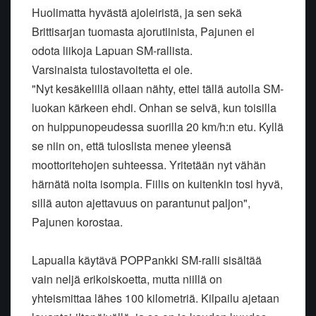
Huolimatta hyvästä ajoleiristä, ja sen sekä
Brittisarjan tuomasta ajorutiinista, Pajunen ei
odota liikoja Lapuan SM-rallista.
Varsinaista tulostavoitetta ei ole.
"Nyt kesäkelillä ollaan nähty, ettei tällä autolla SM-
luokan kärkeen ehdi. Onhan se selvä, kun toisilla
on huippunopeudessa suorilla 20 km/h:n etu. Kyllä
se niin on, että tuloslista menee yleensä
moottoritehojen suhteessa. Yritetään nyt vähän
härnätä noita isompia. Fiilis on kuitenkin tosi hyvä,
sillä auton ajettavuus on parantunut paljon",
Pajunen korostaa.
Lapualla käytävä POPPankki SM-ralli sisältää
vain neljä erikoiskoetta, mutta niillä on
yhteismittaa lähes 100 kilometriä. Kilpailu ajetaan