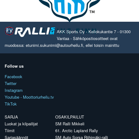
AKK Sports Oy - Kellokukantie 7 - 01300
Vantaa - Sähköpostiosoitteet ovat
muodossa: etunimi.sukunimi@autourheilu.fi, ellei toisin mainittu
Follow us
Facebook
Twitter
Instagram
Youtube - Moottoriurheilu.tv
TikTok
SARJA
OSAKILPAILUT
Luokat ja kilpailijat
SM Ralli Mikkeli
Tiimit
61. Arctic Lapland Rally
Sarjasäännöt
SM Auto Sorsa Riihimäki-ralli