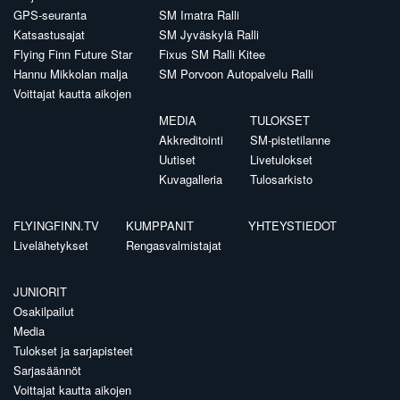
GPS-seuranta
SM Imatra Ralli
Katsastusajat
SM Jyväskylä Ralli
Flying Finn Future Star
Fixus SM Ralli Kitee
Hannu Mikkolan malja
SM Porvoon Autopalvelu Ralli
Voittajat kautta aikojen
MEDIA
TULOKSET
Akkreditointi
SM-pistetilanne
Uutiset
Livetulokset
Kuvagalleria
Tulosarkisto
FLYINGFINN.TV
KUMPPANIT
YHTEYSTIEDOT
Livelähetykset
Rengasvalmistajat
JUNIORIT
Osakilpailut
Media
Tulokset ja sarjapisteet
Sarjasäännöt
Voittajat kautta aikojen