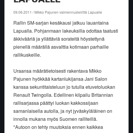
09.06.2011 / Mikko Pajunen valmennusleiriltä Lapualle
Rallin SM-sarjan kesäkausi jatkuu lauantaina
Lapualla. Pohjanmaan lakeuksilla odottaa taatusti
äkkivääriä ja yllättäviä sorateitä höystettynä
pienellä määrällä asvalttia kotimaan parhaille
rallikuskeille.
Uraansa määrätietoisesti rakentava Mikko
Pajunen hyökkää kartanlukijansa Jani Salon
kanssa sekuntitaisteluun jo tutulla etuvetoluokan
Renault Twingolla. Edellinen kilpailu Britannian
rallisarjassa päättyi luokan kakkossijaan
samanlaisella autolla, ja nyt jyväskyläläinen on
innolla mukana myös Suomen ralliteillä.
"Autoon on tehty muutoksia ennen kaikkea