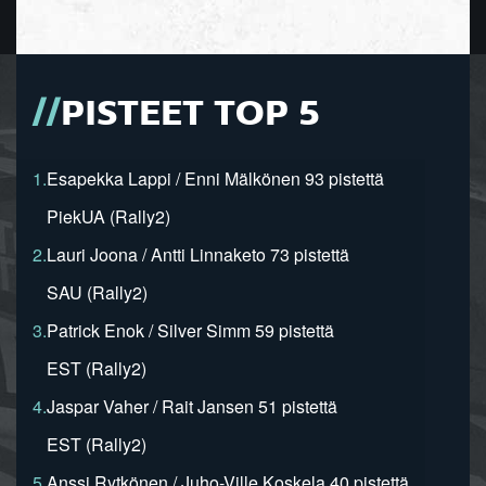
PISTEET TOP 5
1.
Esapekka Lappi / Enni Mälkönen 93 pistettä
PiekUA (Rally2)
2.
Lauri Joona / Antti Linnaketo 73 pistettä
SAU (Rally2)
3.
Patrick Enok / Silver Simm 59 pistettä
EST (Rally2)
4.
Jaspar Vaher / Rait Jansen 51 pistettä
EST (Rally2)
5.
Anssi Rytkönen / Juho-Ville Koskela 40 pistettä