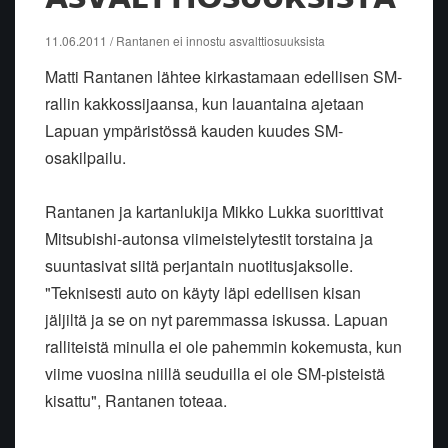
11.06.2011 / Rantanen ei innostu asvalttiosuuksista
Matti Rantanen lähtee kirkastamaan edellisen SM-
rallin kakkossijaansa, kun lauantaina ajetaan
Lapuan ympäristössä kauden kuudes SM-
osakilpailu.
Rantanen ja kartanlukija Mikko Lukka suorittivat
Mitsubishi-autonsa viimeistelytestit torstaina ja
suuntasivat siitä perjantain nuotitusjaksolle.
"Teknisesti auto on käyty läpi edellisen kisan
jäljiltä ja se on nyt paremmassa iskussa. Lapuan
ralliteistä minulla ei ole pahemmin kokemusta, kun
viime vuosina niillä seuduilla ei ole SM-pisteistä
kisattu", Rantanen toteaa.