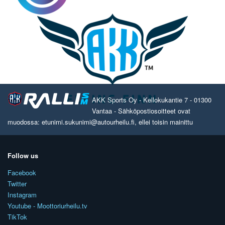
AKK Sports Oy - Kellokukantie 7 - 01300
Vantaa - Sähköpostiosoitteet ovat
muodossa: etunimi.sukunimi@autourheilu.fi, ellei toisin mainittu
Follow us
Facebook
Twitter
Instagram
Youtube - Moottoriurheilu.tv
TikTok