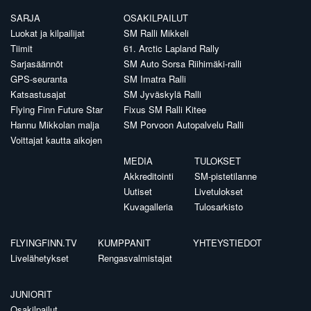
SARJA
OSAKILPAILUT
Luokat ja kilpailijat
SM Ralli Mikkeli
Tiimit
61. Arctic Lapland Rally
Sarjasäännöt
SM Auto Sorsa Riihimäki-ralli
GPS-seuranta
SM Imatra Ralli
Katsastusajat
SM Jyväskylä Ralli
Flying Finn Future Star
Fixus SM Ralli Kitee
Hannu Mikkolan malja
SM Porvoon Autopalvelu Ralli
Voittajat kautta aikojen
MEDIA
TULOKSET
Akkreditointi
SM-pistetilanne
Uutiset
Livetulokset
Kuvagalleria
Tulosarkisto
FLYINGFINN.TV
KUMPPANIT
YHTEYSTIEDOT
Livelähetykset
Rengasvalmistajat
JUNIORIT
Osakilpailut