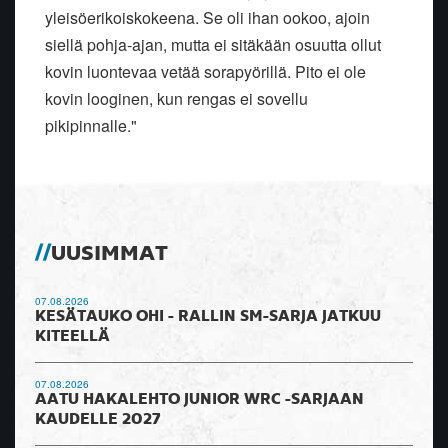
yleisöerikoiskokeena. Se oli ihan ookoo, ajoin
siellä pohja-ajan, mutta ei sitäkään osuutta ollut
kovin luontevaa vetää sorapyörillä. Pito ei ole
kovin looginen, kun rengas ei sovellu
pikipinnalle."
UUSIMMAT
07.08.2026
KESÄTAUKO OHI - RALLIN SM-SARJA JATKUU
KITEELLÄ
07.08.2026
AATU HAKALEHTO JUNIOR WRC -SARJAAN
KAUDELLE 2027