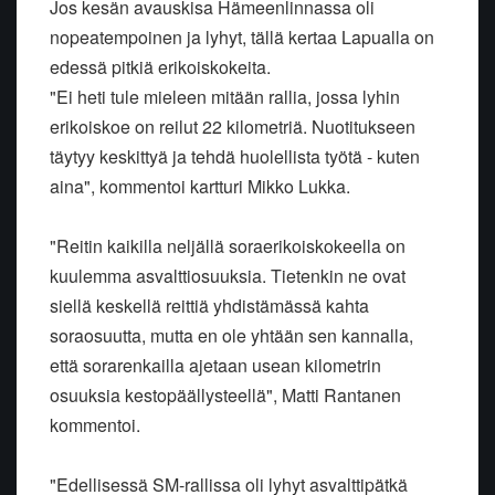
Jos kesän avauskisa Hämeenlinnassa oli
nopeatempoinen ja lyhyt, tällä kertaa Lapualla on
edessä pitkiä erikoiskokeita.
"Ei heti tule mieleen mitään rallia, jossa lyhin
erikoiskoe on reilut 22 kilometriä. Nuotitukseen
täytyy keskittyä ja tehdä huolellista työtä - kuten
aina", kommentoi kartturi Mikko Lukka.
"Reitin kaikilla neljällä soraerikoiskokeella on
kuulemma asvalttiosuuksia. Tietenkin ne ovat
siellä keskellä reittiä yhdistämässä kahta
soraosuutta, mutta en ole yhtään sen kannalla,
että sorarenkailla ajetaan usean kilometrin
osuuksia kestopäällysteellä", Matti Rantanen
kommentoi.
"Edellisessä SM-rallissa oli lyhyt asvalttipätkä