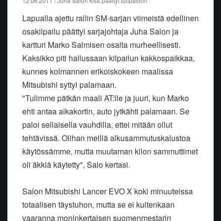
12.06.2011 / Juha Salon kisa päättyi tulipaloon
Lapualla ajettu rallin SM-sarjan viimeistä edellinen
osakilpailu päättyi sarjajohtaja Juha Salon ja
kartturi Marko Salmisen osalta murheellisesti.
Kaksikko piti hallussaan kilpailun kakkospaikkaa,
kunnes kolmannen erikoiskokeen maalissa
Mitsubishi syttyi palamaan.
"Tulimme pätkän maali AT:lle ja juuri, kun Marko
ehti antaa aikakortin, auto jytkähti palamaan. Se
paloi sellaisella vauhdilla, ettei mitään ollut
tehtävissä. Olihan meillä alkusammutuskalustoa
käytössämme, mutta muutaman kilon sammuttimet
oli äkkiä käytetty", Salo kertasi.
Salon Mitsubishi Lancer EVO X koki minuuteissa
totaalisen täystuhon, mutta se ei kuitenkaan
vaaranna moninkertaisen suomenmestarin