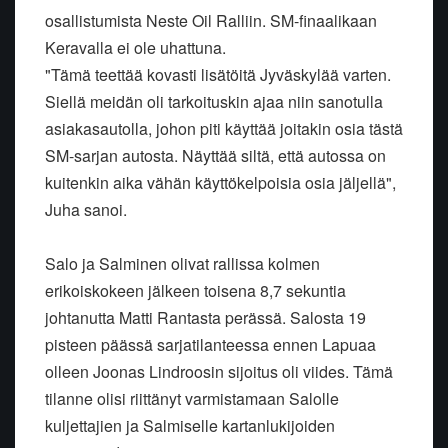
osallistumista Neste Oil Ralliin. SM-finaalikaan
Keravalla ei ole uhattuna.
"Tämä teettää kovasti lisätöitä Jyväskylää varten.
Siellä meidän oli tarkoituskin ajaa niin sanotulla
asiakasautolla, johon piti käyttää joitakin osia tästä
SM-sarjan autosta. Näyttää siltä, että autossa on
kuitenkin aika vähän käyttökelpoisia osia jäljellä",
Juha sanoi.
Salo ja Salminen olivat rallissa kolmen
erikoiskokeen jälkeen toisena 8,7 sekuntia
johtanutta Matti Rantasta perässä. Salosta 19
pisteen päässä sarjatilanteessa ennen Lapuaa
olleen Joonas Lindroosin sijoitus oli viides. Tämä
tilanne olisi riittänyt varmistamaan Salolle
kuljettajien ja Salmiselle kartanlukijoiden