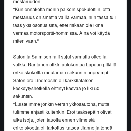
mestaruuden.
"Kun ennakolta monin paikoin spekuloitiin, että
mestaruus on sinettiä vailla varmaa, niin tässä tuli
taas yksi osoitus siitä, ettei mikään ole ikinä
varmaa motorsportti-hommissa. Aina voi käydä
miten vaan."
Salon ja Salmisen ralli sujui varmalla otteella,
vaikka Rantanen olikin autokuntaa Lapuan pitkillä
erikoiskokeilla muutaman sekunnin nopeampi.
Salon ero Lindroosiin oli karkkilalaisen
keskeytyshetkellä ehtinyt kasvaa jo liki 50
sekuntiin.
"Luistelimme jonkin verran ykkösautona, mutta
tulimme ehjästi kuitenkin. Erot taaksepäin olivat
aika isoja, joten tauolla ennen viimeistä
erikoiskoetta oli tarkoitus katsoa tilanne ja tehdä