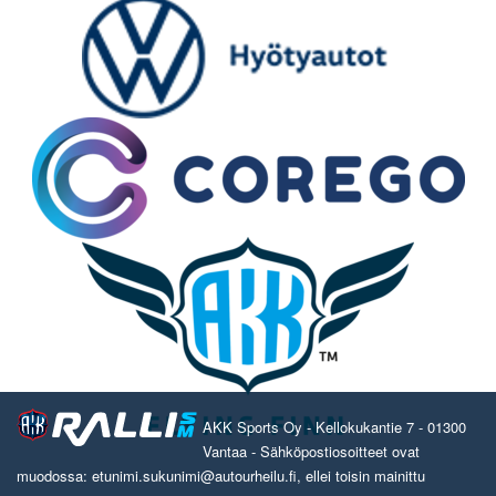
AKK Sports Oy - Kellokukantie 7 - 01300
Vantaa - Sähköpostiosoitteet ovat
muodossa: etunimi.sukunimi@autourheilu.fi, ellei toisin mainittu