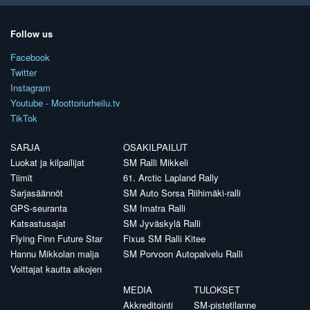
Follow us
Facebook
Twitter
Instagram
Youtube - Moottoriurheilu.tv
TikTok
SARJA
OSAKILPAILUT
Luokat ja kilpailijat
SM Ralli Mikkeli
Tiimit
61. Arctic Lapland Rally
Sarjasäännöt
SM Auto Sorsa Riihimäki-ralli
GPS-seuranta
SM Imatra Ralli
Katsastusajat
SM Jyväskylä Ralli
Flying Finn Future Star
Fixus SM Ralli Kitee
Hannu Mikkolan malja
SM Porvoon Autopalvelu Ralli
Voittajat kautta aikojen
MEDIA
TULOKSET
Akkreditointi
SM-pistetilanne