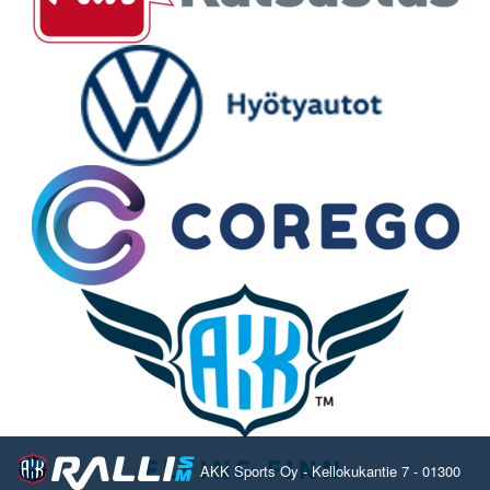
AKK Sports Oy - Kellokukantie 7 - 01300