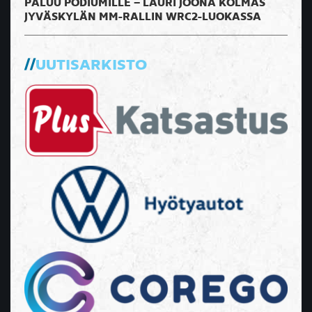
PALUU PODIUMILLE – LAURI JOONA KOLMAS
JYVÄSKYLÄN MM-RALLIN WRC2-LUOKASSA
UUTISARKISTO