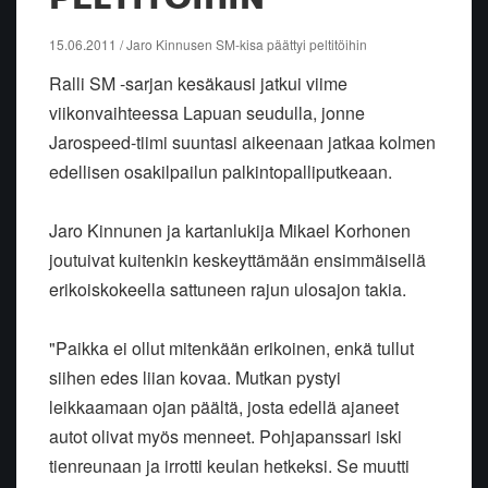
15.06.2011 / Jaro Kinnusen SM-kisa päättyi peltitöihin
Ralli SM -sarjan kesäkausi jatkui viime
viikonvaihteessa Lapuan seudulla, jonne
Jarospeed-tiimi suuntasi aikeenaan jatkaa kolmen
edellisen osakilpailun palkintopalliputkeaan.
Jaro Kinnunen ja kartanlukija Mikael Korhonen
joutuivat kuitenkin keskeyttämään ensimmäisellä
erikoiskokeella sattuneen rajun ulosajon takia.
"Paikka ei ollut mitenkään erikoinen, enkä tullut
siihen edes liian kovaa. Mutkan pystyi
leikkaamaan ojan päältä, josta edellä ajaneet
autot olivat myös menneet. Pohjapanssari iski
tienreunaan ja irrotti keulan hetkeksi. Se muutti