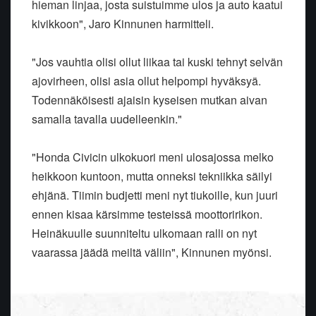
hieman linjaa, josta suistuimme ulos ja auto kaatui
kivikkoon", Jaro Kinnunen harmitteli.
"Jos vauhtia olisi ollut liikaa tai kuski tehnyt selvän
ajovirheen, olisi asia ollut helpompi hyväksyä.
Todennäköisesti ajaisin kyseisen mutkan aivan
samalla tavalla uudelleenkin."
"Honda Civicin ulkokuori meni ulosajossa melko
heikkoon kuntoon, mutta onneksi tekniikka säilyi
ehjänä. Tiimin budjetti meni nyt tiukoille, kun juuri
ennen kisaa kärsimme testeissä moottoririkon.
Heinäkuulle suunniteltu ulkomaan ralli on nyt
vaarassa jäädä meiltä väliin", Kinnunen myönsi.