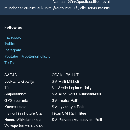
Vantaa - Sähköpostiosoitteet ovat
muodossa: etunimi.sukunimi@autourheilu.fi, ellei toisin mainittu
Follow us
Facebook
Twitter
Instagram
Youtube - Moottoriurheilu.tv
TikTok
SARJA
OSAKILPAILUT
Luokat ja kilpailijat
SM Ralli Mikkeli
Tiimit
61. Arctic Lapland Rally
Sarjasäännöt
SM Auto Sorsa Riihimäki-ralli
GPS-seuranta
SM Imatra Ralli
Katsastusajat
SM Jyväskylä Ralli
Flying Finn Future Star
Fixus SM Ralli Kitee
Hannu Mikkolan malja
SM Porvoon Autopalvelu Ralli
Voittajat kautta aikojen