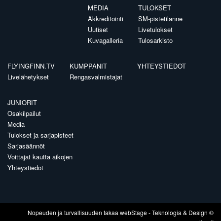
MEDIA
TULOKSET
Akkreditointi
SM-pistetilanne
Uutiset
Livetulokset
Kuvagalleria
Tulosarkisto
FLYINGFINN.TV
KUMPPANIT
YHTEYSTIEDOT
Livelähetykset
Rengasvalmistajat
JUNIORIT
Osakilpailut
Media
Tulokset ja sarjapisteet
Sarjasäännöt
Voittajat kautta aikojen
Yhteystiedot
Nopeuden ja turvallisuuden takaa
webStage
- Teknologia & Design ©