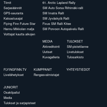
Tiimit
61. Arctic Lapland Rally
Sarjasäännöt
SM Auto Sorsa Riihimäki-ralli
GPS-seuranta
SM Imatra Ralli
Katsastusajat
SM Jyväskylä Ralli
Flying Finn Future Star
Fixus SM Ralli Kitee
Hannu Mikkolan malja
SM Porvoon Autopalvelu Ralli
Voittajat kautta aikojen
MEDIA
TULOKSET
Akkreditointi
SM-pistetilanne
Uutiset
Livetulokset
Kuvagalleria
Tulosarkisto
FLYINGFINN.TV
KUMPPANIT
YHTEYSTIEDOT
Livelähetykset
Rengasvalmistajat
JUNIORIT
Osakilpailut
Media
Tulokset ja sarjapisteet