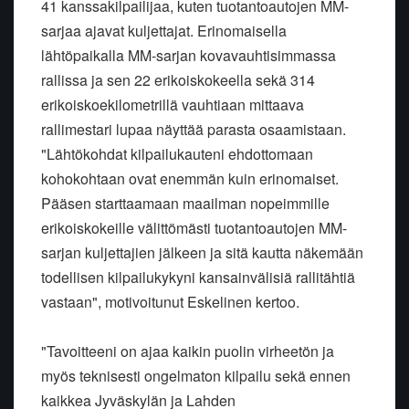
41 kanssakilpailijaa, kuten tuotantoautojen MM-
sarjaa ajavat kuljettajat. Erinomaisella
lähtöpaikalla MM-sarjan kovavauhtisimmassa
rallissa ja sen 22 erikoiskokeella sekä 314
erikoiskoekilometrillä vauhtiaan mittaava
rallimestari lupaa näyttää parasta osaamistaan.
"Lähtökohdat kilpailukauteni ehdottomaan
kohokohtaan ovat enemmän kuin erinomaiset.
Pääsen starttaamaan maailman nopeimmille
erikoiskokeille välittömästi tuotantoautojen MM-
sarjan kuljettajien jälkeen ja sitä kautta näkemään
todellisen kilpailukykyni kansainvälisiä rallitähtiä
vastaan", motivoitunut Eskelinen kertoo.
"Tavoitteeni on ajaa kaikin puolin virheetön ja
myös teknisesti ongelmaton kilpailu sekä ennen
kaikkea Jyväskylän ja Lahden