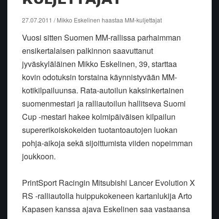
27.07.2011 / Mikko Eskelinen haastaa MM-kuljettajat
Vuosi sitten Suomen MM-rallissa parhaimman
ensikertalaisen palkinnon saavuttanut
jyväskyläläinen Mikko Eskelinen, 39, starttaa
kovin odotuksin torstaina käynnistyvään MM-
kotikilpailuunsa. Rata-autoilun kaksinkertainen
suomenmestari ja ralliautoilun hallitseva Suomi
Cup -mestari hakee kolmipäiväisen kilpailun
supererikoiskokeiden tuotantoautojen luokan
pohja-aikoja sekä sijoittumista viiden nopeimman
joukkoon.
PrintSport Racingin Mitsubishi Lancer Evolution X
RS -ralliautolla huippukokeneen kartanlukija Arto
Kapasen kanssa ajava Eskelinen saa vastaansa