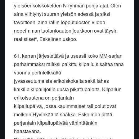
yleisöerikoiskokeiden N-ryhmän pohja-ajat. Olen
aina viihtynyt suuren yleisön edessä ja siksi
tavoitteeni aina rallin lopputulosten viiden
nopeimman tuotantoauton joukkoon ovat täysin
realistiset", Eskelinen uskoo.
61. kerran järjestettävä ja useasti koko MM-sarjan
parhaimmaksi ralliksi palkittu kilpailu sisältää tänä
vuonna perinteikkäitä
jyvässeutumaisia erikoiskokeita sekä lähes
kaikille kilpailijoille uusia pikataipaleita. Kilpailun
erikoisuutena on perjantain
kilpailupäivä, jossa kauimmaiset rallipolut ovat
melkein Hyvinkäällä saakka. Eskelinen pitää
perjantain kilpailupäivää vähintäänkin
haastavana.