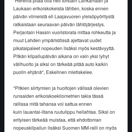
"Hereillä pitää olla heti torstain Lankamaan ja
Laukaan erikoiskokeista lähtien, koska ennen
päivän viimeistä eli Laajavuoren yleisöpyöritystä
ratkaistaan seuraavan päivän lähtöjärjestys.
Perjantain Hassin vuoristorata mittaa rohkeutta ja
muut Lahden ympäristössä ajettavat uudet
pikataipaleet nopeuden lisäksi myös kestävyyttä.
Pitkän kilpailupäivän aikana on vain yksi lyhyt
välihuolto ja siksi on tärkeää pitää auto kaikin
puolin ehjänä", Eskelinen mietiskelee.
"Pitkien siirtymien ja huoltojen välissä olevien
runsaiden erikoiskoekilometrien takia tässä
rallissa mitä tahansa voi sattua ennen
kuin lauantai-iltana ruutulippu heilahtaa. Siksi on
erityisen tärkeää muistaa, että ehdottoman
nopeuskilpailun lisäksi Suomen MM-ralli on myös