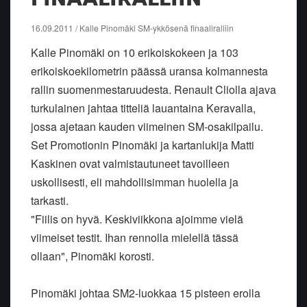
16.09.2011 / Kalle Pinomäki SM-ykkösenä finaaliralliin
Kalle Pinomäki on 10 erikoiskokeen ja 103
erikoiskoekilometrin päässä uransa kolmannesta
rallin suomenmestaruudesta. Renault Cliolla ajava
turkulainen jahtaa titteliä lauantaina Keravalla,
jossa ajetaan kauden viimeinen SM-osakilpailu.
Set Promotionin Pinomäki ja kartanlukija Matti
Kaskinen ovat valmistautuneet tavoilleen
uskollisesti, eli mahdollisimman huolella ja
tarkasti.
"Fiilis on hyvä. Keskiviikkona ajoimme vielä
viimeiset testit. Ihan rennolla mielellä tässä
ollaan", Pinomäki korosti.
Pinomäki johtaa SM2-luokkaa 15 pisteen erolla