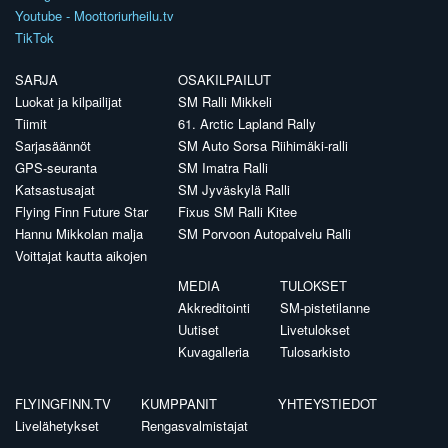
Youtube - Moottoriurheilu.tv
TikTok
SARJA
OSAKILPAILUT
Luokat ja kilpailijat
SM Ralli Mikkeli
Tiimit
61. Arctic Lapland Rally
Sarjasäännöt
SM Auto Sorsa Riihimäki-ralli
GPS-seuranta
SM Imatra Ralli
Katsastusajat
SM Jyväskylä Ralli
Flying Finn Future Star
Fixus SM Ralli Kitee
Hannu Mikkolan malja
SM Porvoon Autopalvelu Ralli
Voittajat kautta aikojen
MEDIA
TULOKSET
Akkreditointi
SM-pistetilanne
Uutiset
Livetulokset
Kuvagalleria
Tulosarkisto
FLYINGFINN.TV
KUMPPANIT
YHTEYSTIEDOT
Livelähetykset
Rengasvalmistajat