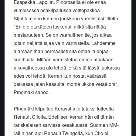
Esapekka Lappiiin. Pinomäellä ei ole enää
viimeisessä osakilpailussa voittopakkoa.
Sijoittuminen kolmen joukkoon varmistaisi tittelin.
"En ole etukäteen laskenut, mikä sija riittää
mestaruuteen. Se on vaarallinen tie, jos alkaa
jotain neljättä sijaa vain varmistella. Lähdemme
ajamaan ihan normaalisti sitä omaa ja ehjää
suoritusta. Mitään varmistelua emme ainakaan
alkuvaiheessa aio tehdä, eikä sitä tässä luokassa
edes voi tehdä. Kerran kun nostat väärässä
paikassa jalan kaasulta, monta ukkoa vetää ohi",
Pinomäki sanoo.
Pinomäki kilpailee Keravalla jo tutuksi tulleella
Renault Cliolla. Edellisen kerran hän oli tämän
ranskalaisen sarvissa kesäkuussa. Suomen MM-
rallin hän ajoi Renault Twingolla, kun Clio oli