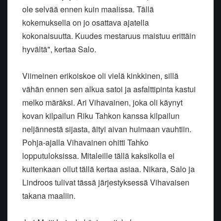
ole selvää ennen kuin maalissa. Tällä
kokemuksella on jo osattava ajatella
kokonaisuutta. Kuudes mestaruus maistuu erittäin
hyvältä", kertaa Salo.
Viimeinen erikoiskoe oli vielä kinkkinen, sillä
vähän ennen sen alkua satoi ja asfalttipinta kastui
melko märäksi. Ari Vihavainen, joka oli käynyt
kovan kilpailun Riku Tahkon kanssa kilpailun
neljännestä sijasta, äityi aivan huimaan vauhtiin.
Pohja-ajalla Vihavainen ohitti Tahko
lopputuloksissa. Mitaleille tällä kaksikolla ei
kuitenkaan ollut tällä kertaa asiaa. Nikara, Salo ja
Lindroos tulivat tässä järjestyksessä Vihavaisen
takana maaliin.