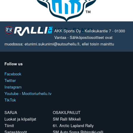
AKK Sports Oy - Kellokukantie 7 - 01300
Vantaa - Sähköpostiosoitteet ovat
muodossa: etunimi.sukunimi@autourheilu.fi, ellei toisin mainittu
Follow us
Facebook
Twitter
Instagram
Youtube - Moottoriurheilu.tv
TikTok
SARJA
OSAKILPAILUT
Luokat ja kilpailijat
SM Ralli Mikkeli
Tiimit
61. Arctic Lapland Rally
Sarjasäännöt
SM Auto Sorsa Riihimäki-ralli