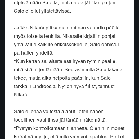
nipistämään Salolta, mutta eroa jäi liian paljon.
Salo ei ollut yllätettävissä.
Jarkko Nikara piti saman huiman vauhdin päällä
myös toisella lenkillä. Nikaralle kirjattiin pohjat
yhtä vaille kaikille erikoiskokeelle, Salo onnistui
parhaiten yhdellä.
"Kun kerran sai alusta asti hyvän rytmin päälle,
mitä sitä hiljentämään. Seurasin mitä Salo takana
tekee, mutta aika helpolta päästiin, kun Salo
tarkkaili Lindroosia. Nyt on hyvä fiilis", tunnusti
Nikara.
Salo ei enää voitosta ajanut, joten hänen
todellinen vauhtinsa jäi tänään näkemättä.
"Pystyin kontrolloimaan tilannetta. Olen niin monet
kerrat nähnyt jo, että mitä vain voi tapahtua. Peli ei