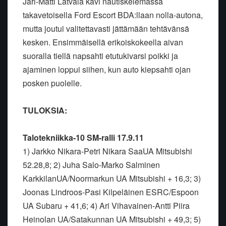
Jari-Matti Latvala kävi nautiskelemassa
takavetoisella Ford Escort BDA:llaan nolla-autona,
mutta joutui valitettavasti jättämään tehtävänsä
kesken. Ensimmäisellä erikoiskokeella aivan
suoralla tiellä napsahti etutukivarsi poikki ja
ajaminen loppui siihen, kun auto kiepsahti ojan
posken puolelle.
TULOKSIA:
Talotekniikka-10 SM-ralli 17.9.11
1) Jarkko Nikara-Petri Nikara SaaUA Mitsubishi
52.28,8; 2) Juha Salo-Marko Salminen
KarkkilanUA/Noormarkun UA Mitsubishi + 16,3; 3)
Joonas Lindroos-Pasi Kilpeläinen ESRC/Espoon
UA Subaru + 41,6; 4) Ari Vihavainen-Antti Piira
Heinolan UA/Satakunnan UA Mitsubishi + 49,3; 5)