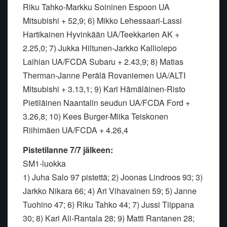
Riku Tahko-Markku Soininen Espoon UA
Mitsubishi + 52,9; 6) Mikko Lehessaari-Lassi
Hartikainen Hyvinkään UA/Teekkarien AK +
2.25,0; 7) Jukka Hiltunen-Jarkko Kalliolepo
Laihian UA/FCDA Subaru + 2.43,9; 8) Matias
Therman-Janne Perälä Rovaniemen UA/ALTI
Mitsubishi + 3.13,1; 9) Kari Hämäläinen-Risto
Pietiläinen Naantalin seudun UA/FCDA Ford +
3.26,8; 10) Kees Burger-Miika Teiskonen
Riihimäen UA/FCDA + 4.26,4
Pistetilanne 7/7 jälkeen:
SM1-luokka
1) Juha Salo 97 pistettä; 2) Joonas Lindroos 93; 3)
Jarkko Nikara 66; 4) Ari Vihavainen 59; 5) Janne
Tuohino 47; 6) Riku Tahko 44; 7) Jussi Tiippana
30; 8) Kari Ali-Rantala 28; 9) Matti Rantanen 28;