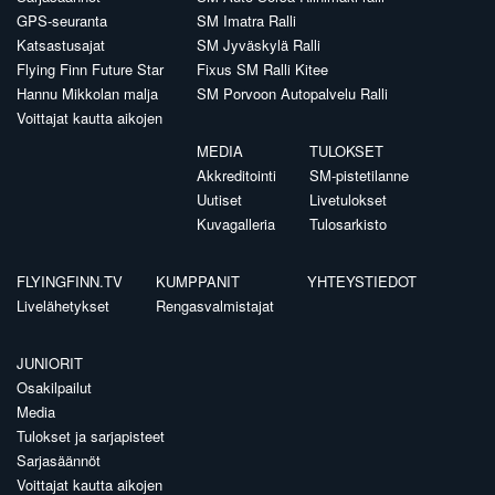
GPS-seuranta
SM Imatra Ralli
Katsastusajat
SM Jyväskylä Ralli
Flying Finn Future Star
Fixus SM Ralli Kitee
Hannu Mikkolan malja
SM Porvoon Autopalvelu Ralli
Voittajat kautta aikojen
MEDIA
TULOKSET
Akkreditointi
SM-pistetilanne
Uutiset
Livetulokset
Kuvagalleria
Tulosarkisto
FLYINGFINN.TV
KUMPPANIT
YHTEYSTIEDOT
Livelähetykset
Rengasvalmistajat
JUNIORIT
Osakilpailut
Media
Tulokset ja sarjapisteet
Sarjasäännöt
Voittajat kautta aikojen