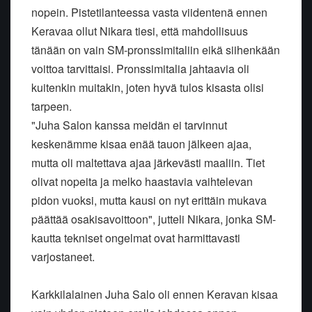
nopein. Pistetilanteessa vasta viidentenä ennen
Keravaa ollut Nikara tiesi, että mahdollisuus
tänään on vain SM-pronssimitaliin eikä siihenkään
voittoa tarvittaisi. Pronssimitalia jahtaavia oli
kuitenkin muitakin, joten hyvä tulos kisasta olisi
tarpeen.
"Juha Salon kanssa meidän ei tarvinnut
keskenämme kisaa enää tauon jälkeen ajaa,
mutta oli maltettava ajaa järkevästi maaliin. Tiet
olivat nopeita ja melko haastavia vaihtelevan
pidon vuoksi, mutta kausi on nyt erittäin mukava
päättää osakisavoittoon", jutteli Nikara, jonka SM-
kautta tekniset ongelmat ovat harmittavasti
varjostaneet.
Karkkilalainen Juha Salo oli ennen Keravan kisaa