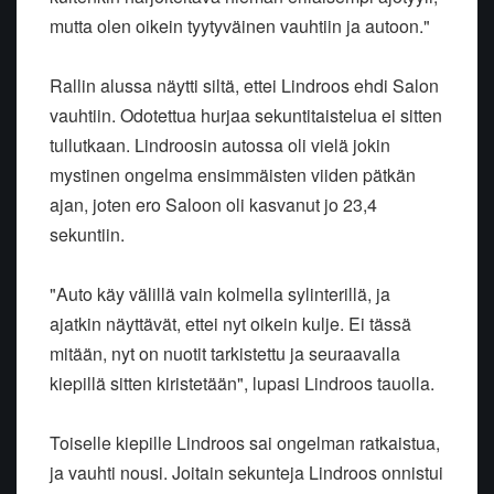
mutta olen oikein tyytyväinen vauhtiin ja autoon."
Rallin alussa näytti siltä, ettei Lindroos ehdi Salon
vauhtiin. Odotettua hurjaa sekuntitaistelua ei sitten
tullutkaan. Lindroosin autossa oli vielä jokin
mystinen ongelma ensimmäisten viiden pätkän
ajan, joten ero Saloon oli kasvanut jo 23,4
sekuntiin.
"Auto käy välillä vain kolmella sylinterillä, ja
ajatkin näyttävät, ettei nyt oikein kulje. Ei tässä
mitään, nyt on nuotit tarkistettu ja seuraavalla
kiepillä sitten kiristetään", lupasi Lindroos tauolla.
Toiselle kiepille Lindroos sai ongelman ratkaistua,
ja vauhti nousi. Joitain sekunteja Lindroos onnistui