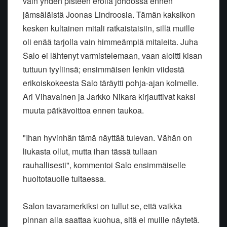
vain yhden pisteen erolla johdossa ennen
jämsäläistä Joonas Lindroosia. Tämän kaksikon
kesken kultainen mitali ratkaistaisiin, sillä muille
oli enää tarjolla vain himmeämpiä mitaleita. Juha
Salo ei lähtenyt varmistelemaan, vaan aloitti kisan
tuttuun tyyliinsä; ensimmäisen lenkin viidestä
erikoiskokeesta Salo täräytti pohja-ajan kolmelle.
Ari Vihavainen ja Jarkko Nikara kirjauttivat kaksi
muuta pätkävoittoa ennen taukoa.
"Ihan hyvinhän tämä näyttää tulevan. Vähän on
liukasta ollut, mutta ihan tässä tullaan
rauhallisesti", kommentoi Salo ensimmäiselle
huoltotauolle tultaessa.
Salon tavaramerkiksi on tullut se, että vaikka
pinnan alla saattaa kuohua, sitä ei muille näytetä.