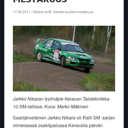
17.09.2011 / Nikara voitti, Salolle kuudes mestaruus
Jarkko Nikaran tyylinäyte Keravan Talotekniikka-
10 SM-rallissa. Kuva: Marko Mäkinen
Saarijärveläinen Jarkko Nikara oli Ralli SM -sarjan
viimeisessä osakilpailussa Keravalla päivän