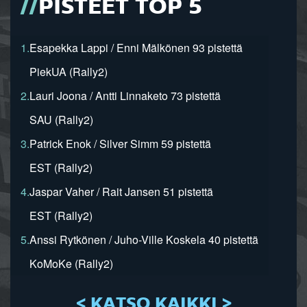
PISTEET TOP 5
1.
Esapekka Lappi / Enni Mälkönen 93 pistettä
PiekUA (Rally2)
2.
Lauri Joona / Antti Linnaketo 73 pistettä
SAU (Rally2)
3.
Patrick Enok / Silver Simm 59 pistettä
EST (Rally2)
4.
Jaspar Vaher / Rait Jansen 51 pistettä
EST (Rally2)
5.
Anssi Rytkönen / Juho-Ville Koskela 40 pistettä
KoMoKe (Rally2)
< KATSO KAIKKI >