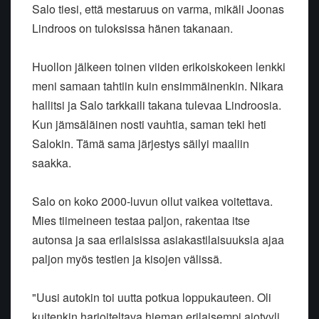
Salo tiesi, että mestaruus on varma, mikäli Joonas
Lindroos on tuloksissa hänen takanaan.
Huollon jälkeen toinen viiden erikoiskokeen lenkki
meni samaan tahtiin kuin ensimmäinenkin. Nikara
hallitsi ja Salo tarkkaili takana tulevaa Lindroosia.
Kun jämsäläinen nosti vauhtia, saman teki heti
Salokin. Tämä sama järjestys säilyi maaliin
saakka.
Salo on koko 2000-luvun ollut vaikea voitettava.
Mies tiimeineen testaa paljon, rakentaa itse
autonsa ja saa erilaisissa asiakastilaisuuksia ajaa
paljon myös testien ja kisojen välissä.
"Uusi autokin toi uutta potkua loppukauteen. Oli
kuitenkin harjoiteltava hieman erilaisempi ajotyyli,