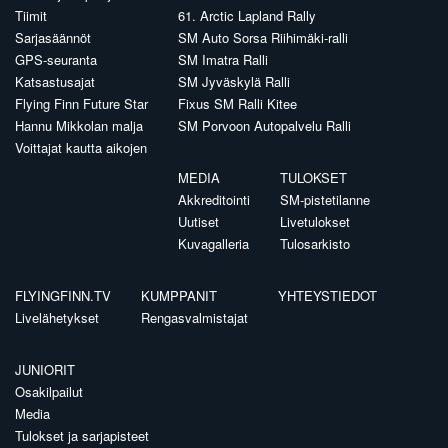
Tiimit
61. Arctic Lapland Rally
Sarjasäännöt
SM Auto Sorsa Riihimäki-ralli
GPS-seuranta
SM Imatra Ralli
Katsastusajat
SM Jyväskylä Ralli
Flying Finn Future Star
Fixus SM Ralli Kitee
Hannu Mikkolan malja
SM Porvoon Autopalvelu Ralli
Voittajat kautta aikojen
MEDIA
TULOKSET
Akkreditointi
SM-pistetilanne
Uutiset
Livetulokset
Kuvagalleria
Tulosarkisto
FLYINGFINN.TV
KUMPPANIT
YHTEYSTIEDOT
Livelähetykset
Rengasvalmistajat
JUNIORIT
Osakilpailut
Media
Tulokset ja sarjapisteet