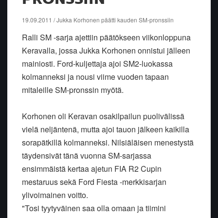
19.09.2011 / Jukka Korhonen päätti kauden SM-pronssiin
Ralli SM -sarja ajettiin päätökseen viikonloppuna
Keravalla, jossa Jukka Korhonen onnistui jälleen
mainiosti. Ford-kuljettaja ajoi SM2-luokassa
kolmanneksi ja nousi viime vuoden tapaan
mitaleille SM-pronssin myötä.
Korhonen oli Keravan osakilpailun puolivälissä
vielä neljäntenä, mutta ajoi tauon jälkeen kaikilla
sorapätkillä kolmanneksi. Nilsiäläisen menestystä
täydensivät tänä vuonna SM-sarjassa
ensimmäistä kertaa ajetun FIA R2 Cupin
mestaruus sekä Ford Fiesta -merkkisarjan
ylivoimainen voitto.
"Tosi tyytyväinen saa olla omaan ja tiimini