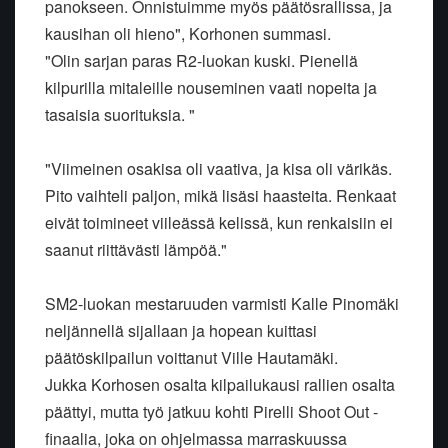
panokseen. Onnistuimme myös päätösrallissa, ja
kausihan oli hieno", Korhonen summasi.
"Olin sarjan paras R2-luokan kuski. Pienellä
kilpurilla mitaleille nouseminen vaati nopeita ja
tasaisia suorituksia. "
"Viimeinen osakisa oli vaativa, ja kisa oli värikäs.
Pito vaihteli paljon, mikä lisäsi haasteita. Renkaat
eivät toimineet viileässä kelissä, kun renkaisiin ei
saanut riittävästi lämpöä."
SM2-luokan mestaruuden varmisti Kalle Pinomäki
neljännellä sijallaan ja hopean kuittasi
päätöskilpailun voittanut Ville Hautamäki.
Jukka Korhosen osalta kilpailukausi rallien osalta
päättyi, mutta työ jatkuu kohti Pirelli Shoot Out -
finaalia, joka on ohjelmassa marraskuussa