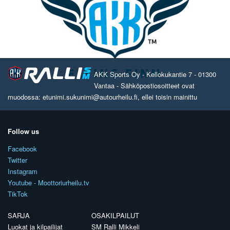
AKK Sports Oy - Kellokukantie 7 - 01300
Vantaa - Sähköpostiosoitteet ovat
muodossa: etunimi.sukunimi@autourheilu.fi, ellei toisin mainittu
Follow us
Facebook
Twitter
Instagram
Youtube - Moottoriurheilu.tv
TikTok
SARJA
OSAKILPAILUT
Luokat ja kilpailijat
SM Ralli Mikkeli