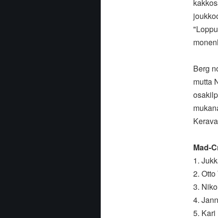
kakkos
joukko
"Lopput
monenlai
Berg n
mutta 
osakilp
mukana 
Keraval
Mad-Cr
1. Jukk
2. Otto
3. Nik
4. Jan
5. Kari