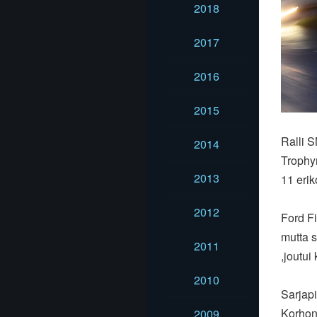
2018
2017
2016
2015
Ralli S
2014
Trophyn
2013
11 erik
2012
Ford Fi
mutta s
2011
,joutui
2010
Sarjapi
Korhone
2009