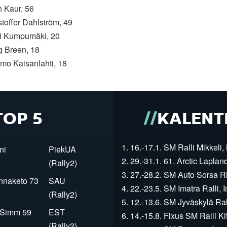
n Kaur, 56
stoffer Dahlström, 49
si Kumpumäki, 20
g Breen, 18
imo Kaisanlahti, 18
TOP 5
KALENT
1. 16.-17.1. SM Ralli Mikkeli, 
ni
PiekUA
2. 29.-31.1. 61. Arctic Laplan
(Rally2)
3. 27.-28.2. SM Auto Sorsa Rii
innaketo 73
SAU
4. 22.-23.5. SM Imatra Ralli, I
(Rally2)
5. 12.-13.6. SM Jyväskylä Rall
r Simm 59
EST
6. 14.-15.8. Fixus SM Ralli Kit
(Rally2)