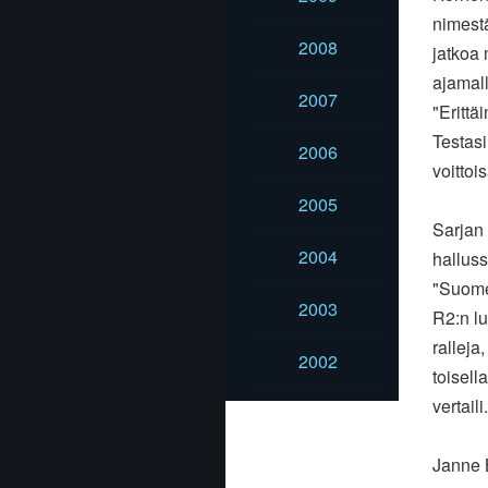
nimestä
2008
jatkoa
ajamal
2007
"Erittä
Testasi
2006
voittoi
2005
Sarjan 
2004
halluss
"Suomen
2003
R2:n lu
ralleja
2002
toisell
vertaili.
Janne 