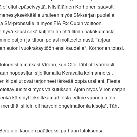
 ei ollut epäselvyyttä. Nilsiäläinen Korhonen saavutti
 menestyksekkäälle uralleen myös SM-sarjan puolella
la SM-pronssille ja myös FIA R2 Cupin voittoon.
in hyvä kausi sekä kuljettajan että tiimin näkökulmasta
mme paljon ja kilpuri pelasi moitteettomasti. Tarjoan
san autoni vuokrakäyttöön ensi kaudella", Korhonen totesi.
toinen sija matkasi Viroon, kun Otto Täht piti varmasti
aan hopeasijan sijoittumalla Keravalla kolmanneksi.
 kilpailut ovat tarjonneet tärkeää oppia uralleni. Fiesta
otettavuus teki myös vaikutuksen. Ajoin myös Viron sarjan
, enkä kärsinyt tekniikkamurheista. Viime vuonna ajoin
a merkillä, silloin oli harvoin ongelmattomia kisoja", Täht
Berg ajoi kauden päätteeksi parhaan tuloksensa