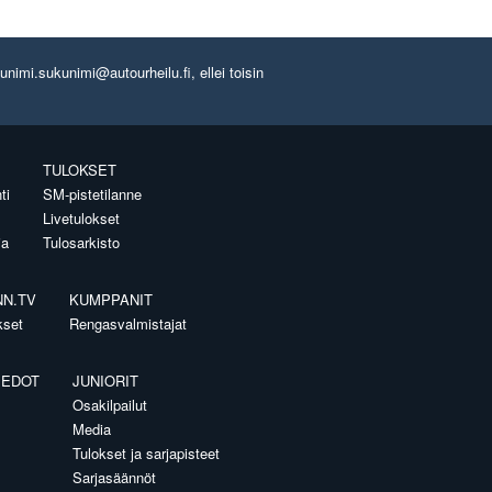
imi.sukunimi@autourheilu.fi, ellei toisin
TULOKSET
ti
SM-pistetilanne
Livetulokset
ia
Tulosarkisto
NN.TV
KUMPPANIT
kset
Rengasvalmistajat
IEDOT
JUNIORIT
Osakilpailut
Media
Tulokset ja sarjapisteet
Sarjasäännöt