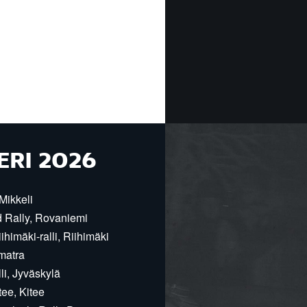
ERI 2026
Mikkeli
d Rally, Rovaniemi
himäki-ralli, Riihimäki
matra
i, Jyväskylä
ee, Kitee