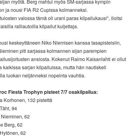
sijan myötä. Berg mahtui myös SM-sarjassa kympin
on ja nousi FIA R2 Cupissa kolmanneksi.
ulosten valossa tämä oli urani paras kilpailukausi", iloitsi
silla ralliautoilla kilpailut kuljettaja.
ousi keskeyttäneen Niko Niemisen kanssa tasapisteisiin,
Nieminen piti sarjassa kolmannen sijan parempien
ailusijoitusten ansiosta. Kokenut Raimo Kaisanlahti ei ollut
kaikissa sarjan kilpailuissa, mutta hän nautiskeli
la luokan neljänneksi nopeinta vauhtia.
oc Fiesta Trophyn pisteet 7/7 osakilpailua:
a Korhonen, 132 pistettä
 Täht, 94
o Nieminen, 62
ne Berg, 62
 Hytönen, 62