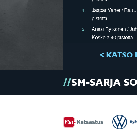
4.
Jaspar Vaher / Rait 
pistettä
5.
Anssi Rytkönen / Juh
Koskela 40 pistettä
< KATSO 
SM-SARJA S