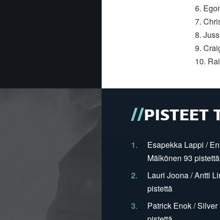
6. Ego
7. Chri
8. Jus
9. Crai
10. Ra
PISTEET 
1.
Esapekka Lappi / En
Mälkönen 93 pistettä
2.
Lauri Joona / Antti L
pistettä
3.
Patrick Enok / Silve
pistettä