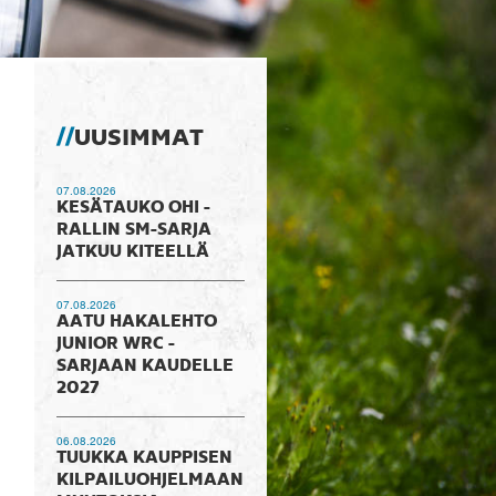
UUSIMMAT
07.08.2026
KESÄTAUKO OHI -
RALLIN SM-SARJA
JATKUU KITEELLÄ
07.08.2026
AATU HAKALEHTO
JUNIOR WRC -
SARJAAN KAUDELLE
2027
06.08.2026
TUUKKA KAUPPISEN
KILPAILUOHJELMAAN