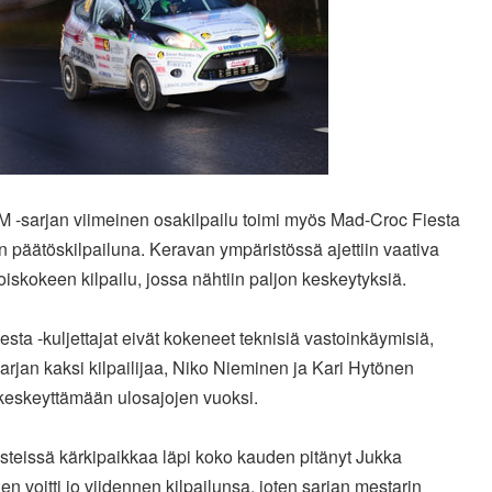
M -sarjan viimeinen osakilpailu toimi myös Mad-Croc Fiesta
 päätöskilpailuna. Keravan ympäristössä ajettiin vaativa
oiskokeen kilpailu, jossa nähtiin paljon keskeytyksiä.
esta -kuljettajat eivät kokeneet teknisiä vastoinkäymisiä,
arjan kaksi kilpailijaa, Niko Nieminen ja Kari Hytönen
 keskeyttämään ulosajojen vuoksi.
steissä kärkipaikkaa läpi koko kauden pitänyt Jukka
n voitti jo viidennen kilpailunsa, joten sarjan mestarin