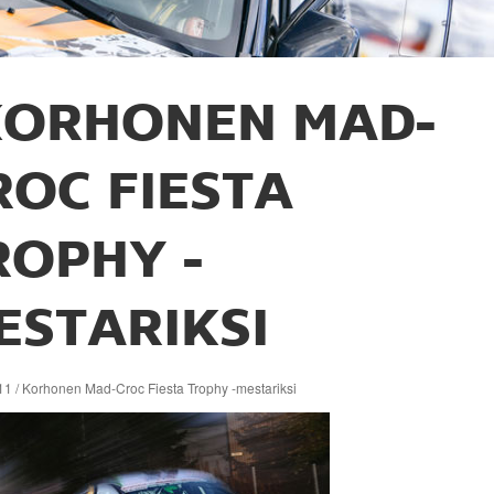
KORHONEN MAD-
ROC FIESTA
ROPHY -
ESTARIKSI
11 / Korhonen Mad-Croc Fiesta Trophy -mestariksi