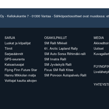
y - Kellokukantie 7 - 01300 Vantaa - Sähköpostiosoitteet ovat muodossa: etun
SARJA
OSAKILPAILUT
MEDIA
Luokat ja kilpailijat
SM Ralli Mikkeli
Akkreditoin
Tiimit
61. Arctic Lapland Rally
Uutiset
Sarjasäännöt
SM Auto Sorsa Riihimäki-ralli
Kuvagaller
GPS-seuranta
SM Imatra Ralli
Katsastusajat
SM Jyväskylä Ralli
FLYINGFI
Flying Finn Future Star
Fixus SM Ralli Kitee
Livelähety
Hannu Mikkolan malja
SM Porvoon Autopalvelu Ralli
Voittajat kautta aikojen
YHTEYST