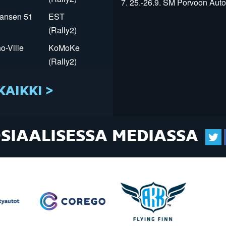
7. 25.-26.9. SM Porvoon Autop
Jansen 51
EST
(Rally2)
o-Ville
KoMoKe
(Rally2)
KAIKKI >
OSIAALISESSA MEDIASSA