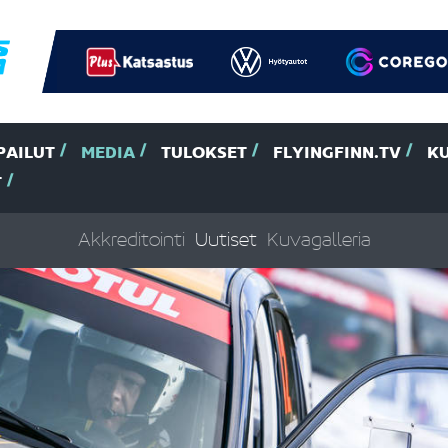
PAILUT
MEDIA
TULOKSET
FLYINGFINN.TV
K
T
Akkreditointi
Uutiset
Kuvagalleria