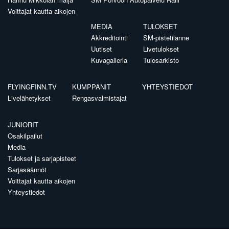
Voittajat kautta aikojen
MEDIA
TULOKSET
Akkreditointi
SM-pistetilanne
Uutiset
Livetulokset
Kuvagalleria
Tulosarkisto
FLYINGFINN.TV
KUMPPANIT
YHTEYSTIEDOT
Livelähetykset
Rengasvalmistajat
JUNIORIT
Osakilpailut
Media
Tulokset ja sarjapisteet
Sarjasäännöt
Voittajat kautta aikojen
Yhteystiedot