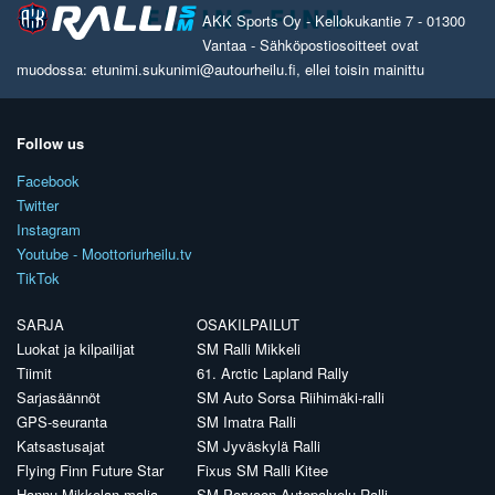
AKK Sports Oy - Kellokukantie 7 - 01300
Vantaa - Sähköpostiosoitteet ovat
muodossa: etunimi.sukunimi@autourheilu.fi, ellei toisin mainittu
Follow us
Facebook
Twitter
Instagram
Youtube - Moottoriurheilu.tv
TikTok
SARJA
OSAKILPAILUT
Luokat ja kilpailijat
SM Ralli Mikkeli
Tiimit
61. Arctic Lapland Rally
Sarjasäännöt
SM Auto Sorsa Riihimäki-ralli
GPS-seuranta
SM Imatra Ralli
Katsastusajat
SM Jyväskylä Ralli
Flying Finn Future Star
Fixus SM Ralli Kitee
Hannu Mikkolan malja
SM Porvoon Autopalvelu Ralli