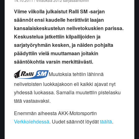
14.10.2011 / Viilauksia 2012 sarjasääntöihin
Viime viikolla julkaistut Ralli SM -sarjan
säännöt ensi kaudelle herättivät laajan
kansalaiskeskustelun nelivetokuskien parissa.
Keskustelua jatkettiin kilpailijoiden ja
sarjatyöryhmän kesken, ja näiden pohjalta
päädyttiin vielä muuttamaan joitakin
sääntökohtia varsin merkittävästi.
Muutoksia tehtiin lähinnä
nelivetoisten luokkajakoon eli kaikki ajavat nyt
yhdessä luokassa. Samalla muutettiin pistelasku
tätä vastaavaksi.
Enemmän aiheesta AKK-Motorsportin
Verkkolehdessä
. Uudet säännöt löydät
täältä
.