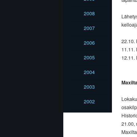
2008
Lähetys
kelloaj
2007
22.10. 
2006
11.11. 
2005
12.11. 
2004
Maxilta
2003
Lokaku
2002
osakilp
Histori
21.00, 
Maxilta