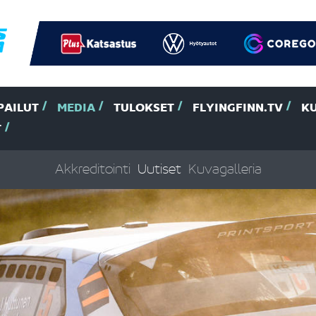
PAILUT
MEDIA
TULOKSET
FLYINGFINN.TV
K
T
Akkreditointi
Uutiset
Kuvagalleria