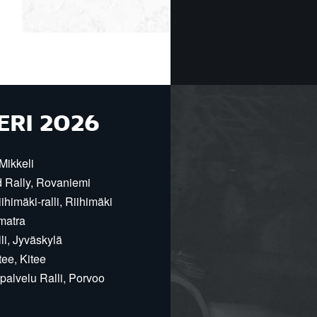
ERI 2026
Mikkeli
d Rally, Rovaniemi
himäki-ralli, Riihimäki
matra
i, Jyväskylä
ee, Kitee
alvelu Ralli, Porvoo