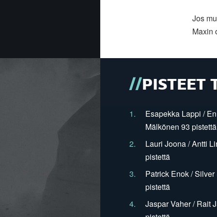
Jos muu
Maxin 
PISTEET 
1.
Esapekka Lappi / En
Mälkönen 93 pistettä
2.
Lauri Joona / Antti L
pistettä
3.
Patrick Enok / Silve
pistettä
4.
Jaspar Vaher / Rait 
pistettä