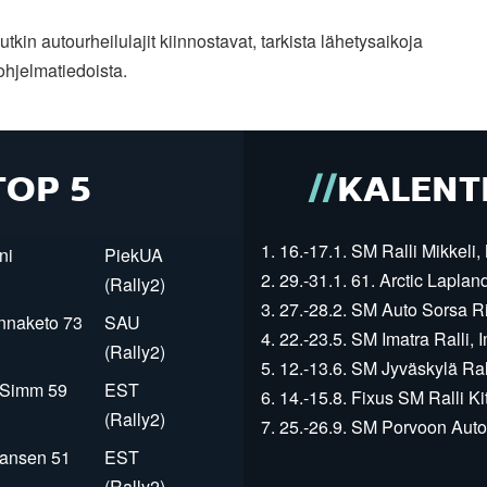
tkin autourheilulajit kiinnostavat, tarkista lähetysaikoja
ohjelmatiedoista.
TOP 5
KALENT
1. 16.-17.1. SM Ralli Mikkeli, 
ni
PiekUA
2. 29.-31.1. 61. Arctic Laplan
(Rally2)
3. 27.-28.2. SM Auto Sorsa Rii
innaketo 73
SAU
4. 22.-23.5. SM Imatra Ralli, I
(Rally2)
5. 12.-13.6. SM Jyväskylä Rall
r Simm 59
EST
6. 14.-15.8. Fixus SM Ralli Kit
(Rally2)
7. 25.-26.9. SM Porvoon Autop
Jansen 51
EST
(Rally2)