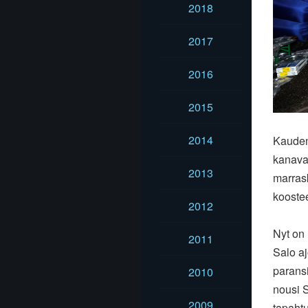
2018
2017
2016
2015
2014
Kauden
kanaval
2013
marras
kooste
2012
Nyt on 
2011
Salo a
paransi
2010
nousi S
2009
tapahtu