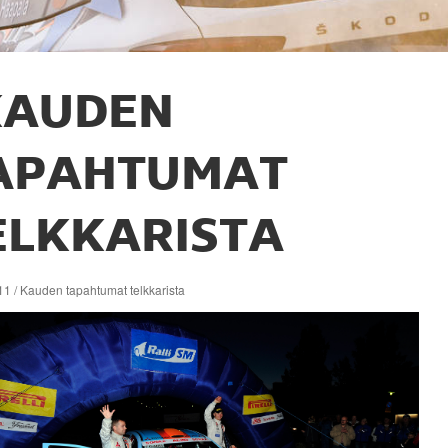
KAUDEN
APAHTUMAT
ELKKARISTA
1 / Kauden tapahtumat telkkarista