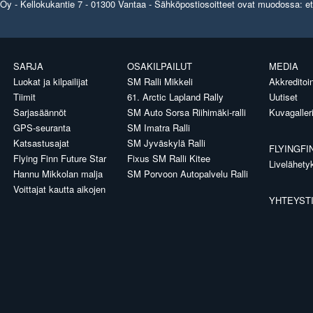
y - Kellokukantie 7 - 01300 Vantaa - Sähköpostiosoitteet ovat muodossa: etun
SARJA
OSAKILPAILUT
MEDIA
Luokat ja kilpailijat
SM Ralli Mikkeli
Akkreditoin
Tiimit
61. Arctic Lapland Rally
Uutiset
Sarjasäännöt
SM Auto Sorsa Riihimäki-ralli
Kuvagaller
GPS-seuranta
SM Imatra Ralli
Katsastusajat
SM Jyväskylä Ralli
FLYINGFI
Flying Finn Future Star
Fixus SM Ralli Kitee
Livelähety
Hannu Mikkolan malja
SM Porvoon Autopalvelu Ralli
Voittajat kautta aikojen
YHTEYST