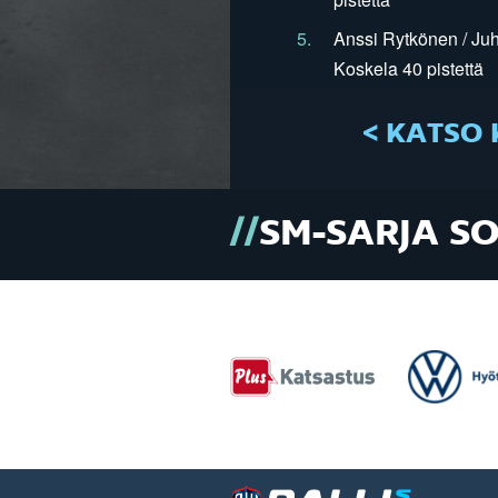
5.
Anssi Rytkönen / Juh
Koskela 40 pistettä
< KATSO 
SM-SARJA S