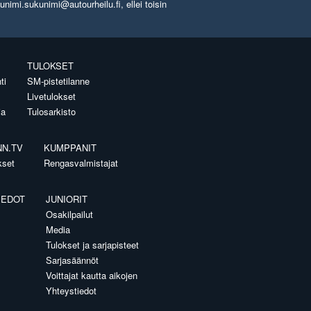
imi.sukunimi@autourheilu.fi, ellei toisin
TULOKSET
ti
SM-pistetilanne
Livetulokset
ia
Tulosarkisto
NN.TV
KUMPPANIT
kset
Rengasvalmistajat
IEDOT
JUNIORIT
Osakilpailut
Media
Tulokset ja sarjapisteet
Sarjasäännöt
Voittajat kautta aikojen
Yhteystiedot