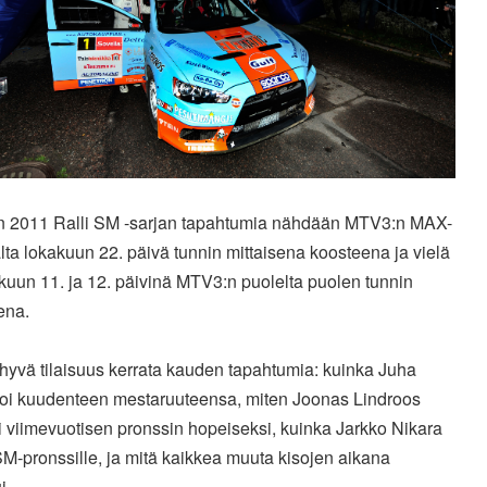
 2011 Ralli SM -sarjan tapahtumia nähdään MTV3:n MAX-
ta lokakuun 22. päivä tunnin mittaisena koosteena ja vielä
kuun 11. ja 12. päivinä MTV3:n puolelta puolen tunnin
ena.
hyvä tilaisuus kerrata kauden tapahtumia: kuinka Juha
joi kuudenteen mestaruuteensa, miten Joonas Lindroos
 viimevuotisen pronssin hopeiseksi, kuinka Jarkko Nikara
M-pronssille, ja mitä kaikkea muuta kisojen aikana
i.