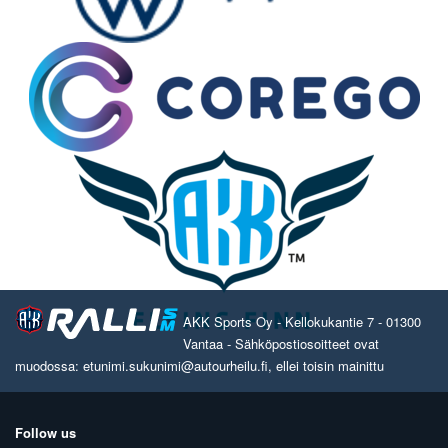
AKK Sports Oy - Kellokukantie 7 - 01300
Vantaa - Sähköpostiosoitteet ovat
muodossa: etunimi.sukunimi@autourheilu.fi, ellei toisin mainittu
Follow us