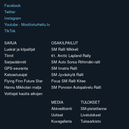
Facebook
Twitter
Instagram
Youtube - Moottoriurheilu.tv
TikTok
SARJA
OSAKILPAILUT
Luokat ja kilpailijat
SM Ralli Mikkeli
Tiimit
61. Arctic Lapland Rally
Sarjasäännöt
SM Auto Sorsa Riihimäki-ralli
GPS-seuranta
SM Imatra Ralli
Katsastusajat
SM Jyväskylä Ralli
Flying Finn Future Star
Fixus SM Ralli Kitee
Hannu Mikkolan malja
SM Porvoon Autopalvelu Ralli
Voittajat kautta aikojen
MEDIA
TULOKSET
Akkreditointi
SM-pistetilanne
Uutiset
Livetulokset
Kuvagalleria
Tulosarkisto