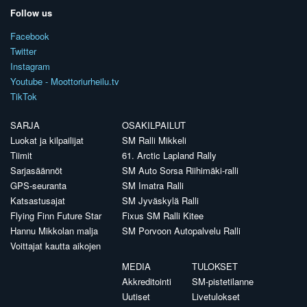
Follow us
Facebook
Twitter
Instagram
Youtube - Moottoriurheilu.tv
TikTok
SARJA
OSAKILPAILUT
Luokat ja kilpailijat
SM Ralli Mikkeli
Tiimit
61. Arctic Lapland Rally
Sarjasäännöt
SM Auto Sorsa Riihimäki-ralli
GPS-seuranta
SM Imatra Ralli
Katsastusajat
SM Jyväskylä Ralli
Flying Finn Future Star
Fixus SM Ralli Kitee
Hannu Mikkolan malja
SM Porvoon Autopalvelu Ralli
Voittajat kautta aikojen
MEDIA
TULOKSET
Akkreditointi
SM-pistetilanne
Uutiset
Livetulokset