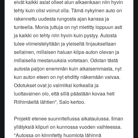
eivät kaikki asiat olleet alun alkaenkaan niin hyvin
tehty kuin olisi voinut olla. Tämä nykyinen auto on
rakennettu uudesta rungosta ajan kanssa ja
tunteella. Monia juttuja on nyt mietitty loppuun asti
ja kaikki on tehty niin hyvin kuin pystyy. Autosta
tulee viimeistelyltään ja yleiseltä linjaukseltaan
sellainen, millaisen haluan kilpa-auton olevan ja
millaisella mestaruuksia voitetaan. Odotan tästä
autosta paljon enemmän kuin aikaisemmasta, nyt
kun auton eteen on nyt ehditty näkemään vaivaa.
Odotukset ovat jo valmiiksi korkealla ja
luottavainen olo, että sillä päästään kovaa heti
Riihimäeltä lähtien", Salo kertoo.
Projekti etenee suunnitellussa aikataulussa. Ilman
yllätyksiä kilpuri on kunnossa vuoden vaihteessa.
"Autossa on kiinnitetty huomiota lähinnä