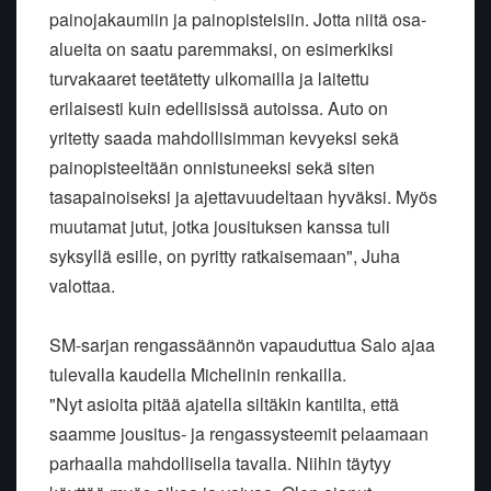
painojakaumiin ja painopisteisiin. Jotta niitä osa-
alueita on saatu paremmaksi, on esimerkiksi
turvakaaret teetätetty ulkomailla ja laitettu
erilaisesti kuin edellisissä autoissa. Auto on
yritetty saada mahdollisimman kevyeksi sekä
painopisteeltään onnistuneeksi sekä siten
tasapainoiseksi ja ajettavuudeltaan hyväksi. Myös
muutamat jutut, jotka jousituksen kanssa tuli
syksyllä esille, on pyritty ratkaisemaan", Juha
valottaa.
SM-sarjan rengassäännön vapauduttua Salo ajaa
tulevalla kaudella Michelinin renkailla.
"Nyt asioita pitää ajatella siltäkin kantilta, että
saamme jousitus- ja rengassysteemit pelaamaan
parhaalla mahdollisella tavalla. Niihin täytyy