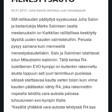
02.01.2012 / Juha Salolla valmistuu uusi menestysauto
SM-rallikauden päätyttyä syyskuussa Juha Salon
ja kartanlukija Marko Salmisen osalta
mestaruuksiin on Karkkilan rallitallissa keskitytty
täysillä uuden kauden valmisteluihin. Perusta
pysyy samana kuin menneellä
menestyskaudellakin. Salo ja Salminen istahtavat
tutun Mitsubishin kabiiniin. Tällä kertaa R4-
luokitteinen EVO kymppi on kuitenkin rakennettu
alusta loppuun asti juuri tammikuun puolessa
välissä starttaavaa kautta varten toisin kuin viime
kauden päätteeksi nähty R4, joka rakennettiin
nopealla tahdilla vara-autosta palossa
tuhoutuneen evo-kympin tilalle.
"Kesällä yhtäkkiä vara-autosta tehdyssä R4:ssa