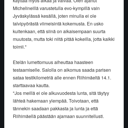
käyttää myös aikaa ja vaivaa. Olen ajanut
Michelineillä varustetulla evo-kympillä vain
Jyväskylässä kesällä, joten minulla ei ole
talvipyörästä viimeisintä kokemusta. En usko
kuitenkaan, että siinä on aikaisempaan suurta
muutosta, mutta toki niitä pitää kokeilla, jotta kaikki
toimii."
Etelän lumettomuus aiheuttaa haasteen
testaamiselle. Salolla on aikomus saada parisen
sataa testikilometriä alle ennen Riihimäeltä 14.1.
starttaavaa kautta.
"Jos meillä ei ole alkuvuodesta lunta, sitä täytyy
lähteä hakemaan ylempää. Toivotaan, että
tännekin saadaan pakkasta ja lunta ja että
Riihimäellä päästään ajamaan suunnitellusti.