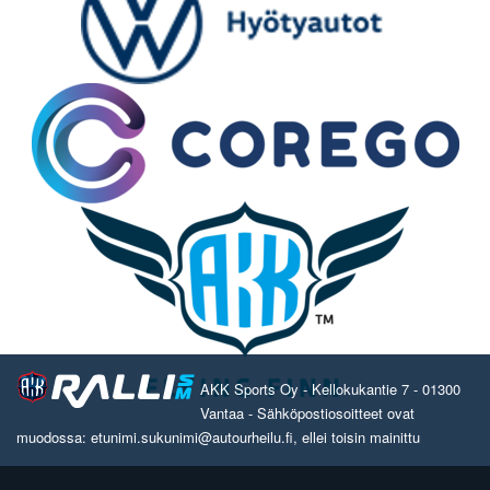
AKK Sports Oy - Kellokukantie 7 - 01300
Vantaa - Sähköpostiosoitteet ovat
muodossa: etunimi.sukunimi@autourheilu.fi, ellei toisin mainittu