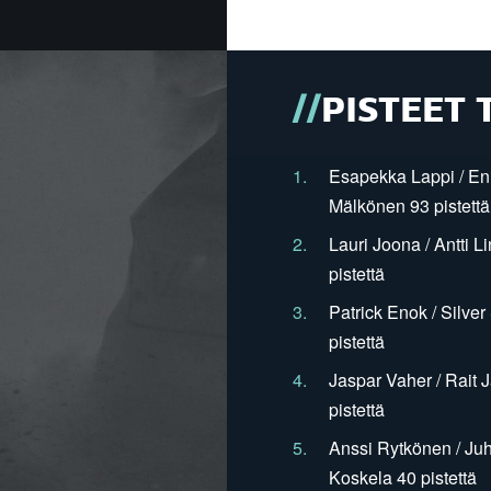
PISTEET 
1.
Esapekka Lappi / En
Mälkönen 93 pistettä
2.
Lauri Joona / Antti L
pistettä
3.
Patrick Enok / Silve
pistettä
4.
Jaspar Vaher / Rait 
pistettä
5.
Anssi Rytkönen / Juh
Koskela 40 pistettä