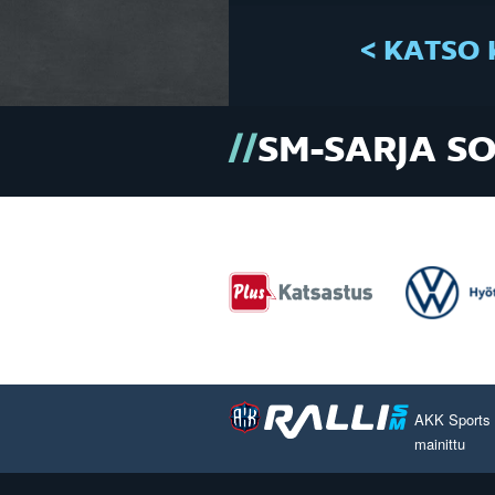
< KATSO 
SM-SARJA S
AKK Sports O
mainittu