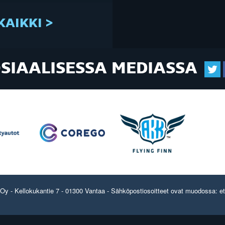
KAIKKI >
OSIAALISESSA MEDIASSA
y - Kellokukantie 7 - 01300 Vantaa - Sähköpostiosoitteet ovat muodossa: etun