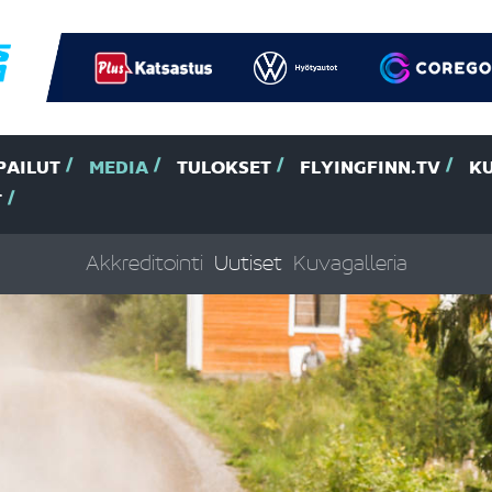
PAILUT
MEDIA
TULOKSET
FLYINGFINN.TV
K
T
Akkreditointi
Uutiset
Kuvagalleria