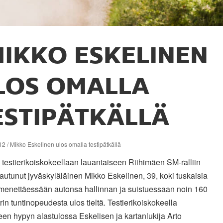
IKKO ESKELINEN
LOS OMALLA
ESTIPÄTKÄLLÄ
2 / Mikko Eskelinen ulos omalla testipätkällä
testierikoiskokeellaan lauantaiseen Riihimäen SM-ralliin
autunut jyväskyläläinen Mikko Eskelinen, 39, koki tuskaisia
 menettäessään autonsa hallinnan ja suistuessaan noin 160
rin tuntinopeudesta ulos tieltä. Testierikoiskokeella
een hypyn alastulossa Eskelisen ja kartanlukija Arto