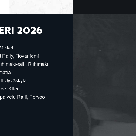
ERI 2026
Mikkeli
d Rally, Rovaniemi
himäki-ralli, Riihimäki
matra
i, Jyväskylä
ee, Kitee
alvelu Ralli, Porvoo