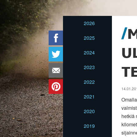
2026
M
2025
U
2024
2023
T
2022
14.01.201
2021
Omalla 
valmist
2020
hetkiä
kilomet
2019
sijainn