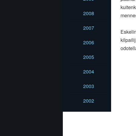
kuitenk
2008
menness
2007
Eskelin
kilpail
2006
odotell
2005
2004
2003
2002