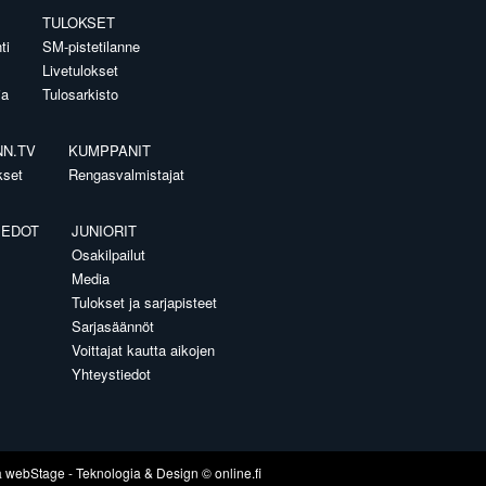
TULOKSET
ti
SM-pistetilanne
Livetulokset
ia
Tulosarkisto
NN.TV
KUMPPANIT
kset
Rengasvalmistajat
IEDOT
JUNIORIT
Osakilpailut
Media
Tulokset ja sarjapisteet
Sarjasäännöt
Voittajat kautta aikojen
Yhteystiedot
a
webStage
- Teknologia & Design ©
online.fi