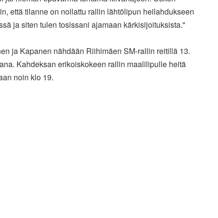
in, että tilanne on nollattu rallin lähtölipun heilahdukseen
ä ja siten tulen tosissani ajamaan kärkisijoituksista."
en ja Kapanen nähdään Riihimäen SM-rallin reitillä 13.
ijana. Kahdeksan erikoiskokeen rallin maalilipulle heitä
aan noin klo 19.