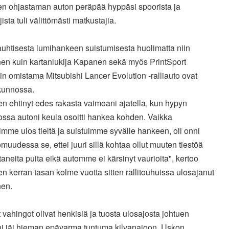
n ohjastaman auton peräpää hyppäsi spoorista ja
jista tuli välittömästi matkustajia.
uhtisesta lumihankeen suistumisesta huolimatta niin
nen kuin kartanlukija Kapanen sekä myös PrintSport
n omistama Mitsubishi Lancer Evolution -ralliauto ovat
 kunnossa.
en ehtinyt edes rakasta vaimoani ajatella, kun hypyn
ossa autoni keula osoitti hankea kohden. Vaikka
mme ulos tieltä ja suistuimme syvälle hankeen, oli onni
muudessa se, ettei juuri sillä kohtaa ollut muuten tiestöä
aneita puita eikä automme ei kärsinyt vaurioita", kertoo
en kerran tasan kolme vuotta sitten rallitouhuissa ulosajanut
nen.
 vahingot olivat henkisiä ja tuosta ulosajosta johtuen
i jäi hieman epävarma tuntuma kilvanajoon. Uskon