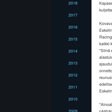
2018
Kapase
kuljetta
2017
Kovava
2016
Eskeli
Racingi
2015
kaikki
"Siinä 
2014
alastul
2013
ajaudui
onnetto
2012
reunust
edellis
2011
Eskeli
2010
"Ainoat
2009
päähän