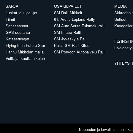
SARJA
OSAKILPAILUT
MEDIA
Luokat ja kilpailijat
SM Ralli Mikkeli
Akkreditoin
Tiimit
61. Arctic Lapland Rally
Uutiset
Sarjasäännöt
SM Auto Sorsa Riihimäki-ralli
Kuvagaller
GPS-seuranta
SM Imatra Ralli
Katsastusajat
SM Jyväskylä Ralli
FLYINGFI
Flying Finn Future Star
Fixus SM Ralli Kitee
Livelähety
Hannu Mikkolan malja
SM Porvoon Autopalvelu Ralli
Voittajat kautta aikojen
YHTEYST
Nopeuden ja turvallisuuden taka