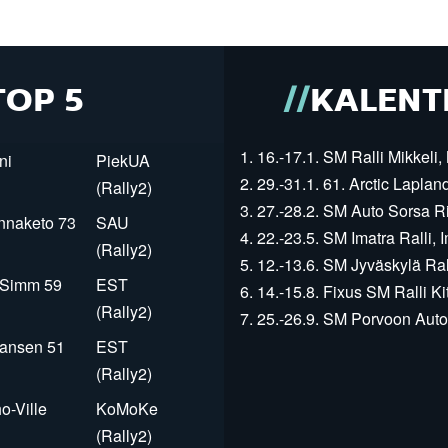
TOP 5
KALENT
1. 16.-17.1. SM Ralli Mikkeli, 
ni
PiekUA
2. 29.-31.1. 61. Arctic Laplan
(Rally2)
3. 27.-28.2. SM Auto Sorsa Rii
innaketo 73
SAU
4. 22.-23.5. SM Imatra Ralli, I
(Rally2)
5. 12.-13.6. SM Jyväskylä Rall
r Simm 59
EST
6. 14.-15.8. Fixus SM Ralli Kit
(Rally2)
7. 25.-26.9. SM Porvoon Autop
Jansen 51
EST
(Rally2)
o-Ville
KoMoKe
(Rally2)