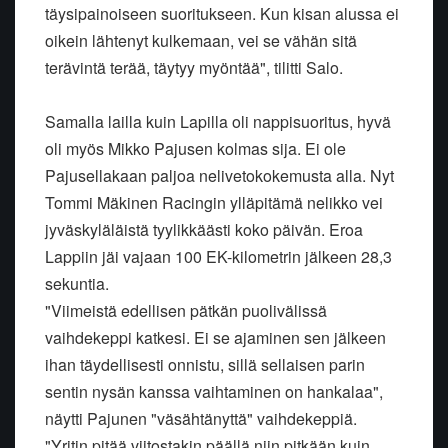
täysipainoiseen suoritukseen. Kun kisan alussa ei
oikein lähtenyt kulkemaan, vei se vähän sitä
terävintä terää, täytyy myöntää", tilitti Salo.
Samalla lailla kuin Lapilla oli nappisuoritus, hyvä
oli myös Mikko Pajusen kolmas sija. Ei ole
Pajusellakaan paljoa nelivetokokemusta alla. Nyt
Tommi Mäkinen Racingin ylläpitämä nelikko vei
jyväskyläläistä tyylikkäästi koko päivän. Eroa
Lappiin jäi vajaan 100 EK-kilometrin jälkeen 28,3
sekuntia.
"Viimeistä edellisen pätkän puolivälissä
vaihdekeppi katkesi. Ei se ajaminen sen jälkeen
ihan täydellisesti onnistu, sillä sellaisen parin
sentin nysän kanssa vaihtaminen on hankalaa",
näytti Pajunen "väsähtänyttä" vaihdekeppiä.
"Yritin pitää viitostakin päällä niin pitkään kuin