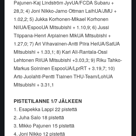
Pajunen-Kaj Lindström JyvUA/FCDA Subaru +
28,3; 4) Joni Nikko-Jarno Ottman LaihUA/JMU +
1.02,2; 5) Jukka Korhonen-Mikael Korhonen
NilUA/EspooUA Mitsubishi + 1.10,9; 6) Jussi
Tiippana-Henri Arpiainen MikUA Mitsubishi +
1.27,0; 7) Ari Vihavainen-Antti Piira HeiUA/SatUA
Mitsubishi + 1.33,1; 8) Kari Ali-Rantala-Ossi
Lehtonen RiiUA Mitsubishi +3.03,3; 9) Riku Tahko-
Markus Soininen EspooUA/LprRT + 3.19,7; 10)
Arto Juolahti-Pentti Tiainen THU-Team/LohUA
Mitsubishi + 3.31,1
PISTETILANNE 1/7 JÄLKEEN
1. Esapekka Lappi 22 pistettä
2. Juha Salo 18 pistettä
3. Mikko Pajunen 15 pistettä
4. Joni Nikko 12 pistettä