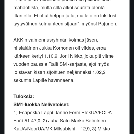
mahdollista, mutta siitä alkoi seurata pieniä
tilanteita. Ei ollut helppo juttu, mutta olen toki tosi
tyytyväinen kolmanteen sijaan", myönsi Pajunen.
AKK:n valmennusryhmän kolmas jäsen,
nilsiäläinen Jukka Korhonen oli viides, eroa
kärkeen kertyi 1.10,9. Joni Nikko, joka piti viime
vuoden paussia Ralli SM -sarjasta, ajoi myös
loistavan kisan sijoittuen neljänneksi 1.02,2
sekuntia Lapille hävinneenä.
Tuloksia:
SM1-luokka Nelivetoiset:
1) Esapekka Lappi-Janne Ferm PiekUA/FCDA
Ford 51.47,0; 2) Juha Salo-Marko Salminen
KaUA/NoorUA/MK Mitsubishi + 12,9; 3) Mikko