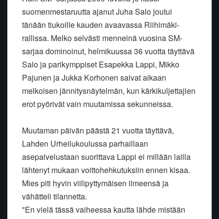
suomenmestaruutta ajanut Juha Salo joutui
tänään tiukoille kauden avaavassa Riihimäki-
rallissa. Melko selvästi menneinä vuosina SM-
sarjaa dominoinut, helmikuussa 36 vuotta täyttävä
Salo ja parikymppiset Esapekka Lappi, Mikko
Pajunen ja Jukka Korhonen saivat aikaan
melkoisen jännitysnäytelmän, kun kärkikuljettajien
erot pyörivät vain muutamissa sekunneissa.
Muutaman päivän päästä 21 vuotta täyttävä,
Lahden Urheilukoulussa parhaillaan
asepalvelustaan suorittava Lappi ei millään lailla
lähtenyt mukaan voittohehkutuksiin ennen kisaa.
Mies piti hyvin viilipyttymäisen ilmeensä ja
vähätteli tilannetta.
"En vielä tässä vaiheessa kautta lähde mistään