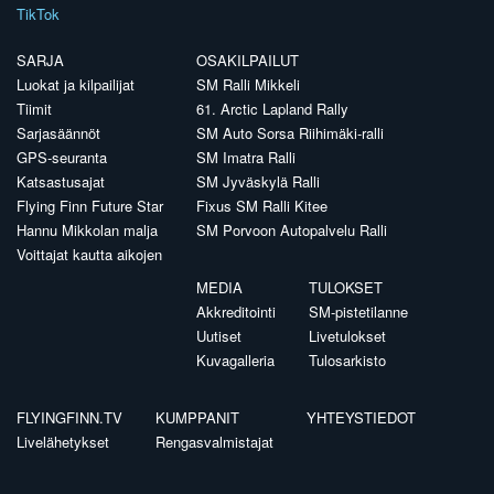
TikTok
SARJA
OSAKILPAILUT
Luokat ja kilpailijat
SM Ralli Mikkeli
Tiimit
61. Arctic Lapland Rally
Sarjasäännöt
SM Auto Sorsa Riihimäki-ralli
GPS-seuranta
SM Imatra Ralli
Katsastusajat
SM Jyväskylä Ralli
Flying Finn Future Star
Fixus SM Ralli Kitee
Hannu Mikkolan malja
SM Porvoon Autopalvelu Ralli
Voittajat kautta aikojen
MEDIA
TULOKSET
Akkreditointi
SM-pistetilanne
Uutiset
Livetulokset
Kuvagalleria
Tulosarkisto
FLYINGFINN.TV
KUMPPANIT
YHTEYSTIEDOT
Livelähetykset
Rengasvalmistajat