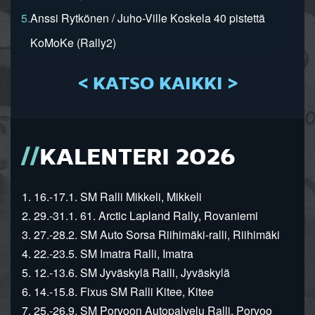
5.
Anssi Rytkönen / Juho-Ville Koskela 40 pistettä
KoMoKe (Rally2)
< KATSO KAIKKI >
KALENTERI 2026
1. 16.-17.1. SM Ralli Mikkeli, Mikkeli
2. 29.-31.1. 61. Arctic Lapland Rally, Rovaniemi
3. 27.-28.2. SM Auto Sorsa Riihimäki-ralli, Riihimäki
4. 22.-23.5. SM Imatra Ralli, Imatra
5. 12.-13.6. SM Jyväskylä Ralli, Jyväskylä
6. 14.-15.8. Fixus SM Ralli Kitee, Kitee
7. 25.-26.9. SM Porvoon Autopalvelu Ralli, Porvoo