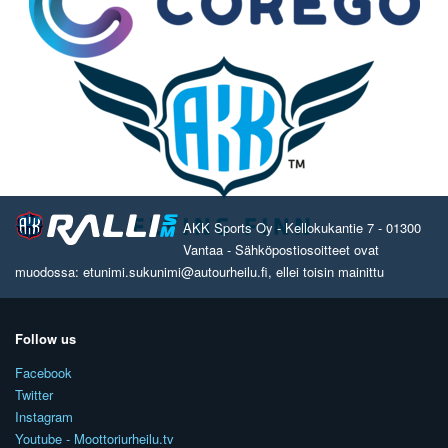
AKK Sports Oy - Kellokukantie 7 - 01300
Vantaa - Sähköpostiosoitteet ovat
muodossa: etunimi.sukunimi@autourheilu.fi, ellei toisin mainittu
Follow us
Facebook
Twitter
Instagram
Youtube - Moottoriurheilu.tv