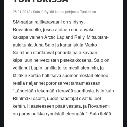
25.01.2012 / Salo täräyttää kaasu pohjassa Tunturissa
SM-sarjan rallikaravaani on siirtynyt
Rovaniemelle, jossa ajetaan seuraavaksi
kaksipäiväinen Arctic Lapland Rally. Mitsubishi-
autokunta Juha Salo ja kartanlukija Marko
Salminen starttaavat perjantaina alkavaan
kilpailuun nelivetoisten pistekakkosena. Salo on
voittanut Lapin lumilla jo kolmesti aiemmin, ja
tälläkin kertaa hallitseva suomenmestari etenee
reitillä neljännet poronsarvet tähtäimessään.
"Lähdetään tekemään terävää suoritusta. Niin kuin
Riihimäki osoitti, uudet haastajat ovat tulleet
kehiin. Haasteeseen pitää vastata, ja Rovaniemi
on paras paikka rynnistää eteenpäin", Salo tietää.