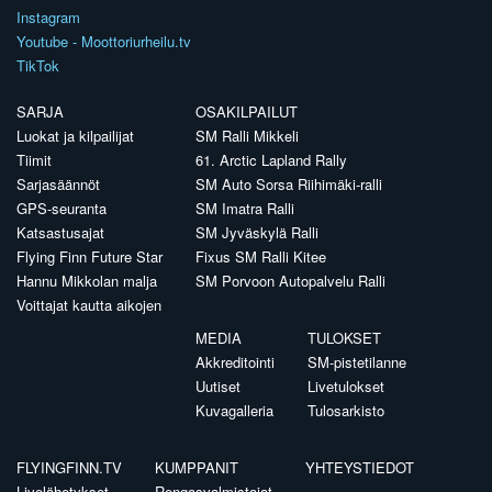
Instagram
Youtube - Moottoriurheilu.tv
TikTok
SARJA
OSAKILPAILUT
Luokat ja kilpailijat
SM Ralli Mikkeli
Tiimit
61. Arctic Lapland Rally
Sarjasäännöt
SM Auto Sorsa Riihimäki-ralli
GPS-seuranta
SM Imatra Ralli
Katsastusajat
SM Jyväskylä Ralli
Flying Finn Future Star
Fixus SM Ralli Kitee
Hannu Mikkolan malja
SM Porvoon Autopalvelu Ralli
Voittajat kautta aikojen
MEDIA
TULOKSET
Akkreditointi
SM-pistetilanne
Uutiset
Livetulokset
Kuvagalleria
Tulosarkisto
FLYINGFINN.TV
KUMPPANIT
YHTEYSTIEDOT
Livelähetykset
Rengasvalmistajat