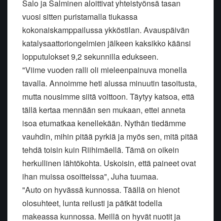
Salo ja Salminen aloittivat yhteistyönsä tasan
vuosi sitten puristamalla tiukassa
kokonaiskamppailussa ykköstilan. Avauspäivän
katalysaattoriongelmien jälkeen kaksikko käänsi
lopputulokset 9,2 sekunnilla edukseen.
"Viime vuoden ralli oli mieleenpainuva monella
tavalla. Annoimme heti alussa minuutin tasoitusta,
mutta nousimme siitä voittoon. Täytyy katsoa, että
tällä kertaa mennään sen mukaan, ettei anneta
isoa etumatkaa kenellekään. Nythän tiedämme
vauhdin, mihin pitää pyrkiä ja myös sen, mitä pitää
tehdä toisin kuin Riihimäellä. Tämä on oikein
herkullinen lähtökohta. Uskoisin, että paineet ovat
ihan muissa osoitteissa", Juha tuumaa.
"Auto on hyvässä kunnossa. Täällä on hienot
olosuhteet, lunta reilusti ja pätkät todella
makeassa kunnossa. Meillä on hyvät nuotit ja