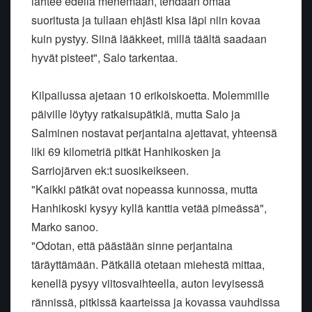
lähtee edellä menemään, tehdään omaa
suoritusta ja tullaan ehjästi kisa läpi niin kovaa
kuin pystyy. Siinä lääkkeet, millä täältä saadaan
hyvät pisteet", Salo tarkentaa.
Kilpailussa ajetaan 10 erikoiskoetta. Molemmille
päiville löytyy ratkaisupätkiä, mutta Salo ja
Salminen nostavat perjantaina ajettavat, yhteensä
liki 69 kilometriä pitkät Hanhikosken ja
Sarriojärven ek:t suosikeikseen.
"Kaikki pätkät ovat nopeassa kunnossa, mutta
Hanhikoski kysyy kyllä kanttia vetää pimeässä",
Marko sanoo.
"Odotan, että päästään sinne perjantaina
täräyttämään. Pätkällä otetaan miehestä mittaa,
kenellä pysyy viitosvaihteella, auton levyisessä
rännissä, pitkissä kaarteissa ja kovassa vauhdissa