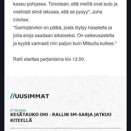
kaasu pohjassa. Toivotaan, että meillä ovat auto ja
miehistö siinä iskussa, että se pysyy", Juha
intoilee.
"Sarriojärvikin on pätkä, josta löytyy haastetta ja
jolla eroja saadaan aikaiseksi. On vaikeusastetta
ja kyytiä varmasti niin paljon kuin Mitsulla kulkee."
Ralli starttaa perjantaina klo 12.00.
UUSIMMAT
07.08.2026
KESÄTAUKO OHI - RALLIN SM-SARJA JATKUU
KITEELLÄ