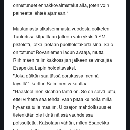
onnistuneet ennakkovalmistelut alla, joten voin
paineetta lähteä ajamaan."
Muutamasta aikaisemmasta vuodesta poiketen
Tunturissa kilpaillaan jälleen vain yksistä SM-
pisteistä, jotka jaetaan puolitoistakertaisina. Salo
on tottunut Rovaniemen ladun avaaja, mutta
Riihimäen rallin kakkossijan jälkeen se virka jää
Esapekka Lapin hoidettavaksi.
"Joka pätkän saa tässä porukassa mennä
täysillä", kartturi Salminen vakuuttaa.
"Haasteellinen kisahan tämä on. Se on selvä juttu,
ettei virheitä saa tehdä, vaan pitää keinolla millä
hyvänsä tulla maaliin. Ulosajon mahdollisuus ei
tietenkään ole ikinä näissä vauhdeissa
poissuljettu. Katsotaan vähän, miten Esapekka